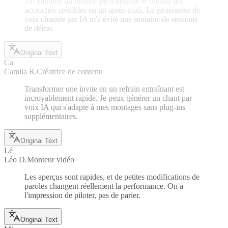
J'ai entraîné un modèle personnalisé et obtenu des
accroches crédibles en un après-midi. Le générateur de
voix chantée par IA m'a évité une semaine de sessions
de démo.
Original Text
Ca
Camila R.
Créatrice de contenu
Transformer une invite en un refrain entraînant est
incroyablement rapide. Je peux générer un chant par
voix IA qui s'adapte à mes montages sans plug-ins
supplémentaires.
Original Text
Lé
Léo D.
Monteur vidéo
Les aperçus sont rapides, et de petites modifications de
paroles changent réellement la performance. On a
l'impression de piloter, pas de parier.
Original Text