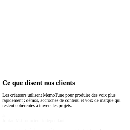
télécharger du WAV (non compressé) et garde un taux
d'échantillonnage cohérent. Les formats d'exportation peuvent varier
selon le forfait et la région.
Ma voix chantée par IA sonne robotique — que
dois-je changer ?
Commence par des échantillons vocaux plus propres, puis ralentis et
simplifie le phrasé des paroles. Ajuste la sensation rythmique et la
prononciation, et régénère une section à la fois (couplet, puis
refrain). Si le style est mauvais, donne une invite plus spécifique
(genre, ambiance, ton vocal) pour guider le générateur de voix
chantée par IA.
Ce que disent nos clients
Les créateurs utilisent MemoTune pour produire des voix plus
rapidement : démos, accroches de contenu et voix de marque qui
restent cohérentes à travers les projets.
Jo
Jordan M.
Producteur indépendant