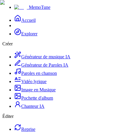
MemoTune
Accueil
Explorer
Créer
Générateur de musique IA
Générateur de Paroles IA
Paroles en chanson
Vidéo lyrique
Image en Musique
Pochette d'album
Chanteur IA
Éditer
Reprise