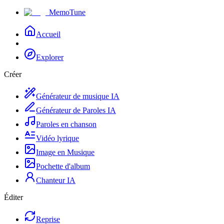
MemoTune
Accueil
Explorer
Créer
Générateur de musique IA
Générateur de Paroles IA
Paroles en chanson
Vidéo lyrique
Image en Musique
Pochette d'album
Chanteur IA
Éditer
Reprise