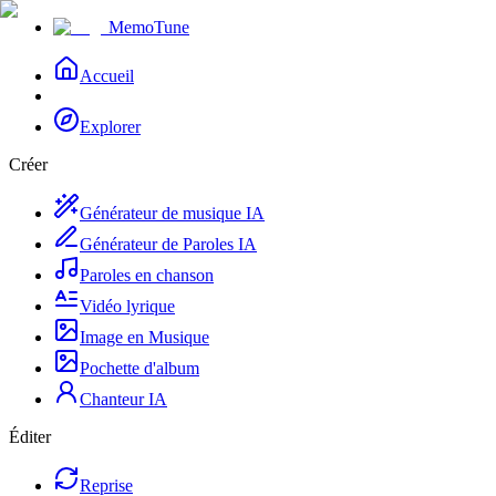
MemoTune
Accueil
Explorer
Créer
Générateur de musique IA
Générateur de Paroles IA
Paroles en chanson
Vidéo lyrique
Image en Musique
Pochette d'album
Chanteur IA
Éditer
Reprise