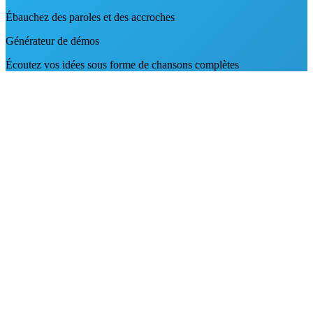
Ébauchez des paroles et des accroches
Générateur de démos
Écoutez vos idées sous forme de chansons complètes
Chansons IA complètes
Sorties sur Spotify
Créez des morceaux complets
Description en chanson
Décrivez le genre et l’ambiance
Paroles en chanson
Collez vos propres paroles
MP3 et WAV
Téléchargez votre version préférée