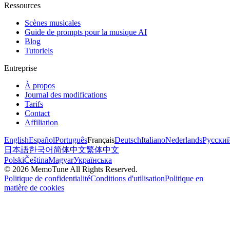
Ressources
Scènes musicales
Guide de prompts pour la musique AI
Blog
Tutoriels
Entreprise
À propos
Journal des modifications
Tarifs
Contact
Affiliation
English
Español
Português
Français
Deutsch
Italiano
Nederlands
Русски
日本語
한국어
简体中文
繁体中文
Polski
Čeština
Magyar
Українська
©
2026
MemoTune
All Rights Reserved.
Politique de confidentialité
Conditions d'utilisation
Politique en
matière de cookies