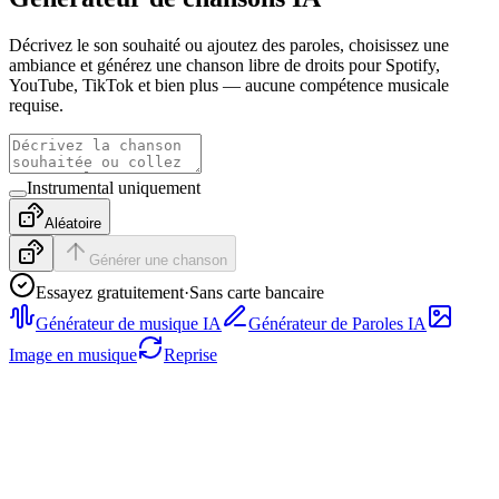
Décrivez le son souhaité ou ajoutez des paroles, choisissez une
ambiance et générez une chanson libre de droits pour Spotify,
YouTube, TikTok et bien plus — aucune compétence musicale
requise.
Instrumental uniquement
Aléatoire
Générer une chanson
Essayez gratuitement
·
Sans carte bancaire
Générateur de musique IA
Générateur de Paroles IA
Image en musique
Reprise
Rap
Écoutez un extrait rap avec batteries serrées, phrasé vocal assuré
et structure prête pour une accroche, puis générez un morceau
complet à partir de votre propre description ou de vos paroles.
Pop
Découvrez un extrait pop lumineux avec voix soignées, passage