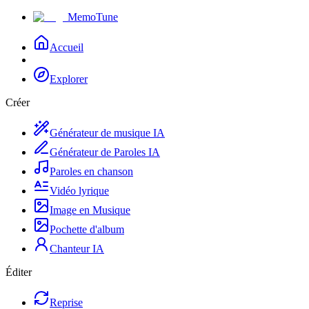
MemoTune
Accueil
Explorer
Créer
Générateur de musique IA
Générateur de Paroles IA
Paroles en chanson
Vidéo lyrique
Image en Musique
Pochette d'album
Chanteur IA
Éditer
Reprise