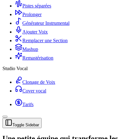
Pistes séparées
Prolonger
Générateur Instrumental
Ajouter Voix
Remplacer une Section
Mashup
Remastérisation
Studio Vocal
Clonage de Voix
Cover vocal
Tarifs
Toggle Sidebar
Une petite équipe qui transforme les