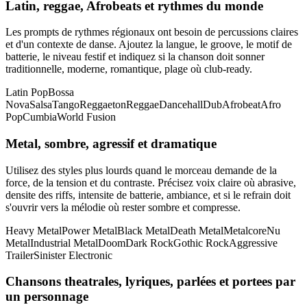
Latin, reggae, Afrobeats et rythmes du monde
Les prompts de rythmes régionaux ont besoin de percussions claires
et d'un contexte de danse. Ajoutez la langue, le groove, le motif de
batterie, le niveau festif et indiquez si la chanson doit sonner
traditionnelle, moderne, romantique, plage où club-ready.
Latin Pop
Bossa
Nova
Salsa
Tango
Reggaeton
Reggae
Dancehall
Dub
Afrobeat
Afro
Pop
Cumbia
World Fusion
Metal, sombre, agressif et dramatique
Utilisez des styles plus lourds quand le morceau demande de la
force, de la tension et du contraste. Précisez voix claire où abrasive,
densite des riffs, intensite de batterie, ambiance, et si le refrain doit
s'ouvrir vers la mélodie où rester sombre et compresse.
Heavy Metal
Power Metal
Black Metal
Death Metal
Metalcore
Nu
Metal
Industrial Metal
Doom
Dark Rock
Gothic Rock
Aggressive
Trailer
Sinister Electronic
Chansons theatrales, lyriques, parlées et portees par
un personnage