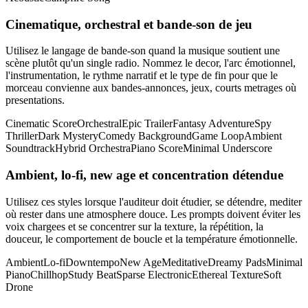
Cinematique, orchestral et bande-son de jeu
Utilisez le langage de bande-son quand la musique soutient une
scène plutôt qu'un single radio. Nommez le decor, l'arc émotionnel,
l'instrumentation, le rythme narratif et le type de fin pour que le
morceau convienne aux bandes-annonces, jeux, courts metrages où
presentations.
Cinematic Score
Orchestral
Epic Trailer
Fantasy Adventure
Spy
Thriller
Dark Mystery
Comedy Background
Game Loop
Ambient
Soundtrack
Hybrid Orchestra
Piano Score
Minimal Underscore
Ambient, lo-fi, new age et concentration détendue
Utilisez ces styles lorsque l'auditeur doit étudier, se détendre, mediter
où rester dans une atmosphere douce. Les prompts doivent éviter les
voix chargees et se concentrer sur la texture, la répétition, la
douceur, le comportement de boucle et la température émotionnelle.
Ambient
Lo-fi
Downtempo
New Age
Meditative
Dreamy Pads
Minimal
Piano
Chillhop
Study Beat
Sparse Electronic
Ethereal Texture
Soft
Drone