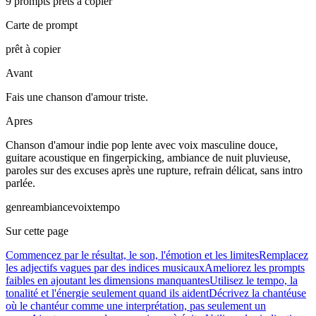
9 prompts prêts à copier
Carte de prompt
prêt à copier
Avant
Fais une chanson d'amour triste.
Apres
Chanson d'amour indie pop lente avec voix masculine douce,
guitare acoustique en fingerpicking, ambiance de nuit pluvieuse,
paroles sur des excuses après une rupture, refrain délicat, sans intro
parlée.
genre
ambiance
voix
tempo
Sur cette page
Commencez par le résultat, le son, l'émotion et les limites
Remplacez
les adjectifs vagues par des indices musicaux
Ameliorez les prompts
faibles en ajoutant les dimensions manquantes
Utilisez le tempo, la
tonalité et l'énergie seulement quand ils aident
Décrivez la chantéuse
où le chantéur comme une interprétation, pas seulement un