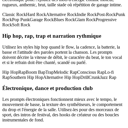
rugueux, anthemic, brut, taille stade où répétition de garage intime.
Classic Rock
Hard Rock
Alternative Rock
Indie Rock
Post-Rock
Punk
Rock
Pop Punk
Garage Rock
Blues Rock
Glam Rock
Progressive
Rock
Soft Rock
Hip hop, rap, trap et narration rythmique
Utilisez les styles hip hop quand le flow, la cadence, la batterie, la
basse et l'attitude des paroles portent la chanson. Les prompts
doivent décrire la vitesse de débit, le caractère du beat, le ton vocal
et si le refrain doit être chanté, scandé ou parlé.
Hip Hop
Rap
Boom Bap
Trap
Melodic Rap
Conscious Rap
Lo-fi
Rap
Southern Hip Hop
Alternative Hip Hop
Drill
Crunk
Jazz Rap
Électronique, dance et production club
Les prompts électroniques fonctionnent mieux avec le tempo, le
mouvement de basse, la texture des synthétiseurs, le comportement
du drop et l'énergie de la salle. Utilisez-les pour des morceaux de
sport, des intros de festival, des hooks de créateur ou des boucles
instrumentales de fond.