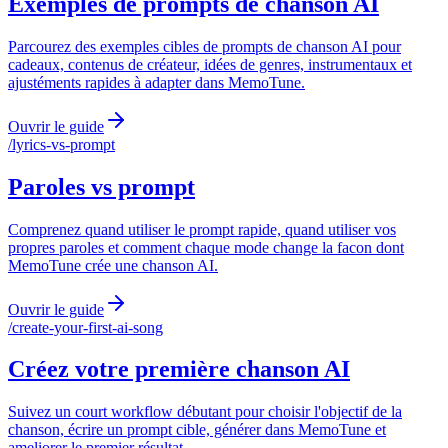
Exemples de prompts de chanson AI
Parcourez des exemples cibles de prompts de chanson AI pour
cadeaux, contenus de créateur, idées de genres, instrumentaux et
ajustéments rapides à adapter dans MemoTune.
Ouvrir le guide
/
lyrics-vs-prompt
Paroles vs prompt
Comprenez quand utiliser le prompt rapide, quand utiliser vos
propres paroles et comment chaque mode change la facon dont
MemoTune crée une chanson AI.
Ouvrir le guide
/
create-your-first-ai-song
Créez votre première chanson AI
Suivez un court workflow débutant pour choisir l'objectif de la
chanson, écrire un prompt cible, générer dans MemoTune et
ameliorer le premier résultat.