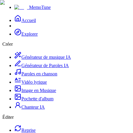
MemoTune
Accueil
Explorer
Créer
Générateur de musique IA
Générateur de Paroles IA
Paroles en chanson
Vidéo lyrique
Image en Musique
Pochette d'album
Chanteur IA
Éditer
Reprise