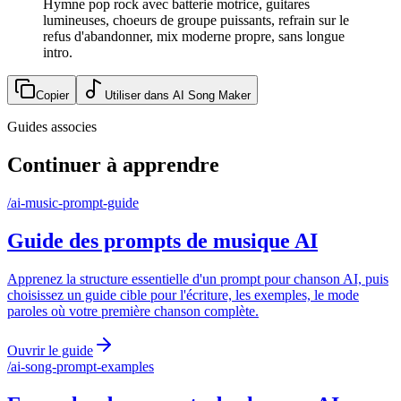
Hymne pop rock avec batterie motrice, guitares
lumineuses, choeurs de groupe puissants, refrain sur le
refus d'abandonner, mix moderne propre, sans longue
intro.
Copier
Utiliser dans AI Song Maker
Guides associes
Continuer à apprendre
/
ai-music-prompt-guide
Guide des prompts de musique AI
Apprenez la structure essentielle d'un prompt pour chanson AI, puis
choisissez un guide cible pour l'écriture, les exemples, le mode
paroles où votre première chanson complète.
Ouvrir le guide
/
ai-song-prompt-examples