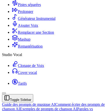
Pistes séparées
Prolonger
Générateur Instrumental
Ajouter Voix
Remplacer une Section
Mashup
Remastérisation
Studio Vocal
Clonage de Voix
Cover vocal
Tarifs
Toggle Sidebar
Guide des prompts de musique AI
Comment écrire des prompts de
chanson AI
Exemples de prompts de chanson AI
Paroles vs