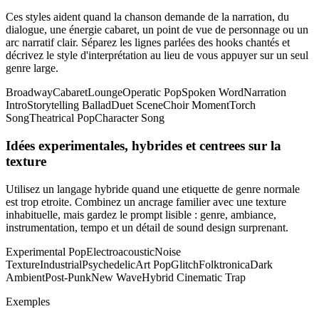
Ces styles aident quand la chanson demande de la narration, du
dialogue, une énergie cabaret, un point de vue de personnage ou un
arc narratif clair. Séparez les lignes parlées des hooks chantés et
décrivez le style d'interprétation au lieu de vous appuyer sur un seul
genre large.
Broadway
Cabaret
Lounge
Operatic Pop
Spoken Word
Narration
Intro
Storytelling Ballad
Duet Scene
Choir Moment
Torch
Song
Theatrical Pop
Character Song
Idées experimentales, hybrides et centrees sur la
texture
Utilisez un langage hybride quand une etiquette de genre normale
est trop etroite. Combinez un ancrage familier avec une texture
inhabituelle, mais gardez le prompt lisible : genre, ambiance,
instrumentation, tempo et un détail de sound design surprenant.
Experimental Pop
Electroacoustic
Noise
Texture
Industrial
Psychedelic
Art Pop
Glitch
Folktronica
Dark
Ambient
Post-Punk
New Wave
Hybrid Cinematic Trap
Exemples