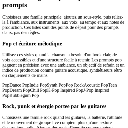
prompts
Choisissez une famille principale, ajoutez un sous-style, puis reliez-
la à l'ambiance, aux instruments, aux voix, au tempo et aux notes de
production. Ces listes sont des points de départ pour des prompts
clairs, pas des règles.
Pop et écriture mélodique
Utilisez ces styles quand la chanson a besoin d'un hook clair, de
voix accessibles et d'une structure facile à retenir. Les prompts pop
gagnent en précision avec une ambiance, un objectif de refrain et un
indice de production comme guitare acoustique, synthétiseurs rétro
ou claquements de mains.
Pop
Dance Pop
Indie Pop
Synth Pop
Pop Rock
Acoustic Pop
Teen
Pop
Dream Pop
Chill Pop
K-Pop Inspired Pop
J-Pop Inspired
Pop
Bubblegum Pop
Rock, punk et énergie portee par les guitares
Choisissez une famille rock quand les guitares, la batterie, l'attitude
et le mouvement de groupe live comptent plus qu'une texture
électronique polie. Ajoutez des mots d'énergie comme moteur,