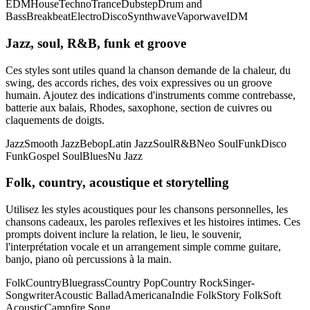
EDM
House
Techno
Trance
Dubstep
Drum and
Bass
Breakbeat
Electro
Disco
Synthwave
Vaporwave
IDM
Jazz, soul, R&B, funk et groove
Ces styles sont utiles quand la chanson demande de la chaleur, du
swing, des accords riches, des voix expressives ou un groove
humain. Ajoutez des indications d'instruments comme contrebasse,
batterie aux balais, Rhodes, saxophone, section de cuivres ou
claquements de doigts.
Jazz
Smooth Jazz
Bebop
Latin Jazz
Soul
R&B
Neo Soul
Funk
Disco
Funk
Gospel Soul
Blues
Nu Jazz
Folk, country, acoustique et storytelling
Utilisez les styles acoustiques pour les chansons personnelles, les
chansons cadeaux, les paroles reflexives et les histoires intimes. Ces
prompts doivent inclure la relation, le lieu, le souvenir,
l'interprétation vocale et un arrangement simple comme guitare,
banjo, piano où percussions à la main.
Folk
Country
Bluegrass
Country Pop
Country Rock
Singer-
Songwriter
Acoustic Ballad
Americana
Indie Folk
Story Folk
Soft
Acoustic
Campfire Song