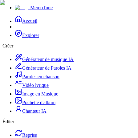
MemoTune
Accueil
Explorer
Créer
Générateur de musique IA
Générateur de Paroles IA
Paroles en chanson
Vidéo lyrique
Image en Musique
Pochette d'album
Chanteur IA
Éditer
Reprise