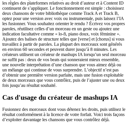
les règles des plateformes relatives au droit d’auteur et à Content ID
continuent de s’appliquer. Le fonctionnement est simple : choisissez
deux chansons de votre bibliothèque comme Track A et Track B,
optez pour une version avec voix ou instrumentale, puis laissez l’IA
les fusionner. Vous souhaitez orienter le rendu ? Écrivez vos propres
paroles, réutilisez celles d’un morceau en un geste ou ajoutez une
indication facultative comme « lo-fi, piano doux, voix féminine ».
Ajoutez des balises de structure telles que [verse] et [chorus] si vous
travaillez à partir de paroles. La plupart des morceaux sont générés
en environ 60 secondes et peuvent durer jusqu’à 8 minutes. Les
créateurs utilisent un créateur de mashups IA lorsqu’un seul morceau
ne suffit pas : deux de vos beats qui sonneraient mieux ensemble,
une nouvelle interprétation d’une chanson que vous aimez déjà ou
un mélange qui continue de vous surprendre. L’objectif n’est pas
d’obtenir une première version parfaite, mais une fusion exploitable
de deux morceaux que vous contrôlez, puis de l’ajuster une ou deux
fois jusqu’au résultat souhaité.
Cas d'usage du créateur de mashups IA
Fusionnez des morceaux dont vous détenez les droits, puis utilisez le
résultat conformément à la licence de votre forfait. Voici trois façons
d’exploiter davantage les chansons que vous contrôlez déjà.