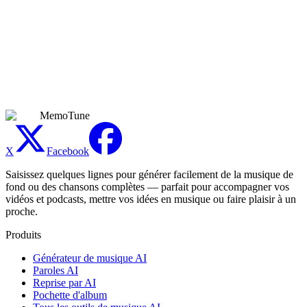
Vous pouvez commencer gratuitement avec des crédits quotidiens et
créer vos premiers mashups sans frais. Un mashup utilise les mêmes
crédits que n'importe quelle autre génération de musique IA sur
MemoTune — aucun supplément pour fusionner des morceaux —
donc un seul solde fonctionne entre le Générateur de musique IA,
l'outil de prolongation et le créateur de mashups IA. Passez à un
forfait supérieur uniquement quand vous avez besoin de limites plus
hautes ou de files d'attente plus rapides.
MemoTune
X
Facebook
Saisissez quelques lignes pour générer facilement de la musique de
fond ou des chansons complètes — parfait pour accompagner vos
vidéos et podcasts, mettre vos idées en musique ou faire plaisir à un
proche.
Produits
Générateur de musique AI
Paroles AI
Reprise par AI
Pochette d'album