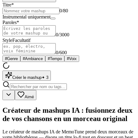
Titre
*
0
/80
Instrumental uniquement
Paroles
*
0
/3000
Style
Facultatif
0
/600
#
Genre
#
Ambiance
#
Tempo
#
Voix
Créer le mashup
✦
3
Aimé
Créateur de mashups IA : fusionnez deux
de vos chansons en un morceau original
Le créateur de mashups IA de MemoTune prend deux morceaux de
votre bibliothèque — disons un titre lo-fi tout en douceur et un beat