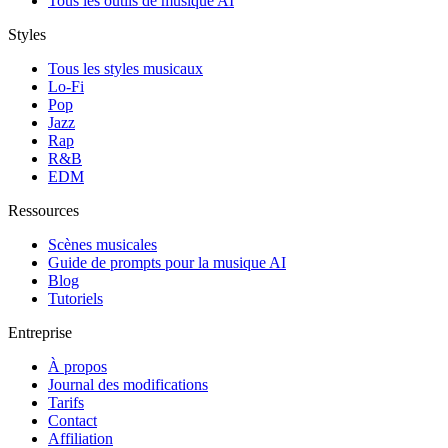
Tous les outils de musique AI
Styles
Tous les styles musicaux
Lo-Fi
Pop
Jazz
Rap
R&B
EDM
Ressources
Scènes musicales
Guide de prompts pour la musique AI
Blog
Tutoriels
Entreprise
À propos
Journal des modifications
Tarifs
Contact
Affiliation