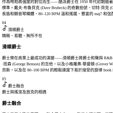
作為咆勃高強度的對位而生——酷派爵士在 1950 年代初期隨著邁爾士·戴
標準。戴夫·布魯貝克 (Dave Brubeck) 的奇數拍號、切特·
長笛和顫音琴織體、80–120 BPM 溫和搖擺、豐富的 ma
04
滑順爵士
精緻、易聽、無所不在
滑順爵士
爵士樂在商業上最成功的演變——滑順爵士將爵士和聲與 R&B 律動
·班森 (George Benson) 的吉他，以及小格羅弗·華盛頓 (Gr
貝斯，以及在 80–100 BPM 的輕鬆速度下易於接受的旋律
05
爵士融合
爵士與搖滾及放克的相遇
爵士融合