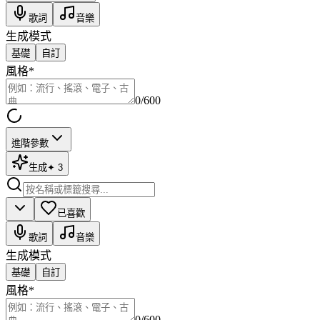
歌詞
音樂
生成模式
基礎
自訂
風格
*
0
/600
進階參數
生成
✦
3
已喜歡
歌詞
音樂
生成模式
基礎
自訂
風格
*
0
/600