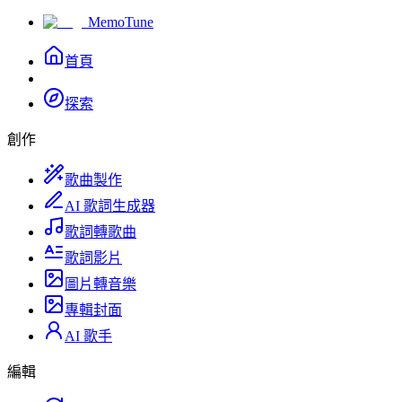
MemoTune
首頁
探索
創作
歌曲製作
AI 歌詞生成器
歌詞轉歌曲
歌詞影片
圖片轉音樂
專輯封面
AI 歌手
編輯