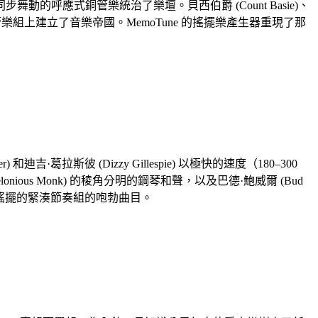
的呼應式銅管樂統治了樂壇。貝西伯爵 (Count Basie)、
M 的搖擺銅管樂組上建立了音樂帝國。MemoTune 的搖擺樂產生器重現了那
葛拉斯彼 (Dizzy Gillespie) 以極快的速度（180–300
s Monk) 的稜角分明的鋼琴和聲，以及巴德·鮑威爾 (Bud
不懈搖擺的緊湊節奏組的咆勃曲目。