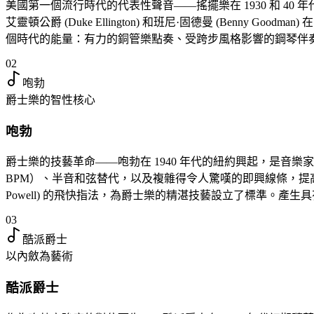
美國第一個流行時代的代表性聲音——搖擺樂在 1930 和 40 
艾靈頓公爵 (Duke Ellington) 和班尼·固德曼 (Benny 
個時代的能量：有力的銅管樂點奏、受跨步風格影響的鋼琴伴
02
咆勃
爵士樂的智性核心
咆勃
爵士樂的技藝革命——咆勃在 1940 年代的紐約興起，是音樂家們希望超越商業
BPM）、半音和弦替代，以及複雜得令人驚嘆的即興線條，提高了技術
Powell) 的飛快指法，為爵士樂的精湛技藝設立了標準。產生
03
酷派爵士
以內斂為藝術
酷派爵士