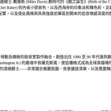
維斯 (Miles Davis) 劃時代的《酷之誕生》(Birth of
貝克 (Chet Baker) 的內省小號音色，以及西海岸的印象派和聲
j7 和弦配置，以及使此風格與其高強度前輩區別開來的從容情感深度
及精緻的錄音室製作融合，創造出在 1980 至 90 年代達到巔峰
over Washington Jr.) 的靈魂中音薩克斯風，使這種格式成為全
 hook 的滑順爵士——非常適合餐廳氛圍、背景播放清單，以及