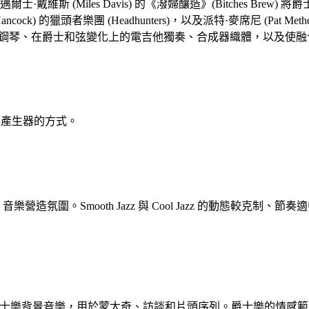
·戴維斯 (Miles Davis) 的《潑婦釀造》(Bitches B
ie Hancock) 的獵頭者樂團 (Headhunters)，以及派特·麥席尼
 Rhodes 電鋼琴、在爵士和弦變化上的電吉他獨奏、合成器織體，
樂產生器的方式。
z 音樂營造氛圍。Smooth Jazz 與 Cool Jazz 的動態
需要免版稅的爵士樂背景音樂，用於蒙太奇、訪談和片頭序列。爵士樂