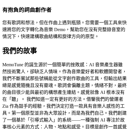
有抱負的詞曲創作者
您有歌詞和想法，但在作曲上遇到瓶頸。您需要一個工具來快
速將您的文字轉化為音樂 Demo，幫助您在沒有完整錄音室的
情況下，快速建構歌曲結構和旋律方向的原型。
我們的故事
MemoTune 的誕生源於一個簡單的挫敗感：AI 音樂產生器雖
然技術驚人，卻缺乏人情味。作為音樂愛好者和軟體開發者，
我們不斷嘗試那些號稱能從文字創作歌曲的工具，但輸出結果
總是感覺隨機且沒有靈魂。歌詞會偏離主題，情緒不對，最終
的曲目很少能與最初的構想產生連結。感覺就像 AI 根本沒有
在「聽」。 我們知道一定有更好的方法。借鑒我們的營運者
Zia 作為鼓手的經驗，我們決定打造一款具有音樂人感性的工
具。第一個原型並非為大眾設計，而是為我們自己。我們創建
了一個基於「引導式輸入」的系統——一種強制 AI 專注於故
事核心元素的方式：人物、地點和感受。目標是創作一首感覺