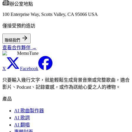
辦公室地點
100 Enterprise Way, Scotts Valley, CA 95066 USA
僅接受預約造訪
聯絡我們
查看合作夥伴
→
MemoTune
X
Facebook
只要輸入幾行文字，就能輕鬆生成背景音樂或完整歌曲，適合
影片、Podcast、記錄靈感，或作為送給心愛之人的禮物。
產品
AI 歌曲製作器
AI 歌詞
AI 翻唱
專輯封面