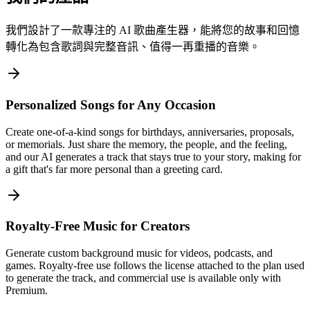
我們設計了一款專注的 AI 歌曲產生器，能將您的故事和回憶
轉化為包含歌詞與完整音訊、值得一再重播的音樂。
Personalized Songs for Any Occasion
Create one-of-a-kind songs for birthdays, anniversaries, proposals,
or memorials. Just share the memory, the people, and the feeling,
and our AI generates a track that stays true to your story, making for
a gift that's far more personal than a greeting card.
Royalty-Free Music for Creators
Generate custom background music for videos, podcasts, and
games. Royalty-free use follows the license attached to the plan used
to generate the track, and commercial use is available only with
Premium.