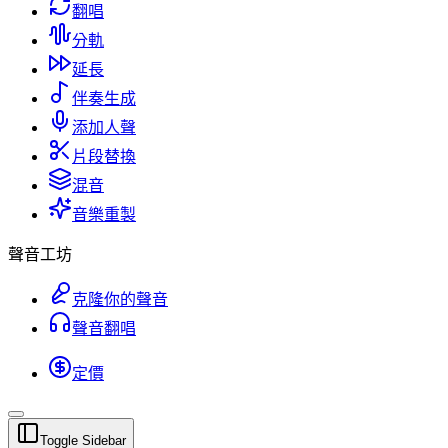
翻唱
分軌
延長
伴奏生成
添加人聲
片段替換
混音
音樂重製
聲音工坊
克隆你的聲音
聲音翻唱
定價
Toggle Sidebar