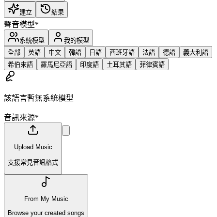
建立
結果
聲音模型
*
系統模型
我的模型
全部
英語
中文
韓語
日語
西班牙語
法語
德語
義大利語
希伯來語
羅馬尼亞語
印度語
土耳其語
菲律賓語
該語言暫無系統模型
音訊來源
*
Upload Music
支援常見音訊格式
From My Music
Browse your created songs