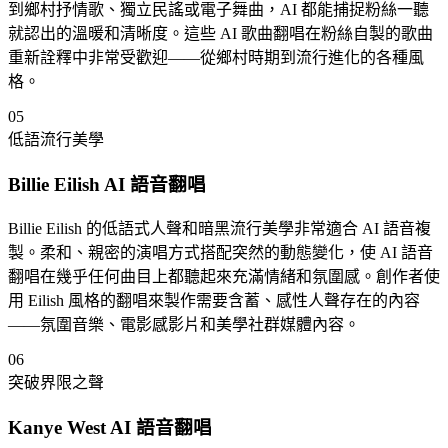
到鄉村抒情歌、獨立民謠或電子舞曲，AI 都能捕捉粉絲一聽
就認出的溫暖和清晰度。這些 AI 歌曲翻唱在粉絲自製的歌曲
重新詮釋中非常受歡迎——從鄉村時期到流行進化的各種風
格。
05
低語流行美學
Billie Eilish AI 語音翻唱
Billie Eilish 的低語式人聲和暗黑流行美學非常適合 AI 語音複
製。柔和、親密的演唱方式搭配突然的動態變化，使 AI 語音
翻唱在幾乎任何曲目上都聽起來充滿情緒和氛圍感。創作者使
用 Eilish 風格的翻唱來製作需要含蓄、感性人聲存在的內容
——氛圍音樂、電影感影片和美學社群媒體內容。
06
突破界限之聲
Kanye West AI 語音翻唱