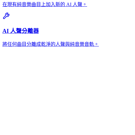
在現有純音樂曲目上加入新的 AI 人聲。
AI 人聲分離器
將任何曲目分離成乾淨的人聲與純音樂音軌。
我可以上傳哪些音訊格式進行 AI 語音翻唱？
MemoTune AI 語音翻唱產生器接受 MP3、WAV、M4A、OGG
和 FLAC 檔案。為獲得最佳效果，請上傳人聲與伴奏分離清
晰的音訊。較高品質的來源檔案能產生更自然的 AI 語音翻
唱。