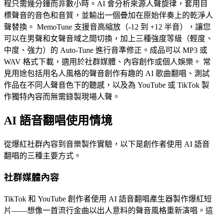
程只需幾分鐘而非數小時。AI 會分析來源人聲旋律，套用目
標聲音的音色和音質，並輸出一個疊加在原始伴奏上的乾淨人
聲替換。 MemoTune 支援音高縮放（-12 到 +12 半音），讓您
可以在男聲和女聲音域之間切換，加上三種強度等級（輕度、
中度、強力）的 Auto-Tune 進行音準修正。成品可以 MP3 或
WAV 格式下載，適用於社群媒體、內容創作或個人娛樂。 常
見用途包括用名人風格的聲音創作有趣的 AI 歌曲翻唱、測試
作品在不同人聲音色下的聽感，以及為 YouTube 或 TikTok 製
作獨特內容而無需錄製現場人聲。
AI 語音翻唱使用情境
從爆紅社群內容到音樂製作實驗，以下是創作者使用 AI 語音
翻唱的三種主要方式。
社群媒體內容
TikTok 和 YouTube 創作者使用 AI 語音翻唱產生器製作爆紅短
片——想像一首流行金曲以出人意料的聲音風格重新演唱。這