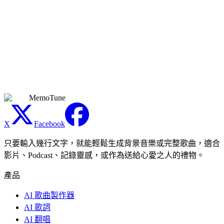
格。
上傳的音訊有檔案大小或時長限制嗎？
音訊檔案最大支援 100 MB。支援的輸入格式包括 MP3、
WAV、M4A、OGG、FLAC 和 WebM。沒有嚴格的時長上限
——較長的曲目只是需要更多處理時間。為獲得最佳效果，建
議使用人聲與伴奏分離清晰的來源音訊。
MemoTune
X
Facebook
只要輸入幾行文字，就能輕鬆生成背景音樂或完整歌曲，適合
影片、Podcast、記錄靈感，或作為送給心愛之人的禮物。
產品
AI 歌曲製作器
AI 歌詞
AI 翻唱