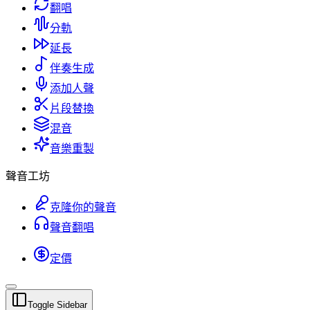
翻唱
分軌
延長
伴奏生成
添加人聲
片段替換
混音
音樂重製
聲音工坊
克隆你的聲音
聲音翻唱
定價
Toggle Sidebar