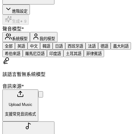
進階設定
生成
✦
9
聲音模型
*
系統模型
我的模型
全部
英語
中文
韓語
日語
西班牙語
法語
德語
義大利語
希伯來語
羅馬尼亞語
印度語
土耳其語
菲律賓語
該語言暫無系統模型
音訊來源
*
Upload Music
支援常見音訊格式