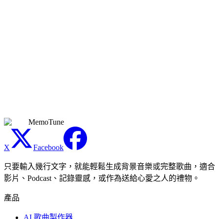
效，且你擁有所有上傳內容或來源素材的必要權利。
MemoTune 不授予第三方錄音、作曲、歌詞、聲音、品牌或美
術作品的權利；同時仍須遵守平台政策與適用法律。
需要有音樂製作經驗嗎？
不需要。MemoTune 會自動處理節奏速度偵測、調性匹配、人
聲混音和音訊平衡。上傳檔案，輸入歌詞，選擇人聲風格——
AI 負責所有製作工作。無需 DAW、外掛程式或音訊工程知
識。
MemoTune
X
Facebook
只要輸入幾行文字，就能輕鬆生成背景音樂或完整歌曲，適合
影片、Podcast、記錄靈感，或作為送給心愛之人的禮物。
產品
AI 歌曲製作器