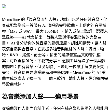
MemoTune 的「為音樂添加人聲」功能可以將任何純音樂、伴
奏或配樂變成一首帶有 AI 演唱的完整歌曲。上傳你的音訊檔
案（MP3 或 WAV，最大 100MB），輸入或貼上歌詞，選擇人
聲風格——AI 就會輸出一首將人聲與伴奏混音後的完整曲
目。 AI 會分析你的純音樂的節奏速度、調性和情緒，讓人聲
表演自然契合音樂。它支援多種音樂風格的人聲：流行、嘻
哈、R&B、搖滾、爵士等。輸出的是錄音室品質的音訊檔
案，可以直接試聽、下載或分享。 這個工具解決了一個具體
的問題：你有音樂，但沒有歌手。雇用一位歌手每次要花幾百
美金，錄音還需要專業設備和聲學處理。MemoTune 的 AI 歌
曲生成器省去了這一切——輸入歌詞，輸出人聲，幾分鐘內完
整歌曲就緒。
為音樂添加人聲——適用場景
從編曲製作人到內容創作者，任何有純音樂和歌詞的人都能用