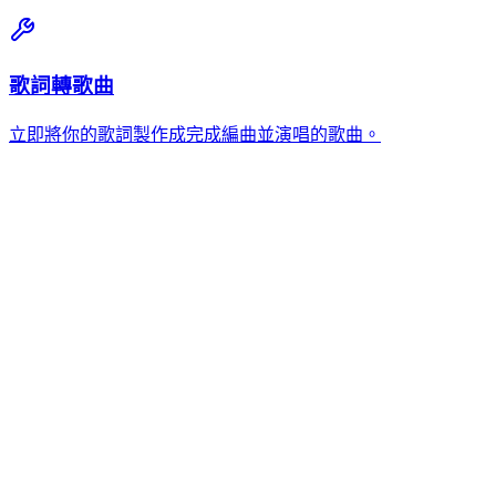
歌詞轉歌曲
立即將你的歌詞製作成完成編曲並演唱的歌曲。
可以上傳哪些音訊格式？
MemoTune 支援最大 100MB 的 MP3 和 WAV 檔案。你的純音
樂、伴奏或配樂應為標準音訊檔案。WAV 在複雜編排上效果
略好，但 MP3 對大多數音軌同樣適用。
為音樂添加人聲需要多長時間？