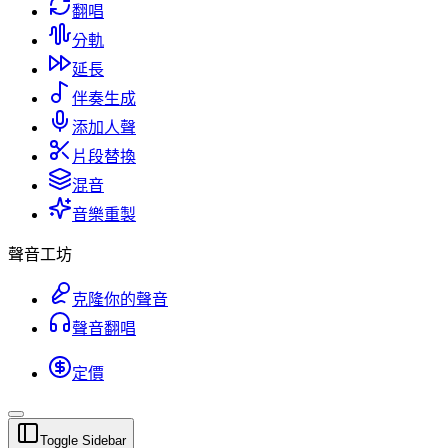
翻唱
分軌
延長
伴奏生成
添加人聲
片段替換
混音
音樂重製
聲音工坊
克隆你的聲音
聲音翻唱
定價
Toggle Sidebar