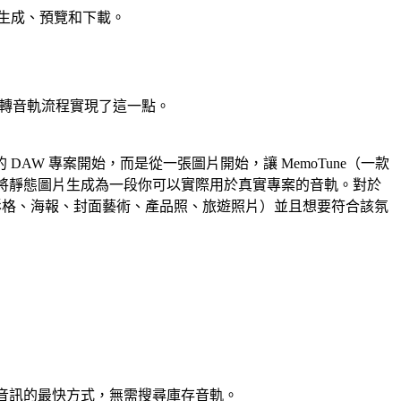
成生成、預覽和下載。
上傳轉音軌流程實現了這一點。
W 專案開始，而是從一張圖片開始，讓 MemoTune（一款
的：將靜態圖片生成為一段你可以實際用於真實專案的音軌。對於
關鍵影格、海報、封面藝術、產品照、旅遊照片）並且想要符合該氛
。
的背景音訊的最快方式，無需搜尋庫存音軌。