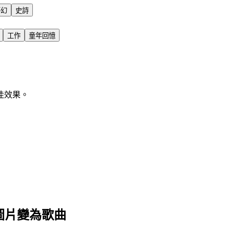
夢幻
史詩
工作
童年回憶
佳效果。
何圖片變為歌曲