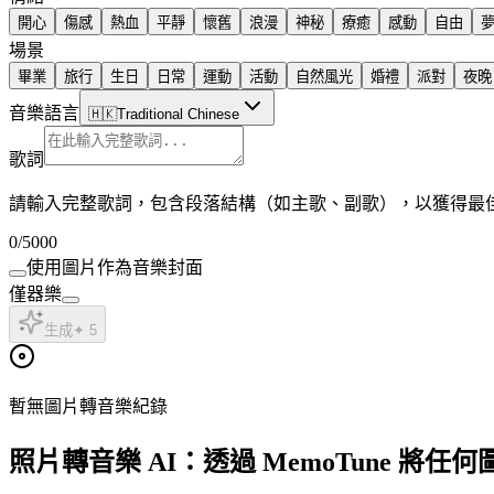
開心
傷感
熱血
平靜
懷舊
浪漫
神秘
療癒
感動
自由
場景
畢業
旅行
生日
日常
運動
活動
自然風光
婚禮
派對
夜晚
音樂語言
🇭🇰
Traditional Chinese
歌詞
請輸入完整歌詞，包含段落結構（如主歌、副歌），以獲得最
0
/5000
使用圖片作為音樂封面
僅器樂
生成
✦
5
暫無圖片轉音樂紀錄
照片轉音樂 AI：透過 MemoTune 將任