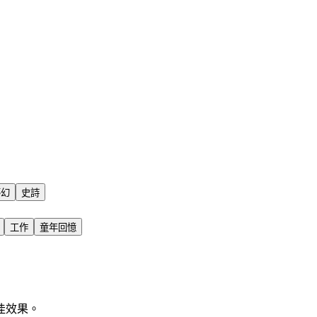
夢幻
史詩
工作
童年回憶
佳效果。