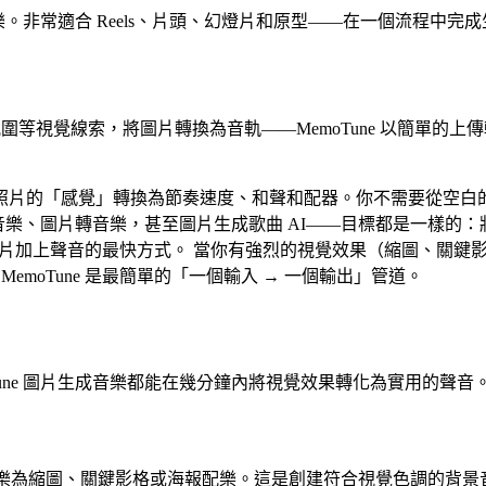
音樂。非常適合 Reels、片頭、幻燈片和原型——在一個流程中完
圍等視覺線索，將圖片轉換為音軌——MemoTune 以簡單的
的「感覺」轉換為節奏速度、和聲和配器。你不需要從空白的 DA
轉音樂、圖片轉音樂，甚至圖片生成歌曲 AI——目標都是一樣
AI 為圖片加上聲音的最快方式。 當你有強烈的視覺效果（縮圖、
emoTune 是最簡單的「一個輸入 → 一個輸出」管道。
une 圖片生成音樂都能在幾分鐘內將視覺效果轉化為實用的聲音
ne 圖片生成音樂為縮圖、關鍵影格或海報配樂。這是創建符合視覺色調