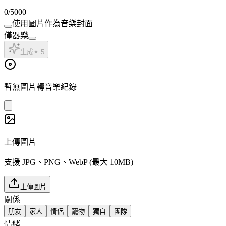
0
/5000
使用圖片作為音樂封面
僅器樂
生成
✦
5
暫無圖片轉音樂紀錄
上傳圖片
支援 JPG、PNG、WebP (最大 10MB)
上傳圖片
關係
朋友
家人
情侶
寵物
獨自
團隊
情緒