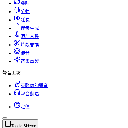
翻唱
分軌
延長
伴奏生成
添加人聲
片段替換
混音
音樂重製
聲音工坊
克隆你的聲音
聲音翻唱
定價
Toggle Sidebar