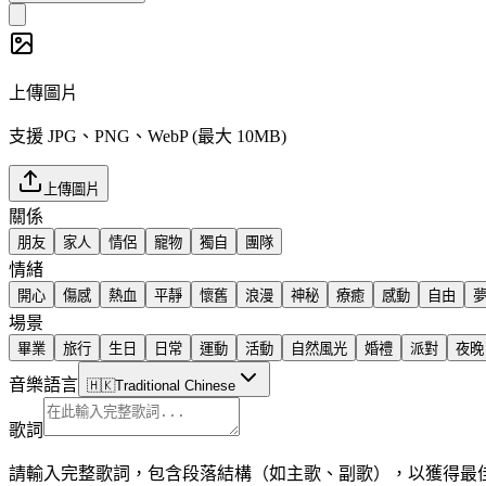
上傳圖片
支援 JPG、PNG、WebP (最大 10MB)
上傳圖片
關係
朋友
家人
情侶
寵物
獨自
團隊
情緒
開心
傷感
熱血
平靜
懷舊
浪漫
神秘
療癒
感動
自由
場景
畢業
旅行
生日
日常
運動
活動
自然風光
婚禮
派對
夜晚
音樂語言
🇭🇰
Traditional Chinese
歌詞
請輸入完整歌詞，包含段落結構（如主歌、副歌），以獲得最