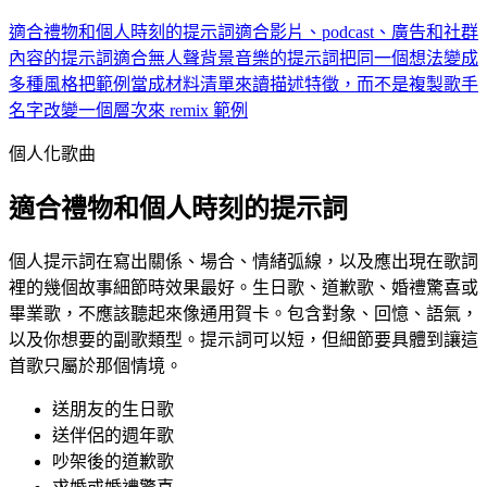
適合禮物和個人時刻的提示詞
適合影片、podcast、廣告和社群
內容的提示詞
適合無人聲背景音樂的提示詞
把同一個想法變成
多種風格
把範例當成材料清單來讀
描述特徵，而不是複製歌手
名字
改變一個層次來 remix 範例
個人化歌曲
適合禮物和個人時刻的提示詞
個人提示詞在寫出關係、場合、情緒弧線，以及應出現在歌詞
裡的幾個故事細節時效果最好。生日歌、道歉歌、婚禮驚喜或
畢業歌，不應該聽起來像通用賀卡。包含對象、回憶、語氣，
以及你想要的副歌類型。提示詞可以短，但細節要具體到讓這
首歌只屬於那個情境。
送朋友的生日歌
送伴侶的週年歌
吵架後的道歉歌