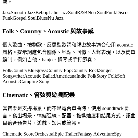
聲。
Jazz
Smooth Jazz
Bebop
Latin Jazz
Soul
R&B
Neo Soul
Funk
Disco
Funk
Gospel Soul
Blues
Nu Jazz
Folk、Country、Acoustic 與故事感
個人歌曲、禮物歌、反思型歌詞和親密故事適合使用 acoustic
風格。提示詞應包含關係、地點、回憶、人聲表現，以及簡單
編制，例如吉他、banjo、鋼琴或手打節奏。
Folk
Country
Bluegrass
Country Pop
Country Rock
Singer-
Songwriter
Acoustic Ballad
Americana
Indie Folk
Story Folk
Soft
Acoustic
Campfire Song
Cinematic、管弦與遊戲配樂
當音樂是支撐場景，而不是電台單曲時，使用 soundtrack 語
言。寫出場景、情緒弧線、配器、推進速度和結尾方式，讓曲
目適合預告片、遊戲、短片或簡報。
Cinematic Score
Orchestral
Epic Trailer
Fantasy Adventure
Spy