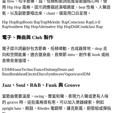
當 flow、咬字節奏、鼓、低頻和歌詞態度是歌曲核心時，使
用 Hip Hop 風格。提示詞應描述演唱速度、beat 性格、人聲語
氣，以及副歌要唱出來、chant，還是用口白呈現。
Hip Hop
Rap
Boom Bap
Trap
Melodic Rap
Conscious Rap
Lo-fi
Rap
Southern Hip Hop
Alternative Hip Hop
Drill
Crunk
Jazz Rap
電子、舞曲與 Club 製作
電子提示詞最好包含節奏、低頻律動、合成器質地、drop 走
向和空間能量。適合健身曲、音樂節 intro、創作者 hook 或純
音樂背景循環。
EDM
House
Techno
Trance
Dubstep
Drum and
Bass
Breakbeat
Electro
Disco
Synthwave
Vaporwave
IDM
Jazz、Soul、R&B、Funk 與 Groove
當歌曲需要溫度、swing、豐富和聲、表現力人聲或更有人味
的 groove 時，這些風格很有用。可以加入樂器線索，例如
upright bass、刷鼓、Rhodes 電鋼琴、薩克斯風、銅管組或彈指