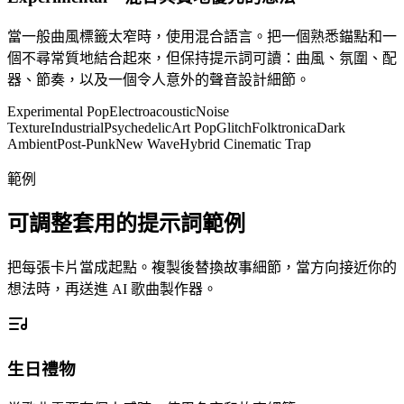
當一般曲風標籤太窄時，使用混合語言。把一個熟悉錨點和一
個不尋常質地結合起來，但保持提示詞可讀：曲風、氛圍、配
器、節奏，以及一個令人意外的聲音設計細節。
Experimental Pop
Electroacoustic
Noise
Texture
Industrial
Psychedelic
Art Pop
Glitch
Folktronica
Dark
Ambient
Post-Punk
New Wave
Hybrid Cinematic Trap
範例
可調整套用的提示詞範例
把每張卡片當成起點。複製後替換故事細節，當方向接近你的
想法時，再送進 AI 歌曲製作器。
生日禮物