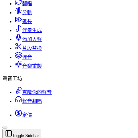
翻唱
分軌
延長
伴奏生成
添加人聲
片段替換
混音
音樂重製
聲音工坊
克隆你的聲音
聲音翻唱
定價
Toggle Sidebar