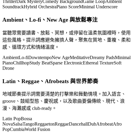
Thriller
Dark Mystery
Comedy Background
Game Loop
Ambient
Soundtrack
Hybrid Orchestra
Piano Score
Minimal Underscore
Ambient、Lo-fi、New Age 與放鬆專注
當聽眾需要讀書、放鬆、冥想，或停留在溫柔氛圍裡時，使用
這些風格。提示詞應避免擁擠人聲，聚焦在質地、重複、柔和
感、循環方式和情緒溫度。
Ambient
Lo-fi
Downtempo
New Age
Meditative
Dreamy Pads
Minimal
Piano
Chillhop
Study Beat
Sparse Electronic
Ethereal Texture
Soft
Drone
Latin、Reggae、Afrobeats 與世界節奏
地域節奏提示詞需要清楚的打擊樂和舞動情境。加入語言、
groove、鼓組型態、慶祝感，以及歌曲要偏傳統、現代、浪
漫、海灘感或 club-ready。
Latin Pop
Bossa
Nova
Salsa
Tango
Reggaeton
Reggae
Dancehall
Dub
Afrobeat
Afro
Pop
Cumbia
World Fusion