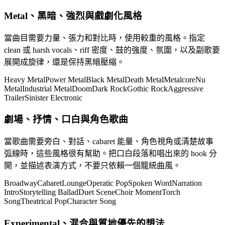
Metal、黑暗、強烈與戲劇化風格
當曲目需要力量、張力和對比時，使用較重的風格。指定
clean 或 harsh vocals、riff 密度、鼓的強度、氛圍，以及副歌要
展開成旋律，還是保持黑暗壓縮。
Heavy Metal
Power Metal
Black Metal
Death Metal
Metalcore
Nu
Metal
Industrial Metal
Doom
Dark Rock
Gothic Rock
Aggressive
Trailer
Sinister Electronic
劇場、抒情、口白與角色歌曲
當歌曲需要旁白、對話、cabaret 能量、角色視角或清楚故事
弧線時，這些風格很有幫助。把口白段落和唱出來的 hook 分
開，並描述表演方式，不要只依賴一個籠統曲風。
Broadway
Cabaret
Lounge
Operatic Pop
Spoken Word
Narration
Intro
Storytelling Ballad
Duet Scene
Choir Moment
Torch
Song
Theatrical Pop
Character Song
Experimental、混合與質地優先的想法