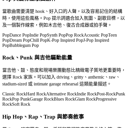
當歌曲需要清楚 hook、好入口的人聲，以及容易記住的結構
時，使用這些風格。Pop 提示詞適合加入氛圍、副歌目標，以
及一個製作線索，例如木吉他、復古合成器或拍手聲。
Pop
Dance Pop
Indie Pop
Synth Pop
Pop Rock
Acoustic Pop
Teen
Pop
Dream Pop
Chill Pop
K-Pop Inspired Pop
J-Pop Inspired
Pop
Bubblegum Pop
Rock、Punk 與吉他驅動能量
當吉他、鼓、態度和現場樂團動態比精緻電子質地更重要時，
選擇 Rock 家族。可以加入 driving、gritty、anthemic、raw、
stadium-sized 或 intimate garage rehearsal 這類能量描述。
Classic Rock
Hard Rock
Alternative Rock
Indie Rock
Post-Rock
Punk
Rock
Pop Punk
Garage Rock
Blues Rock
Glam Rock
Progressive
Rock
Soft Rock
Hip Hop、Rap、Trap 與節奏敘事