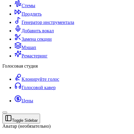
Стемы
Продлить
Генератор инструментала
Добавить вокал
Замена секции
Мэшап
Ремастеринг
Голосовая студия
Клонируйте голос
Голосовой кавер
Цены
Toggle Sidebar
Аватар (необязательно)