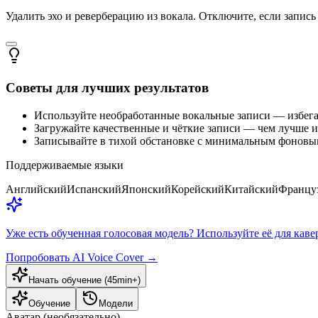
Удалить эхо и реверберацию из вокала. Отключите, если запись 
Советы для лучших результатов
Используйте необработанные вокальные записи — избега
Загружайте качественные и чёткие записи — чем лучше и
Записывайте в тихой обстановке с минимальным фоновы
Поддерживаемые языки
Английский
Испанский
Японский
Корейский
Китайский
Францу
Уже есть обученная голосовая модель? Используйте её для каве
Попробовать AI Voice Cover
→
Начать обучение (45min+)
Обучение
Модели
Аватар (необязательно)