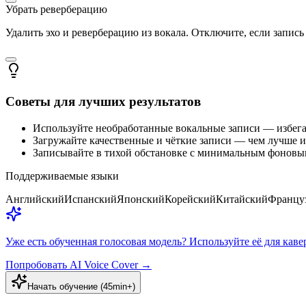
Убрать реверберацию
Удалить эхо и реверберацию из вокала. Отключите, если запись 
Советы для лучших результатов
Используйте необработанные вокальные записи — избега
Загружайте качественные и чёткие записи — чем лучше и
Записывайте в тихой обстановке с минимальным фоновы
Поддерживаемые языки
Английский
Испанский
Японский
Корейский
Китайский
Францу
Уже есть обученная голосовая модель? Используйте её для каве
Попробовать AI Voice Cover
→
Начать обучение (45min+)