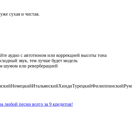
уже сухая и чистая.
йте аудио с автотюном или коррекцией высоты тона
сходный звук, тем лучше будет модель
м шумом или реверберацией
зский
Немецкий
Итальянский
Хинди
Турецкий
Филиппинский
Рум
ра любой песни всего за 9 кредитов!