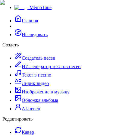
MemoTune
Главная
Исследовать
Создать
Создатель песен
ИИ-генератор текстов песен
Текст в песню
Лирик-видео
Изображение в музыку
Обложка альбома
AI-певец
Редактировать
Кавер