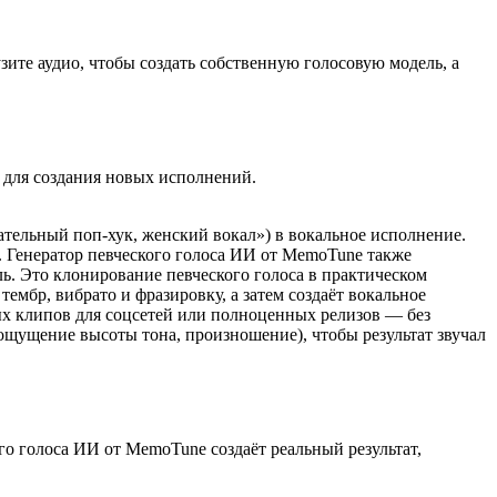
ите аудио, чтобы создать собственную голосовую модель, а
о для создания новых исполнений.
ательный поп-хук, женский вокал») в вокальное исполнение.
. Генератор певческого голоса ИИ от MemoTune также
ль. Это клонирование певческого голоса в практическом
ембр, вибрато и фразировку, а затем создаёт вокальное
ых клипов для соцсетей или полноценных релизов — без
ощущение высоты тона, произношение), чтобы результат звучал
го голоса ИИ от MemoTune создаёт реальный результат,