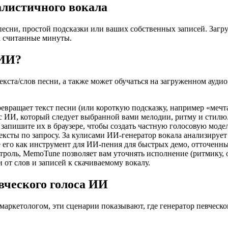
алистичного вокала
есни, простой подсказки или ваших собственных записей. Загруз
за считанные минуты.
 ИИ?
екста/слов песни, а также может обучаться на загруженном ауди
евращает текст песни (или короткую подсказку, например «мечт
ос ИИ, который следует выбранной вами мелодии, ритму и стилю
 запишите их в браузере, чтобы создать частную голосовую моде
сты по запросу. За кулисами ИИ-генератор вокала анализирует т
 его как инструмент для ИИ-пения для быстрых демо, отточенн
троль, MemoTune позволяет вам уточнять исполнение (ритмику, 
 от слов и записей к скачиваемому вокалу.
вческого голоса ИИ
маркетологом, эти сценарии показывают, где генератор певческо