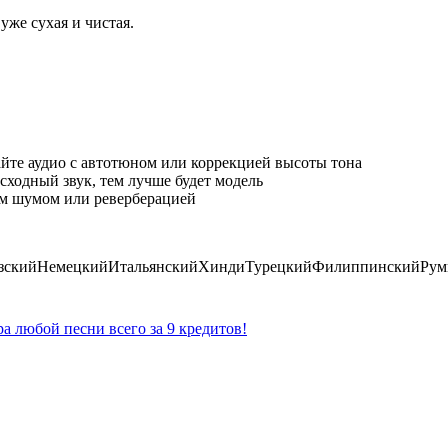
уже сухая и чистая.
йте аудио с автотюном или коррекцией высоты тона
сходный звук, тем лучше будет модель
м шумом или реверберацией
зский
Немецкий
Итальянский
Хинди
Турецкий
Филиппинский
Рум
ра любой песни всего за 9 кредитов!