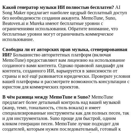
Какой генератор музыки ИИ полностью бесплатен?
AI
Song Maker предлагает наиболее щедрый бесплатный доступ
без необходимости создания аккаунта. MemoTune, Suno,
Beatoven.ai и Mureka имеют бесплатные уровни с
ограничениями использования. Обратите внимание, что
бесплатные уровни могут ограничивать коммерческое
использование.
Свободна ли от авторских прав музыка, сгенерированная
ИИ?
Большинство авторитетных платформ (включая
MemoTune) предоставляют вам лицензию на использование
созданного вами контента. Однако правовой ландшафт для
контента, созданного ИИ, варьируется в зависимости от
страны и всё ещё развивается юридически. Проверьте условия
вашей платформы и рассмотрите возможность консультации с
юристом для коммерческих проектов.
В чём разница между MemoTune и Suno?
MemoTune
предлагает более детальный контроль над вашей музыкой
(жанр, темп, тональность, стиль вокала) и имеет
специализированные инструменты как для полных песен, так
и для инструменталов. Suno проще для быстрой, одним
кликом генерации песен. MemoTune лучше подходит для
создателей, которым нужен последовательный, готовый к