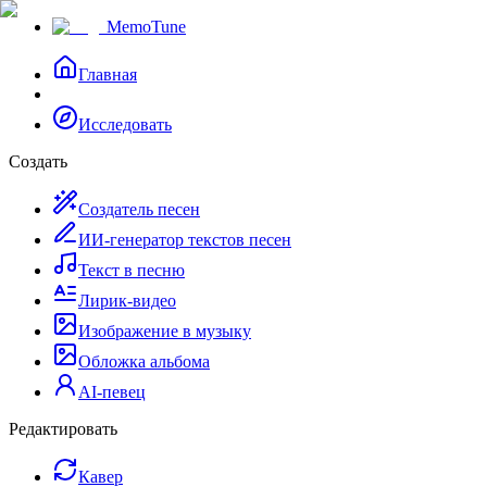
MemoTune
Главная
Исследовать
Создать
Создатель песен
ИИ-генератор текстов песен
Текст в песню
Лирик-видео
Изображение в музыку
Обложка альбома
AI-певец
Редактировать
Кавер