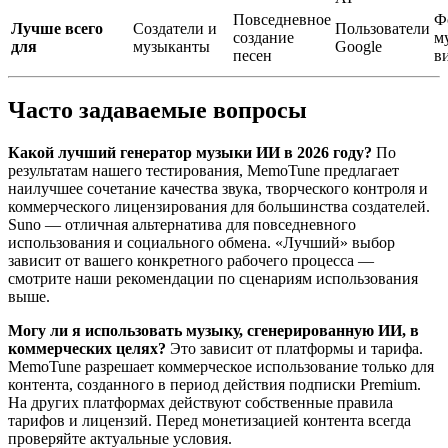
Повседневное
Ф
Лучше всего
Создатели и
Пользователи
создание
м
для
музыканты
Google
песен
в
Часто задаваемые вопросы
Какой лучший генератор музыки ИИ в 2026 году?
По
результатам нашего тестирования, MemoTune предлагает
наилучшее сочетание качества звука, творческого контроля и
коммерческого лицензирования для большинства создателей.
Suno — отличная альтернатива для повседневного
использования и социального обмена. «Лучший» выбор
зависит от вашего конкретного рабочего процесса —
смотрите наши рекомендации по сценариям использования
выше.
Могу ли я использовать музыку, сгенерированную ИИ, в
коммерческих целях?
Это зависит от платформы и тарифа.
MemoTune разрешает коммерческое использование только для
контента, созданного в период действия подписки Premium.
На других платформах действуют собственные правила
тарифов и лицензий. Перед монетизацией контента всегда
проверяйте актуальные условия.