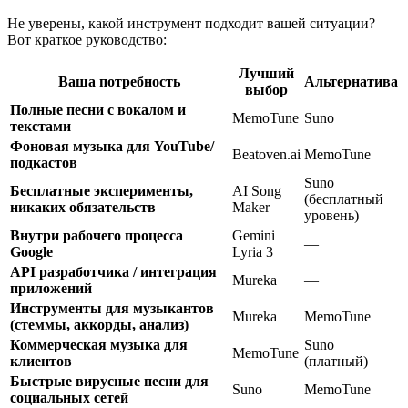
Не уверены, какой инструмент подходит вашей ситуации?
Вот краткое руководство:
Лучший
Ваша потребность
Альтернатива
выбор
Полные песни с вокалом и
MemoTune
Suno
текстами
Фоновая музыка для YouTube/
Beatoven.ai
MemoTune
подкастов
Suno
Бесплатные эксперименты,
AI Song
(бесплатный
никаких обязательств
Maker
уровень)
Внутри рабочего процесса
Gemini
—
Google
Lyria 3
API разработчика / интеграция
Mureka
—
приложений
Инструменты для музыкантов
Mureka
MemoTune
(стеммы, аккорды, анализ)
Коммерческая музыка для
Suno
MemoTune
клиентов
(платный)
Быстрые вирусные песни для
Suno
MemoTune
социальных сетей