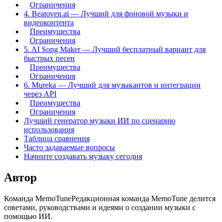
Ограничения
4. Beatoven.ai — Лучший для фоновой музыки и
видеоконтента
Преимущества
Ограничения
5. AI Song Maker — Лучший бесплатный вариант для
быстрых песен
Преимущества
Ограничения
6. Mureka — Лучший для музыкантов и интеграции
через API
Преимущества
Ограничения
Лучший генератор музыки ИИ по сценарию
использования
Таблица сравнения
Часто задаваемые вопросы
Начните создавать музыку сегодня
Автор
Команда MemoTune
Редакционная команда MemoTune делится
советами, руководствами и идеями о создании музыки с
помощью ИИ.