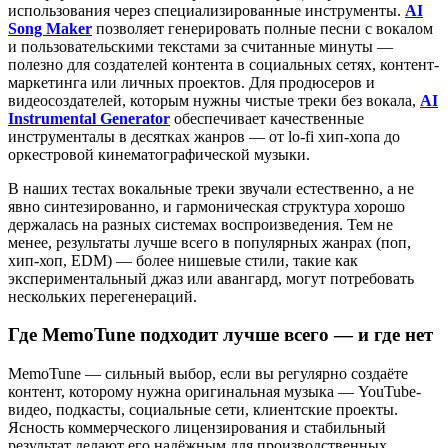
использования через специализированные инструменты.
AI
Song Maker
позволяет генерировать полные песни с вокалом
и пользовательскими текстами за считанные минуты —
полезно для создателей контента в социальных сетях, контент-
маркетинга или личных проектов. Для продюсеров и
видеосоздателей, которым нужны чистые треки без вокала,
AI
Instrumental Generator
обеспечивает качественные
инструменталы в десятках жанров — от lo-fi хип-хопа до
оркестровой кинематографической музыки.
В наших тестах вокальные треки звучали естественно, а не
явно синтезированно, и гармоническая структура хорошо
держалась на разных системах воспроизведения. Тем не
менее, результаты лучше всего в популярных жанрах (поп,
хип-хоп, EDM) — более нишевые стили, такие как
экспериментальный джаз или авангард, могут потребовать
нескольких перегенераций.
Где MemoTune подходит лучше всего — и где нет
MemoTune — сильный выбор, если вы регулярно создаёте
контент, которому нужна оригинальная музыка — YouTube-
видео, подкасты, социальные сети, клиентские проекты.
Ясность коммерческого лицензирования и стабильный
результат делают его надёжным для производственных