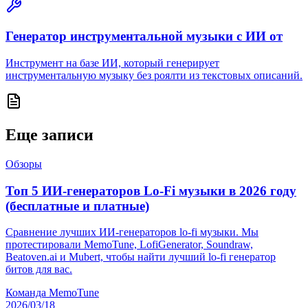
Генератор инструментальной музыки с ИИ от
Инструмент на базе ИИ, который генерирует
инструментальную музыку без роялти из текстовых описаний.
Еще записи
Обзоры
Топ 5 ИИ-генераторов Lo-Fi музыки в 2026 году
(бесплатные и платные)
Сравнение лучших ИИ-генераторов lo-fi музыки. Мы
протестировали MemoTune, LofiGenerator, Soundraw,
Beatoven.ai и Mubert, чтобы найти лучший lo-fi генератор
битов для вас.
Команда MemoTune
2026/03/18