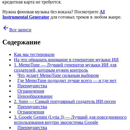
кредитная карта не требуется.
Нужна фоновая музыка без вокала? Посмотрите
AI
Instrumental Generator
для готовых треков в любом жанре.
Все записи
Содержание
Как мы тестировали
На что обращать внимание в генераторе музыки ИИ
1. MemoTune — Лучший генератор музыки ИИ для
создателей, которым нужен контроль
Что делает MemoTune сильным выбором
Где MemoTune подходит лучше всего — и где нет
Преимущества
Ограничения
Ценообразование
2. Suno — Самый популярный создатель ИИ-песен
Преимущества
Ограничения
3. Google Gemini (Lyria 3) — Лучший для повседневного
использования внутри экосистемы Google
Преимущества