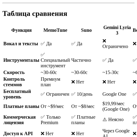
Таблица сравнения
Gemini Lyria
Функция
MemoTune
Suno
B
3
❌
Вокал и тексты
✅ Да
✅ Да
❌
Ограничено
✅
Инструменталы
Специальный
Частично
✅ Да
✅
инструмент
Скорость
~30-60с
~30-60с
~15-30с
~
Контроль
Премиум
❌ Нет
❌ Нет
❌
стеммов
план
Бесплатный
✅ Ограничен
✅ 10/день
Google One
✅
уровень
$19,99/мес
Платные планы
От ~$9/мес
От ~$8/мес
О
(Google One)
Коммерческая
✅ Только
✅ Платные
✅
⚠️ Неясно
лицензия
Premium
планы
п
Через Google
Доступ к API
❌ Нет
❌ Нет
❌
AI