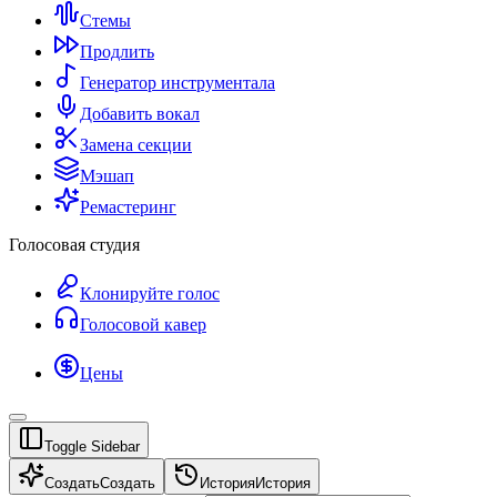
Стемы
Продлить
Генератор инструментала
Добавить вокал
Замена секции
Мэшап
Ремастеринг
Голосовая студия
Клонируйте голос
Голосовой кавер
Цены
Toggle Sidebar
Создать
Создать
История
История