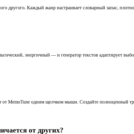
гого другого. Каждый жанр настраивает словарный запас, плотн
ьгический, энергичный — и генератор текстов адаптирует выбор
Maker от MemoTune одним щелчком мыши. Создайте полноценный т
личается от других?