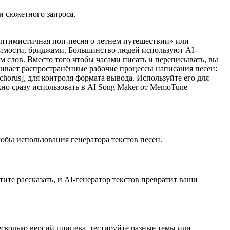
и сюжетного запроса.
«оптимистичная поп-песня о летнем путешествии» или
димости, бриджами. Большинство людей используют AI-
ом слов. Вместо того чтобы часами писать и переписывать, вы
живает распространённые рабочие процессы написания песен:
[chorus], для контроля формата вывода. Используйте его для
жно сразу использовать в AI Song Maker от MemoTune —
обы использования генератора текстов песен.
ите рассказать, и AI-генератор текстов превратит ваши
сколько версий припева, тестируйте разные темы или