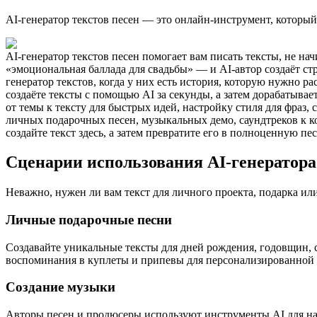
AI-генератор текстов песен — это онлайн-инструмент, который
AI-генератор текстов песен помогает вам писать тексты, не н
«эмоциональная баллада для свадьбы» — и AI-автор создаёт с
генератор текстов, когда у них есть история, которую нужно р
создаёте тексты с помощью AI за секунды, а затем дорабатыва
от темы к тексту для быстрых идей, настройку стиля для фраз, 
личных подарочных песен, музыкальных демо, саундтреков к ко
создайте текст здесь, а затем превратите его в полноценную п
Сценарии использования AI-генератора
Неважно, нужен ли вам текст для личного проекта, подарка ил
Личные подарочные песни
Создавайте уникальные тексты для дней рождения, годовщин, с
воспоминания в куплеты и припевы для персонализированной 
Создание музыки
Авторы песен и продюсеры используют инструменты AI для нап