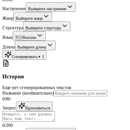
Настроение
Выберите настроение
Жанр
Выберите жанр
Структура
Выберите структуру
Язык
🇷🇺
Russian
Длина
Выберите длину
Сгенерировать
✦
1
История
Еще нет сгенерированных текстов
Название
(
необязательно
)
0
/80
Запрос
Вдохновиться
0
/200