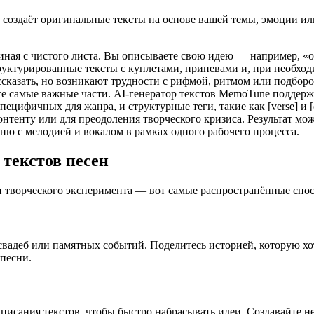
 создаёт оригинальные тексты на основе вашей темы, эмоции ил
ачиная с чистого листа. Вы описываете свою идею — например, 
труктурированные тексты с куплетами, припевами и, при необхо
ассказать, но возникают трудности с рифмой, ритмом или подбор
ете самые важные части. AI-генератор текстов MemoTune поддер
специфичных для жанра, и структурные теги, такие как [verse] и 
нтенту или для преодоления творческого кризиса. Результат мо
есню с мелодией и вокалом в рамках одного рабочего процесса.
 текстов песен
и творческого эксперимента — вот самые распространённые спос
вадеб или памятных событий. Поделитесь историей, которую хот
песни.
исания текстов, чтобы быстро набрасывать идеи. Создавайте не