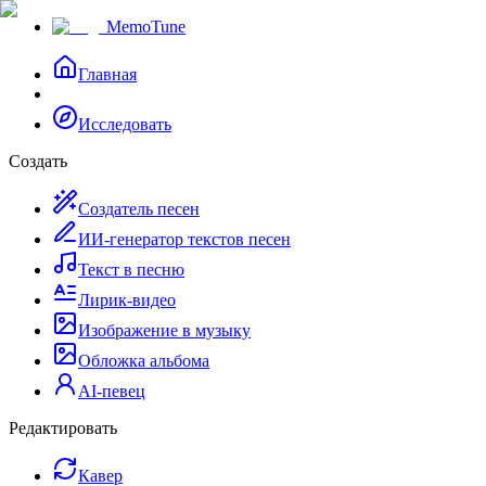
MemoTune
Главная
Исследовать
Создать
Создатель песен
ИИ-генератор текстов песен
Текст в песню
Лирик-видео
Изображение в музыку
Обложка альбома
AI-певец
Редактировать
Кавер