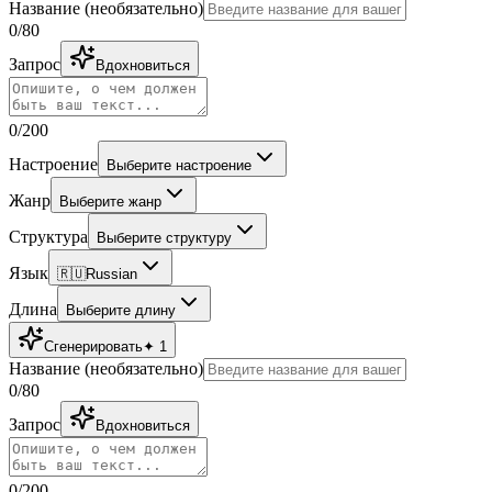
Название
(
необязательно
)
0
/80
Запрос
Вдохновиться
0
/200
Настроение
Выберите настроение
Жанр
Выберите жанр
Структура
Выберите структуру
Язык
🇷🇺
Russian
Длина
Выберите длину
Сгенерировать
✦
1
Название
(
необязательно
)
0
/80
Запрос
Вдохновиться
0
/200