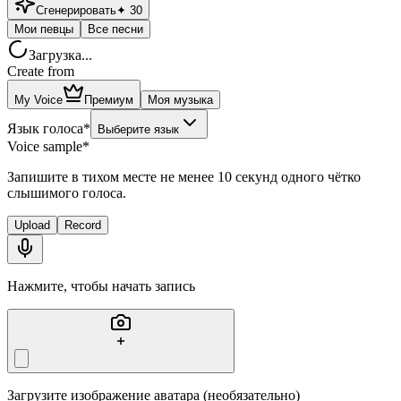
Сгенерировать
✦
30
Мои певцы
Все песни
Загрузка...
Create from
My Voice
Премиум
Моя музыка
Язык голоса
*
Выберите язык
Voice sample
*
Запишите в тихом месте не менее 10 секунд одного чётко
слышимого голоса.
Upload
Record
Нажмите, чтобы начать запись
Загрузите изображение аватара (необязательно)