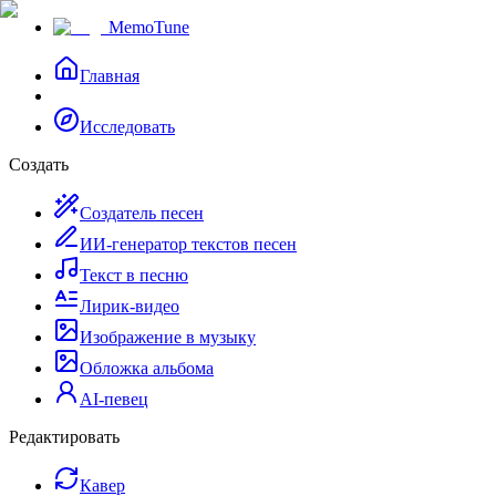
MemoTune
Главная
Исследовать
Создать
Создатель песен
ИИ-генератор текстов песен
Текст в песню
Лирик-видео
Изображение в музыку
Обложка альбома
AI-певец
Редактировать
Кавер