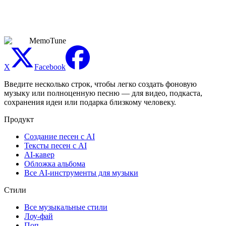
инструменты. Создание ИИ-певца потребляет кредиты в
зависимости от сложности извлечения. Текущие пакеты
кредитов смотрите на странице цен.
MemoTune
X
Facebook
Введите несколько строк, чтобы легко создать фоновую
музыку или полноценную песню — для видео, подкаста,
сохранения идеи или подарка близкому человеку.
Продукт
Создание песен с AI
Тексты песен с AI
AI-кавер
Обложка альбома
Все AI-инструменты для музыки
Стили
Все музыкальные стили
Лоу-фай
Поп