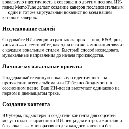
вокальную идентичность к совершенно другим песням. ИИ-
певец MemoTune делает создание каверов последовательным
— один и тот же виртуальный вокалист во всём вашем
каталоге каверов.
Исследование стилей
Создавайте ИИ-певцов из разных жанров — поп, R&B, рок,
хип-хоп — и тестируйте, как одна и та же композиция звучит
с каждым вокальным стилем. Быстрый способ исследовать
музыкальные направления до начала производства.
Личные музыкальные проекты
Поддерживайте единую вокальную идентичность на
протяжении всего альбома или EP без необходимости в
сессионном певце. Ваш ИИ-певец выступает одинаково на
первом и двенадцатом треке.
Создание контента
Ютуберы, подкастеры и создатели контента для соцсетей
могут создать фирменного ИИ-певца для интро, джинглов и
бэк-вокала — многоразового для каждого контента без