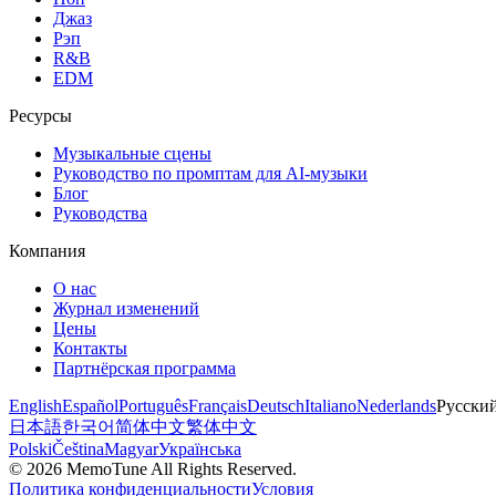
Джаз
Рэп
R&B
EDM
Ресурсы
Музыкальные сцены
Руководство по промптам для AI-музыки
Блог
Руководства
Компания
О нас
Журнал изменений
Цены
Контакты
Партнёрская программа
English
Español
Português
Français
Deutsch
Italiano
Nederlands
Русски
日本語
한국어
简体中文
繁体中文
Polski
Čeština
Magyar
Українська
©
2026
MemoTune
All Rights Reserved.
Политика конфиденциальности
Условия