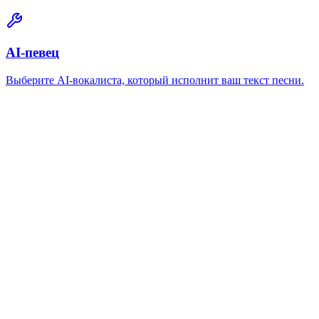
AI-певец
Выберите AI-вокалиста, который исполнит ваш текст песни.
Какие аудиоформаты я могу загрузить для
генерации кавера?
Генератор кавер-музыки MemoTune AI принимает файлы MP3,
WAV и M4A размером до 100 МБ. Для лучших результатов
загружайте аудио с чистым вокалом и минимальным фоновым
шумом. ИИ анализирует исходную структуру точнее, когда
исходное аудио высокого качества.
Сколько времени занимает генерация кавер-