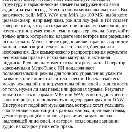
структуру и гармонические элементы загруженного вами
аудио, а затем воссоздаёт его в новом музыкальном стиле. Вы
загружаете файл MP3, WAV или M4A (до 100 МБ), выбираете
целевой жанр, например джаз, рок или лоу-фай, и ИИ создаёт
кавер-версию, которая сохраняет оригинальную мелодию, но
изменяет инструментовку, темп и характер вокала. Загружайте
только аудио, которым вы владеете или которое вам разрешено
использовать. MemoTune не предоставляет прав на сторонние
записи, композиции, тексты песен, голоса, бренды или
изображения. Для коммерческого распространения результата
необходимы права на исходный материал и активная
подписка Premium на момент создания результата. Генератор
кавер-музыки MemoTune с ИИ поддерживает
пользовательский режим для точного управления: укажите
название, описание стиля и текст песни. Переключайтесь
между вокальной и инструментальной версией в зависимости
от того, нужен ли вам певец или фоновая музыка. Результат
можно скачать в формате MP3 или WAV, если он доступен на
вашем тарифе, и использовать в видеоредакторах или DAW.
Инструмент подойдёт музыкантам, которые хотят услышать
собственные композиции в разных жанрах, преподавателям,
демонстрирующим жанровые различия на материалах с
надлежащей лицензией, и авторам, создающим вариации
аудио, на которое у них есть права.