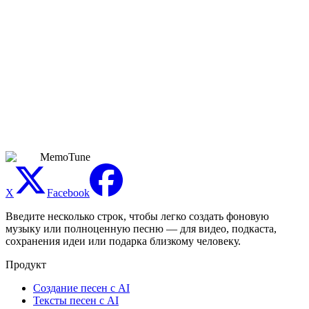
которая подходит вашему проекту.
Что делать, если первая версия кавера не
подошла?
Измените описание стиля и сгенерируйте заново. Генератор
кавер-музыки с ИИ поощряет итерации — меняйте по одному
параметру за раз (темп, жанр, вокальный стиль), чтобы
приблизиться к желаемому результату. Каждая генерация
использует кредиты, поэтому будьте точны в описании стиля,
чтобы минимизировать повторные попытки.
MemoTune
X
Facebook
Введите несколько строк, чтобы легко создать фоновую
музыку или полноценную песню — для видео, подкаста,
сохранения идеи или подарка близкому человеку.
Продукт
Создание песен с AI
Тексты песен с AI