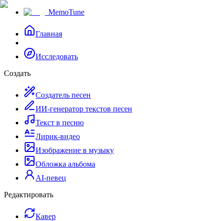
MemoTune
Главная
Исследовать
Создать
Создатель песен
ИИ-генератор текстов песен
Текст в песню
Лирик-видео
Изображение в музыку
Обложка альбома
AI-певец
Редактировать
Кавер