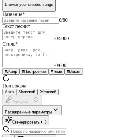
Browse your created songs
Название
*
0
/80
Текст песни
*
0
/5000
Стиль
*
0
/600
#
Жанр
#
Настроение
#
Темп
#
Вокал
Пол вокала
Авто
Мужской
Женский
Загрузка...
Расширенные параметры
Сгенерировать
✦
3