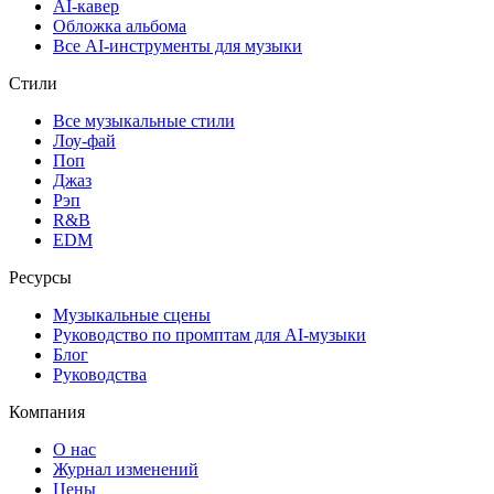
AI-кавер
Обложка альбома
Все AI-инструменты для музыки
Стили
Все музыкальные стили
Лоу-фай
Поп
Джаз
Рэп
R&B
EDM
Ресурсы
Музыкальные сцены
Руководство по промптам для AI-музыки
Блог
Руководства
Компания
О нас
Журнал изменений
Цены