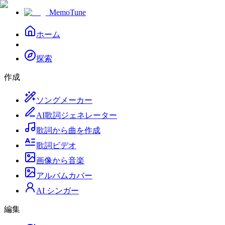
MemoTune
ホーム
探索
作成
ソングメーカー
AI歌詞ジェネレーター
歌詞から曲を作成
歌詞ビデオ
画像から音楽
アルバムカバー
AI シンガー
編集