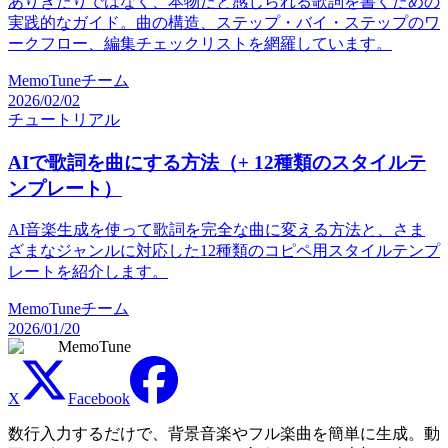
ありきたりではなく、本物だと感じられる歌詞を書くための
実践的なガイド。曲の構造、ステップ・バイ・ステップのワ
ークフロー、編集チェックリストを網羅しています。
MemoTuneチーム
2026/02/02
チュートリアル
AIで歌詞を曲にする方法（+ 12種類のスタイルテ
ンプレート）
AI音楽生成を使って歌詞を完全な曲に変える方法と、さま
ざまなジャンルに対応した12種類のコピペ用スタイルテンプ
レートを紹介します。
MemoTuneチーム
2026/01/20
MemoTune
X
Facebook
数行入力するだけで、背景音楽やフル楽曲を簡単に生成。動