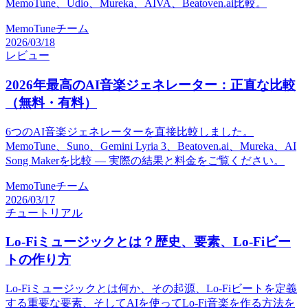
MemoTune、Udio、Mureka、AIVA、Beatoven.ai比較。
MemoTuneチーム
2026/03/18
レビュー
2026年最高のAI音楽ジェネレーター：正直な比較
（無料・有料）
6つのAI音楽ジェネレーターを直接比較しました。
MemoTune、Suno、Gemini Lyria 3、Beatoven.ai、Mureka、AI
Song Makerを比較 — 実際の結果と料金をご覧ください。
MemoTuneチーム
2026/03/17
チュートリアル
Lo-Fiミュージックとは？歴史、要素、Lo-Fiビー
トの作り方
Lo-Fiミュージックとは何か、その起源、Lo-Fiビートを定義
する重要な要素、そしてAIを使ってLo-Fi音楽を作る方法を