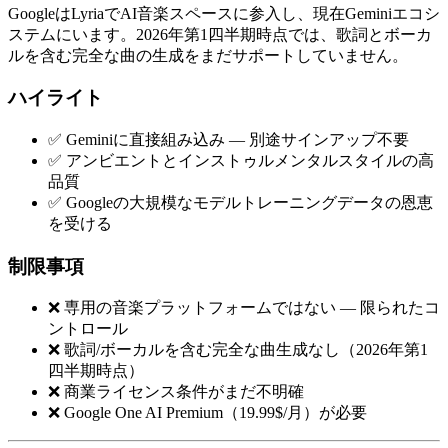
GoogleはLyriaでAI音楽スペースに参入し、現在Geminiエコシ
ステムにいます。2026年第1四半期時点では、歌詞とボーカ
ルを含む完全な曲の生成をまだサポートしていません。
ハイライト
✅ Geminiに直接組み込み — 別途サインアップ不要
✅ アンビエントとインストゥルメンタルスタイルの高
品質
✅ Googleの大規模なモデルトレーニングデータの恩恵
を受ける
制限事項
❌ 専用の音楽プラットフォームではない — 限られたコ
ントロール
❌ 歌詞/ボーカルを含む完全な曲生成なし（2026年第1
四半期時点）
❌ 商業ライセンス条件がまだ不明確
❌ Google One AI Premium（19.99$/月）が必要