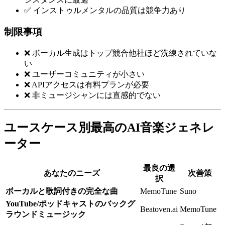
✅ インストゥルメンタルの品質は競争力あり
制限事項
❌ ボーカル生成はトップ競合他社ほど洗練されていな
い
❌ ユーザーコミュニティが小さい
❌ APIアクセスは有料プランが必要
❌ 非ミュージシャンには直感的でない
ユースケース別最高のAI音楽ジェネレ
ーター
最良の選
あなたのニーズ
次善策
択
ボーカルと歌詞付きの完全な曲
MemoTune
Suno
YouTube/ポッドキャストのバックグ
Beatoven.ai
MemoTune
ラウンドミュージック