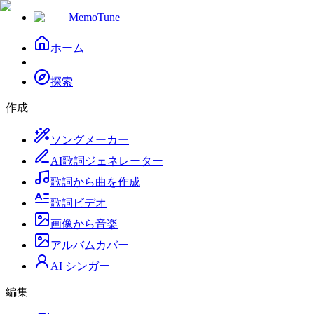
MemoTune
ホーム
探索
作成
ソングメーカー
AI歌詞ジェネレーター
歌詞から曲を作成
歌詞ビデオ
画像から音楽
アルバムカバー
AI シンガー
編集