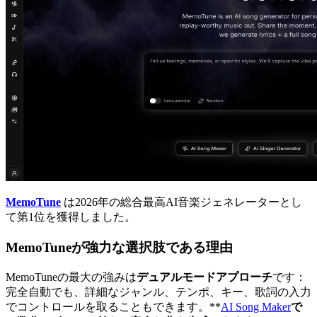
MemoTune
は2026年の総合最高AI音楽ジェネレーターとし
て第1位を獲得しました。
MemoTuneが強力な選択肢である理由
MemoTuneの最大の強みは
デュアルモードアプローチ
です：
完全自動でも、詳細なジャンル、テンポ、キー、歌詞の入力
でコントロールを取ることもできます。**
AI Song Maker
で