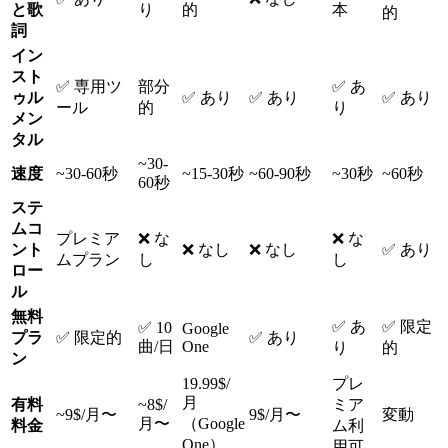
と歌
り
的
本
的
詞
イン
スト
✅ 専用ツ
部分
✅ あ
ゥル
✅ あり
✅ あり
✅ あり
ール
的
り
メン
タル
~30-
速度
~30-60秒
~15-30秒
~60-90秒
~30秒
~60秒
60秒
ステ
ムコ
プレミア
❌ な
❌ な
ント
❌ なし
❌ なし
✅ あり
ムプラン
し
し
ロー
ル
無料
✅ あ
✅ 限定
✅ 10
Google
プラ
✅ 限定的
✅ あり
曲/日
One
り
的
ン
19.99$/
プレ
月
有料
~8$/
ミア
~9$/月〜
9$/月〜
変動
月〜
（Google
料金
ム利
One）
用可