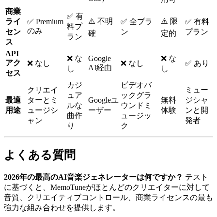
商業
✅ 有
⚠️ 不明
⚠️ 限
ライ
✅ Premium
✅ 全プラ
✅ 有料
料プ
のみ
セン
ン
プラン
確
定的
ラン
ス
API
❌ な
Google
❌ な
アク
❌ なし
❌ なし
✅ あり
AI経由
し
し
セス
カジ
ビデオバ
クリエイ
ミュー
ュア
ックグラ
最適
ターとミ
Googleユ
無料
ジシャ
ルな
ウンドミ
用途
ュージシ
ーザー
体験
ンと開
曲作
ュージッ
ャン
発者
り
ク
よくある質問
2026年の最高のAI音楽ジェネレーターは何ですか？
テスト
に基づくと、MemoTuneがほとんどのクリエイターに対して
音質、クリエイティブコントロール、商業ライセンスの最も
強力な組み合わせを提供します。