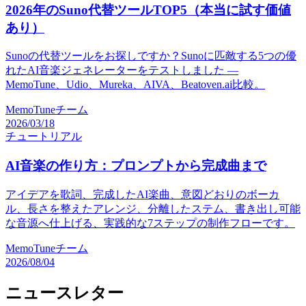
2026年のSuno代替ツールTOP5（本当に試す価値
あり）
Sunoの代替ツールをお探しですか？Sunoに匹敵する5つの優
れたAI音楽ジェネレーターをテストしました —
MemoTune、Udio、Mureka、AIVA、Beatoven.ai比較。
MemoTuneチーム
2026/03/18
チュートリアル
AI音楽の作り方：プロンプトから完成曲まで
アイデアを歌詞、完成したAI楽曲、意図どおりのボーカ
ル、長さを整えたアレンジ、分離したステム、書き出し可能
な音源へ仕上げる、実践的な7ステップの制作フローです。
MemoTuneチーム
2026/08/04
ニュースレター