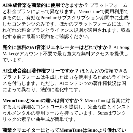
AI生成音楽を商業的に使用できますか？
プラットフォーム
と料金プランによって異なります。MemoTuneで商用利用で
きるのは、有効なPremiumサブスクリプション期間中に生成
したコンテンツのみです。ほかのプラットフォームには、そ
れぞれの料金プランとライセンス規則が適用されます。収益
化する前に最新の規約をご確認ください。
完全に無料のAI音楽ジェネレーターはどれですか？
AI Song
Makerがアカウント不要で最も寛大な無料アクセスを提供し
ています。
AI生成音楽は著作権フリーですか？
ほとんどの信頼できる
プラットフォームは生成した出力を使用するためのライセン
スを付与します。ただし、AIコンテンツの著作権状況は国
によって異なり、法的に進化中です。
MemoTuneとSunoの違いは何ですか？
MemoTuneは音楽に対
するより詳細なコントロールを提供し、完全な曲とインスト
ゥルメンタルの専用ツールを持っています。Sunoはワンク
リックの素早い曲生成が簡単です。
商業クリエイターにとってMemoTuneはSunoより優れてい