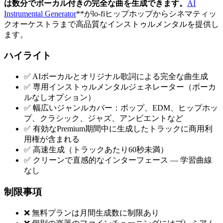
は数分でボーカル付きの完全な曲を生成できます。
AI
Instrumental Generator
**がlo-fiヒップホップからシネマティッ
クオーケストラまで高品質なインストゥルメンタルを提供し
ます。
ハイライト
✅ AIボーカルとオリジナル歌詞による完全な曲生成
✅ 専用インストゥルメンタルジェネレーター（ボーカ
ルなしオプション）
✅ 幅広いジャンルカバー：ポップ、EDM、ヒップホッ
プ、クラシック、ジャズ、アンビエントなど
✅ 有効なPremium期間中に生成したトラックに商用利
用権が含まれる
✅ 高速生成（トラックあたり60秒未満）
✅ クリーンで直感的なインターフェース — 学習曲線
なし
制限事項
❌ 無料プランは月間生成数に制限あり