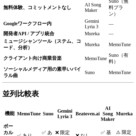
Suno（無
AI Song
無料体験、コミットメントなし
料プラ
Maker
ン）
Gemini
Googleワークフロー内
—
Lyria 3
開発者API / アプリ統合
Mureka
—
ミュージシャンツール（ステム、コ
Mureka
MemoTune
ード、分析）
Suno（有
クライアント向け商業音楽
MemoTune
料）
ソーシャルメディア用の素早いバイ
Suno
MemoTune
ラル曲
並列比較表
AI
Gemini
機能
MemoTune
Suno
Beatoven.ai
Song
Mureka
Lyria 3
Maker
ボー
⚠️ 限定
カル
✅ あ
❌ 限定
✅ 基
✅ あり
❌ なし