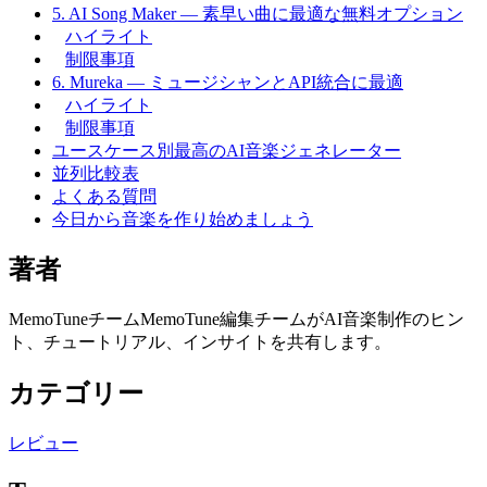
5. AI Song Maker — 素早い曲に最適な無料オプション
ハイライト
制限事項
6. Mureka — ミュージシャンとAPI統合に最適
ハイライト
制限事項
ユースケース別最高のAI音楽ジェネレーター
並列比較表
よくある質問
今日から音楽を作り始めましょう
著者
MemoTuneチーム
MemoTune編集チームがAI音楽制作のヒン
ト、チュートリアル、インサイトを共有します。
カテゴリー
レビュー