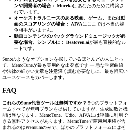
ンや開発者の場合：
Mureka
はあなたのために構築さ
れています。
オーケストラルニーズのある映画、ゲーム、または動
画のスコアリングの場合：
AIVA
にここでは本当の競
争相手がいません。
動画コンテンツのバックグラウンドミュージックが必
要な場合、シンプルに：
Beatoven.ai
が最も直接的なル
ートです。
Sunoのようなオプションを探しているほとんどの人にとっ
て、MemoTuneが最も実用的な出発点です — 急な学習曲線
や法律の細かい文章を注意深く読む必要なしに、最も幅広い
ユースケースをカバーします。
FAQ
これらのSuno代替ツールは無料ですか？
5つのプラットフォ
ームすべてが無料プランを提供していますが、生成回数と機
能は異なります。MemoTune、Udio、AIVAには評価に利用で
きる無料アクセスがあります。MemoTuneで商用利用権が含
まれるのはPremiumのみで、ほかのプラットフォームにはそ