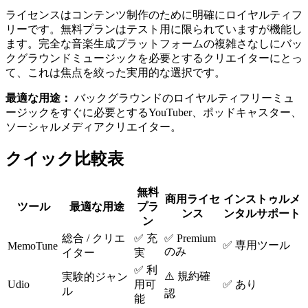
ライセンスはコンテンツ制作のために明確にロイヤルティフ
リーです。無料プランはテスト用に限られていますが機能し
ます。完全な音楽生成プラットフォームの複雑さなしにバッ
クグラウンドミュージックを必要とするクリエイターにとっ
て、これは焦点を絞った実用的な選択です。
最適な用途：
バックグラウンドのロイヤルティフリーミュ
ージックをすぐに必要とするYouTuber、ポッドキャスター、
ソーシャルメディアクリエイター。
クイック比較表
無料
商用ライセ
インストゥルメ
ツール
最適な用途
プラ
ンス
ンタルサポート
ン
総合 / クリエ
✅ 充
✅ Premium
✅ 専用ツール
MemoTune
のみ
イター
実
✅ 利
⚠️ 規約確
実験的ジャン
Udio
用可
✅ あり
ル
認
能