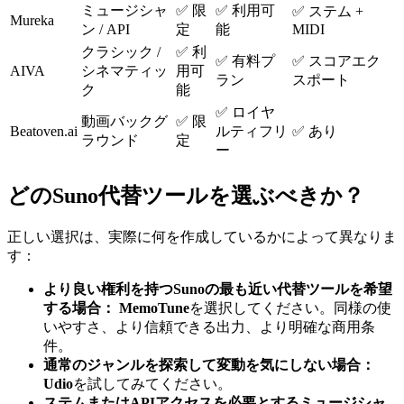
ミュージシャ
✅ 限
✅ 利用可
✅ ステム +
Mureka
ン / API
定
能
MIDI
クラシック /
✅ 利
✅ 有料プ
✅ スコアエク
AIVA
シネマティッ
用可
ラン
スポート
ク
能
✅ ロイヤ
動画バックグ
✅ 限
Beatoven.ai
ルティフリ
✅ あり
ラウンド
定
ー
どのSuno代替ツールを選ぶべきか？
正しい選択は、実際に何を作成しているかによって異なりま
す：
より良い権利を持つSunoの最も近い代替ツールを希望
する場合：
MemoTune
を選択してください。同様の使
いやすさ、より信頼できる出力、より明確な商用条
件。
通常のジャンルを探索して変動を気にしない場合：
Udio
を試してみてください。
ステムまたはAPIアクセスを必要とするミュージシャ