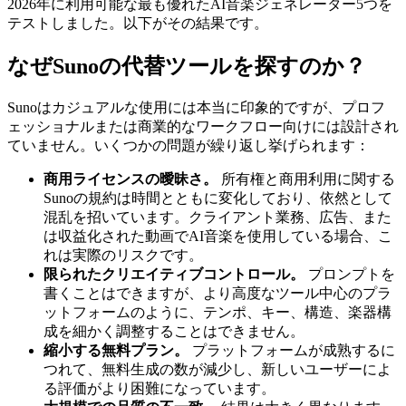
2026年に利用可能な最も優れたAI音楽ジェネレーター5つを
テストしました。以下がその結果です。
なぜSunoの代替ツールを探すのか？
Sunoはカジュアルな使用には本当に印象的ですが、プロフ
ェッショナルまたは商業的なワークフロー向けには設計され
ていません。いくつかの問題が繰り返し挙げられます：
商用ライセンスの曖昧さ。
所有権と商用利用に関する
Sunoの規約は時間とともに変化しており、依然として
混乱を招いています。クライアント業務、広告、また
は収益化された動画でAI音楽を使用している場合、こ
れは実際のリスクです。
限られたクリエイティブコントロール。
プロンプトを
書くことはできますが、より高度なツール中心のプラ
ットフォームのように、テンポ、キー、構造、楽器構
成を細かく調整することはできません。
縮小する無料プラン。
プラットフォームが成熟するに
つれて、無料生成の数が減少し、新しいユーザーによ
る評価がより困難になっています。