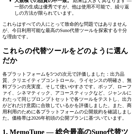
大規模での品質の不一致。
結果は大きく異なります —
一部の生成は優秀ですが、他は使用不可能で、繰り返
しの方法が限られています。
これらはすべての人にとって致命的な問題ではありません
が、今日利用可能な最高のSuno代替ツールを探索する十分
な理由です。
これらの代替ツールをどのように選ん
だか
各プラットフォームを5つの次元で評価しました：出力品
質、クリエイティブコントロール、ライセンスの明確さ、無
料プランの充実度、そして使いやすさです。ポップ、ローフ
ァイ、シネマティック、アコースティックなど、ジャンルに
わたって同じプロンプトセットで各ツールをテストし、出力
がどれだけ意図に合致しているかを評価しました。また、商
用利用のために各プラットフォームの公開規約を確認しまし
た。価格帯は2026年初頭の公開プランに基づいています。
1. MemoTune — 総合最高のSuno代替ツ