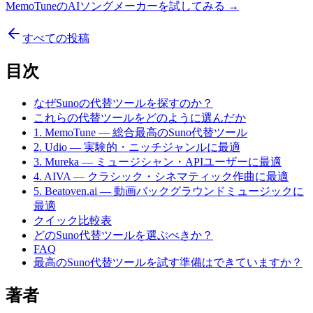
MemoTuneのAIソングメーカーを試してみる →
すべての投稿
目次
なぜSunoの代替ツールを探すのか？
これらの代替ツールをどのように選んだか
1. MemoTune — 総合最高のSuno代替ツール
2. Udio — 実験的・ニッチジャンルに最適
3. Mureka — ミュージシャン・APIユーザーに最適
4. AIVA — クラシック・シネマティック作曲に最適
5. Beatoven.ai — 動画バックグラウンドミュージックに
最適
クイック比較表
どのSuno代替ツールを選ぶべきか？
FAQ
最高のSuno代替ツールを試す準備はできていますか？
著者