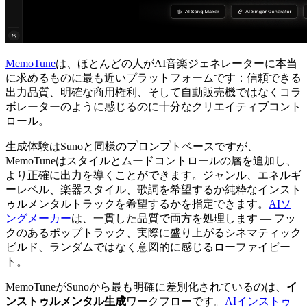
MemoTune
は、ほとんどの人がAI音楽ジェネレーターに本当
に求めるものに最も近いプラットフォームです：信頼できる
出力品質、明確な商用権利、そして自動販売機ではなくコラ
ボレーターのように感じるのに十分なクリエイティブコント
ロール。
生成体験はSunoと同様のプロンプトベースですが、
MemoTuneはスタイルとムードコントロールの層を追加し、
より正確に出力を導くことができます。ジャンル、エネルギ
ーレベル、楽器スタイル、歌詞を希望するか純粋なインスト
ゥルメンタルトラックを希望するかを指定できます。
AIソ
ングメーカー
は、一貫した品質で両方を処理します — フッ
クのあるポップトラック、実際に盛り上がるシネマティック
ビルド、ランダムではなく意図的に感じるローファイビー
ト。
MemoTuneがSunoから最も明確に差別化されているのは、
イ
ンストゥルメンタル生成
ワークフローです。
AIインストゥ