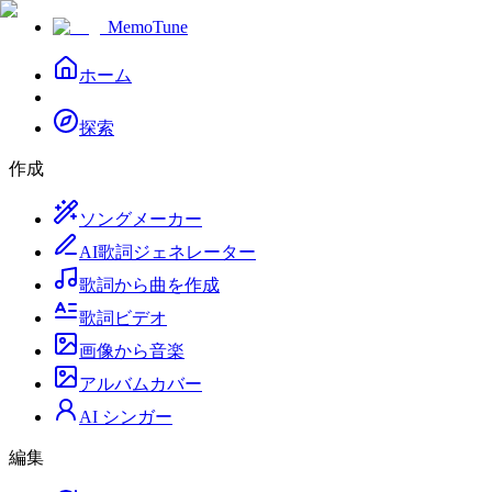
MemoTune
ホーム
探索
作成
ソングメーカー
AI歌詞ジェネレーター
歌詞から曲を作成
歌詞ビデオ
画像から音楽
アルバムカバー
AI シンガー
編集