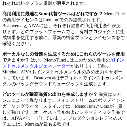
れぞれの料金プラン規則が適用されます。
商用利用に最適なSuno代替ツールはどれですか？
MemoTune
の商用ライセンスはPremiumでのみ提供されます。
Beatoven.aiとAIVAには、それぞれ独自の商用利用条件があ
ります。どのプラットフォームでも、有料プロジェクトに生
成結果を使用する前に、最新の料金プランとライセンスをご
確認ください。
ボーカルなしの音楽を生成するためにこれらのツールを使用
できますか？
はい。MemoTuneにはこのための専用の
AIイン
ストゥルメンタルジェネレーター
があります。Udio、
Mureka、AIVAもインストゥルメンタルのみの出力をサポー
トしています。Beatoven.aiはデフォルトでインストゥルメン
タルのバックグラウンドミュージックを生成します。
どのツールが最高品質の出力を生成しますか？
品質はジャ
ンルによって異なります。メインストリームのポップとシン
ガーソングライタースタイルでは、MemoTuneとUdioが一貫
して強力です。オーケストラルおよびシネマティック作品で
は、AIVAがリードしています。プロダクションレディのス
テムには、Murekaが最も柔軟です。