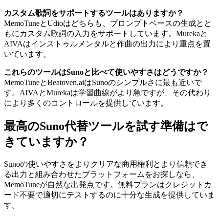
カスタム歌詞をサポートするツールはありますか？
MemoTuneとUdioはどちらも、プロンプトベースの生成とと
もにカスタム歌詞の入力をサポートしています。Murekaと
AIVAはインストゥルメンタルと作曲の出力により重点を置
いています。
これらのツールはSunoと比べて使いやすさはどうですか？
MemoTuneとBeatoven.aiはSunoのシンプルさに最も近いで
す。AIVAとMurekaは学習曲線がより急ですが、その代わり
により多くのコントロールを提供しています。
最高のSuno代替ツールを試す準備はで
きていますか？
Sunoの使いやすさをよりクリアな商用権利とより信頼でき
る出力と組み合わせたプラットフォームをお探しなら、
MemoTuneが自然な出発点です。無料プランはクレジットカ
ード不要で適切にテストするのに十分な生成を提供していま
す。