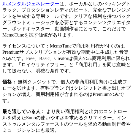
ルメンタルジェネレーター
は、ボーカルなしのバッキングト
ラック、プロダクションレディのビート、完全なアレンジメ
ントを生成する専用ツールです。クリアな権利を持つバック
グラウンドミュージックを必要とするコンテンツクリエイタ
ー、ポッドキャスター、動画制作者にとって、これだけで
MemoTuneを試す価値があります。
ライセンスについて：MemoTuneで商用利用権が付くのは、
Premiumサブスクリプションが有効な期間中に生成した音楽
のみです。Free、Basic、Creatorは個人の非商用利用に限られ
ます。「ロイヤリティフリー」と「商用利用」を同じ意味と
して扱わない、明確な条件です。
価格：
無料クレジットで、個人の非商用利用向けに生成フ
ローを試せます。有料プランではクレジットと書き出しオプ
ションが増え、商用利用権が含まれるのはPremiumのみで
す。
最も適している人：
より良い商用権利と出力のコントロー
ルを備えたSunoの使いやすさを求めるクリエイター。イン
ストゥルメンタルファーストのツールを求める動画制作者や
ミュージシャンにも最適。