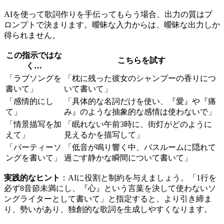
AIを使って歌詞作りを手伝ってもらう場合、出力の質はプ
ロンプトで決まります。曖昧な入力からは、曖昧な出力しか
得られません。
この指示ではな
こちらを試す
く…
「ラブソングを
「枕に残った彼女のシャンプーの香りにつ
書いて」
いて書いて」
「感情的にし
「具体的な名詞だけを使い、『愛』や『痛
て」
み』のような抽象的な感情は使わないで」
「情景描写を加
「眠れない午前3時に、街灯がどのように
えて」
見えるかを描写して」
「パーティーソ
「低音が鳴り響く中、バスルームに隠れて
ングを書いて」
過ごす静かな瞬間について書いて」
実践的なヒント
：AIに役割と制約を与えましょう。「1行を
必ず8音節未満にし、『心』という言葉を決して使わないソ
ングライターとして書いて」と指定すると、より引き締ま
り、勢いがあり、独創的な歌詞を生成しやすくなります。