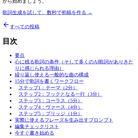
から始めましょう。
歌詞生成を試して、数秒で初稿を作る →
すべての投稿
目次
要点
心に残る歌詞の条件（そして多くのAI歌詞がありきた
りに感じられる理由）
繰り返し使える一般的な曲の構成
15分で歌詞を書くワークフロー
ステップ1：テーマ（2分）
ステップ2：フックとなる一行（3分）
ステップ3：コーラス（5分）
ステップ4：ヴァース（4分）
ステップ5：ブリッジ（1分）
実際に使えるフレーズを生み出すプロンプト
編集チェックリスト
今すぐ書き始める