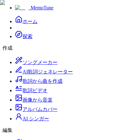
MemoTune
ホーム
探索
作成
ソングメーカー
AI歌詞ジェネレーター
歌詞から曲を作成
歌詞ビデオ
画像から音楽
アルバムカバー
AI シンガー
編集