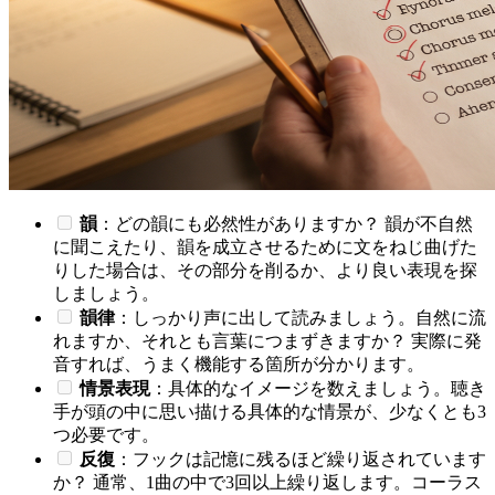
韻
：どの韻にも必然性がありますか？ 韻が不自然
に聞こえたり、韻を成立させるために文をねじ曲げた
りした場合は、その部分を削るか、より良い表現を探
しましょう。
韻律
：しっかり声に出して読みましょう。自然に流
れますか、それとも言葉につまずきますか？ 実際に発
音すれば、うまく機能する箇所が分かります。
情景表現
：具体的なイメージを数えましょう。聴き
手が頭の中に思い描ける具体的な情景が、少なくとも3
つ必要です。
反復
：フックは記憶に残るほど繰り返されています
か？ 通常、1曲の中で3回以上繰り返します。コーラス