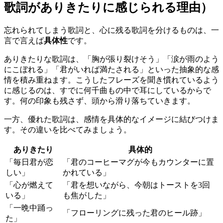
歌詞がありきたりに感じられる理由）
忘れられてしまう歌詞と、心に残る歌詞を分けるものは、一
言で言えば
具体性
です。
ありきたりな歌詞は、「胸が張り裂けそう」「涙が雨のよう
にこぼれる」「君がいれば満たされる」といった抽象的な感
情を積み重ねます。こうしたフレーズを聞き慣れているよう
に感じるのは、すでに何千曲もの中で耳にしているからで
す。何の印象も残さず、頭から滑り落ちていきます。
一方、優れた歌詞は、感情を具体的なイメージに結びつけま
す。その違いを比べてみましょう。
ありきたり
具体的
「毎日君が恋
「君のコーヒーマグが今もカウンターに置
しい」
かれている」
「心が燃えて
「君を想いながら、今朝はトーストを3回
いる」
も焦がした」
「一晩中踊っ
「フローリングに残った君のヒール跡」
た」