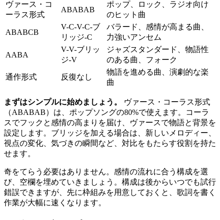
ヴァース・コ
ポップ、ロック、ラジオ向け
ABABAB
ーラス形式
のヒット曲
V-C-V-C-ブ
バラード、感情が高まる曲、
ABABCB
リッジ-C
力強いアンセム
V-V-ブリッ
ジャズスタンダード、物語性
AABA
ジ-V
のある曲、フォーク
物語を進める曲、演劇的な楽
通作形式
反復なし
曲
まずはシンプルに始めましょう。
ヴァース・コーラス形式
（ABABAB）は、ポップソングの80%で使えます。コーラ
スでフックと感情の高まりを届け、ヴァースで物語と背景を
設定します。ブリッジを加える場合は、新しいメロディー、
視点の変化、気づきの瞬間など、対比をもたらす役割を持た
せます。
奇をてらう必要はありません。感情の流れに合う構成を選
び、空欄を埋めていきましょう。構成は後からいつでも試行
錯誤できますが、先に枠組みを用意しておくと、歌詞を書く
作業が大幅に速くなります。