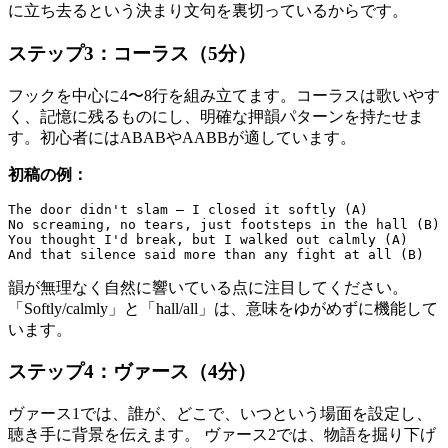
に立ち去るという決まり文句を裏切っているからです。
ステップ3：コーラス（5分）
フックを中心に4〜8行を組み立てます。コーラスは歌いやす
く、記憶に残るものにし、明確な押韻パターンを持たせま
す。初心者にはABABやAABBが適しています。
初稿の例：
The door didn't slam — I closed it softly (A)

No screaming, no tears, just footsteps in the hall (B)

You thought I'd break, but I walked out calmly (A)

韻が無理なく自然に響いている点に注目してください。
「Softly/calmly」と「hall/all」は、意味をゆがめずに機能して
います。
ステップ4：ヴァース（4分）
ヴァース1では、誰が、どこで、いつという場面を設定し、
聴き手に背景を伝えます。 ヴァース2では、物語を掘り下げ