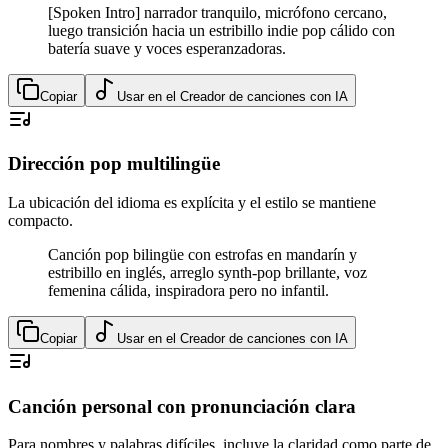
[Spoken Intro] narrador tranquilo, micrófono cercano,
luego transición hacia un estribillo indie pop cálido con
batería suave y voces esperanzadoras.
Copiar
Usar en el Creador de canciones con IA
Dirección pop multilingüe
La ubicación del idioma es explícita y el estilo se mantiene
compacto.
Canción pop bilingüe con estrofas en mandarín y
estribillo en inglés, arreglo synth-pop brillante, voz
femenina cálida, inspiradora pero no infantil.
Copiar
Usar en el Creador de canciones con IA
Canción personal con pronunciación clara
Para nombres y palabras difíciles, incluye la claridad como parte de