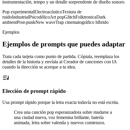
instrumentación, tempo y un detalle sorprendente de diseño sonoro.
Pop experimental
Electroacústico
Textura de
ruido
Industrial
Psicodélico
Art pop
Glitch
Folktronica
Dark
ambient
Post-punk
New wave
Trap cinematográfico híbrido
Ejemplos
Ejemplos de prompts que puedes adaptar
Trata cada tarjeta como punto de partida. Cópiala, reemplaza los
detalles de la historia y envíala al Creador de canciones con IA
cuando la dirección se acerque a tu idea.
Elección de prompt rápido
Usa prompt rápido porque la letra exacta todavía no está escrita.
Crea una canción pop esperanzadora sobre mudarse a
una ciudad nueva, voz femenina brillante, batería
animada, letra sobre valentía y nuevos comienzos.