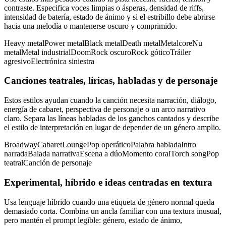
contraste. Especifica voces limpias o ásperas, densidad de riffs,
intensidad de batería, estado de ánimo y si el estribillo debe abrirse
hacia una melodía o mantenerse oscuro y comprimido.
Heavy metal
Power metal
Black metal
Death metal
Metalcore
Nu
metal
Metal industrial
Doom
Rock oscuro
Rock gótico
Tráiler
agresivo
Electrónica siniestra
Canciones teatrales, líricas, habladas y de personaje
Estos estilos ayudan cuando la canción necesita narración, diálogo,
energía de cabaret, perspectiva de personaje o un arco narrativo
claro. Separa las líneas habladas de los ganchos cantados y describe
el estilo de interpretación en lugar de depender de un género amplio.
Broadway
Cabaret
Lounge
Pop operático
Palabra hablada
Intro
narrada
Balada narrativa
Escena a dúo
Momento coral
Torch song
Pop
teatral
Canción de personaje
Experimental, híbrido e ideas centradas en textura
Usa lenguaje híbrido cuando una etiqueta de género normal queda
demasiado corta. Combina un ancla familiar con una textura inusual,
pero mantén el prompt legible: género, estado de ánimo,