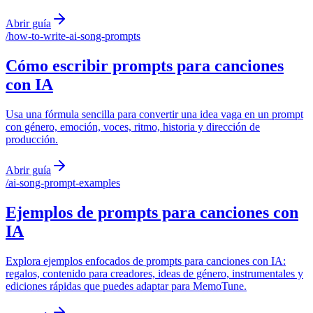
Abrir guía
/
how-to-write-ai-song-prompts
Cómo escribir prompts para canciones
con IA
Usa una fórmula sencilla para convertir una idea vaga en un prompt
con género, emoción, voces, ritmo, historia y dirección de
producción.
Abrir guía
/
ai-song-prompt-examples
Ejemplos de prompts para canciones con
IA
Explora ejemplos enfocados de prompts para canciones con IA:
regalos, contenido para creadores, ideas de género, instrumentales y
ediciones rápidas que puedes adaptar para MemoTune.