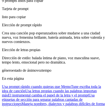
9 prompts listos para copiar
Tarjeta de prompt
listo para copiar
Elección de prompt rápido
Crea una canción pop esperanzadora sobre mudarse a una ciudad
nueva, voz femenina brillante, batería animada, letra sobre valentía y
nuevos comienzos.
Elección de letras propias
Dirección de estilo: balada íntima de piano, voz masculina suave,
tempo lento, emocional pero no dramática.
género
estado de ánimo
voz
tempo
En esta página
Usa prompt rápido cuando quieras que MemoTune escriba toda la
idea de canción
Usa letras propias cuando las palabras importan
más
El instrumental cambia el papel de la letra y el prompt
Usa
etiquetas de sección para separar palabras cantadas de
instrucciones
Maneja nombres, dialectos y palabras difíciles de forma