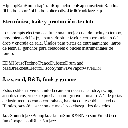
Hip hop
Rap
Boom bap
Trap
Rap melódico
Rap consciente
Rap lo-
fi
Hip hop sureño
Hip hop alternativo
Drill
Crunk
Jazz rap
Electrónica, baile y producción de club
Los prompts electrónicos funcionan mejor cuando incluyen tempo,
movimiento del bajo, textura de sintetizador, comportamiento del
drop y energía de sala. Úsalos para pistas de entrenamiento, intros
de festival, ganchos para creadores o bucles instrumentales de
fondo.
EDM
House
Techno
Trance
Dubstep
Drum and
bass
Breakbeat
Electro
Disco
Synthwave
Vaporwave
IDM
Jazz, soul, R&B, funk y groove
Estos estilos sirven cuando la canción necesita calidez, swing,
acordes ricos, voces expresivas o un groove humano. Añade pistas
de instrumentos como contrabajo, batería con escobillas, teclas
Rhodes, saxofón, sección de metales o chasquidos de dedos.
Jazz
Smooth jazz
Bebop
Jazz latino
Soul
R&B
Neo soul
Funk
Disco
funk
Gospel soul
Blues
Nu jazz