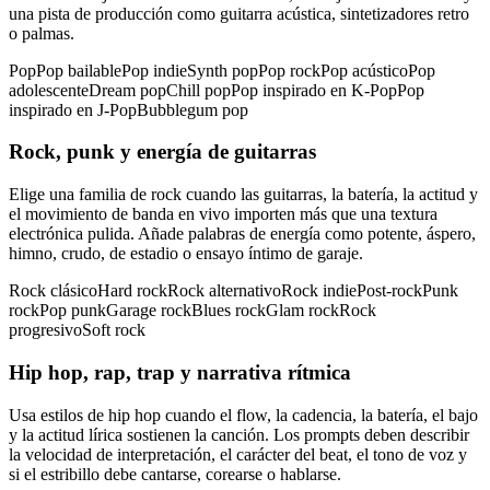
una pista de producción como guitarra acústica, sintetizadores retro
o palmas.
Pop
Pop bailable
Pop indie
Synth pop
Pop rock
Pop acústico
Pop
adolescente
Dream pop
Chill pop
Pop inspirado en K-Pop
Pop
inspirado en J-Pop
Bubblegum pop
Rock, punk y energía de guitarras
Elige una familia de rock cuando las guitarras, la batería, la actitud y
el movimiento de banda en vivo importen más que una textura
electrónica pulida. Añade palabras de energía como potente, áspero,
himno, crudo, de estadio o ensayo íntimo de garaje.
Rock clásico
Hard rock
Rock alternativo
Rock indie
Post-rock
Punk
rock
Pop punk
Garage rock
Blues rock
Glam rock
Rock
progresivo
Soft rock
Hip hop, rap, trap y narrativa rítmica
Usa estilos de hip hop cuando el flow, la cadencia, la batería, el bajo
y la actitud lírica sostienen la canción. Los prompts deben describir
la velocidad de interpretación, el carácter del beat, el tono de voz y
si el estribillo debe cantarse, corearse o hablarse.