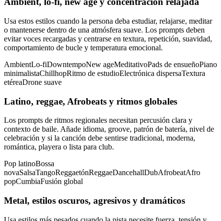
Ambient, lo-fi, new age y concentración relajada
Usa estos estilos cuando la persona deba estudiar, relajarse, meditar
o mantenerse dentro de una atmósfera suave. Los prompts deben
evitar voces recargadas y centrarse en textura, repetición, suavidad,
comportamiento de bucle y temperatura emocional.
Ambient
Lo-fi
Downtempo
New age
Meditativo
Pads de ensueño
Piano
minimalista
Chillhop
Ritmo de estudio
Electrónica dispersa
Textura
etérea
Drone suave
Latino, reggae, Afrobeats y ritmos globales
Los prompts de ritmos regionales necesitan percusión clara y
contexto de baile. Añade idioma, groove, patrón de batería, nivel de
celebración y si la canción debe sentirse tradicional, moderna,
romántica, playera o lista para club.
Pop latino
Bossa
nova
Salsa
Tango
Reggaetón
Reggae
Dancehall
Dub
Afrobeat
Afro
pop
Cumbia
Fusión global
Metal, estilos oscuros, agresivos y dramáticos
Usa estilos más pesados cuando la pista necesite fuerza, tensión y