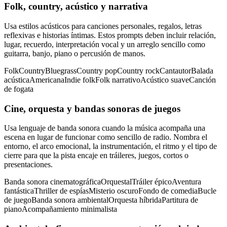
Folk, country, acústico y narrativa
Usa estilos acústicos para canciones personales, regalos, letras
reflexivas e historias íntimas. Estos prompts deben incluir relación,
lugar, recuerdo, interpretación vocal y un arreglo sencillo como
guitarra, banjo, piano o percusión de manos.
Folk
Country
Bluegrass
Country pop
Country rock
Cantautor
Balada
acústica
Americana
Indie folk
Folk narrativo
Acústico suave
Canción
de fogata
Cine, orquesta y bandas sonoras de juegos
Usa lenguaje de banda sonora cuando la música acompaña una
escena en lugar de funcionar como sencillo de radio. Nombra el
entorno, el arco emocional, la instrumentación, el ritmo y el tipo de
cierre para que la pista encaje en tráileres, juegos, cortos o
presentaciones.
Banda sonora cinematográfica
Orquestal
Tráiler épico
Aventura
fantástica
Thriller de espías
Misterio oscuro
Fondo de comedia
Bucle
de juego
Banda sonora ambiental
Orquesta híbrida
Partitura de
piano
Acompañamiento minimalista