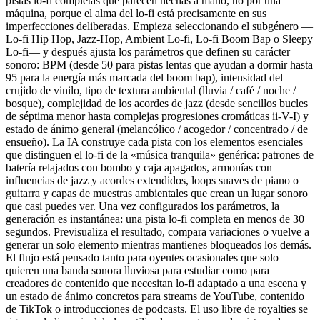
pistas lo-fi completas que parecen hechas a mano, no por una
máquina, porque el alma del lo-fi está precisamente en sus
imperfecciones deliberadas. Empieza seleccionando el subgénero —
Lo-fi Hip Hop, Jazz-Hop, Ambient Lo-fi, Lo-fi Boom Bap o Sleepy
Lo-fi— y después ajusta los parámetros que definen su carácter
sonoro: BPM (desde 50 para pistas lentas que ayudan a dormir hasta
95 para la energía más marcada del boom bap), intensidad del
crujido de vinilo, tipo de textura ambiental (lluvia / café / noche /
bosque), complejidad de los acordes de jazz (desde sencillos bucles
de séptima menor hasta complejas progresiones cromáticas ii-V-I) y
estado de ánimo general (melancólico / acogedor / concentrado / de
ensueño). La IA construye cada pista con los elementos esenciales
que distinguen el lo-fi de la «música tranquila» genérica: patrones de
batería relajados con bombo y caja apagados, armonías con
influencias de jazz y acordes extendidos, loops suaves de piano o
guitarra y capas de muestras ambientales que crean un lugar sonoro
que casi puedes ver. Una vez configurados los parámetros, la
generación es instantánea: una pista lo-fi completa en menos de 30
segundos. Previsualiza el resultado, compara variaciones o vuelve a
generar un solo elemento mientras mantienes bloqueados los demás.
El flujo está pensado tanto para oyentes ocasionales que solo
quieren una banda sonora lluviosa para estudiar como para
creadores de contenido que necesitan lo-fi adaptado a una escena y
un estado de ánimo concretos para streams de YouTube, contenido
de TikTok o introducciones de podcasts. El uso libre de royalties se