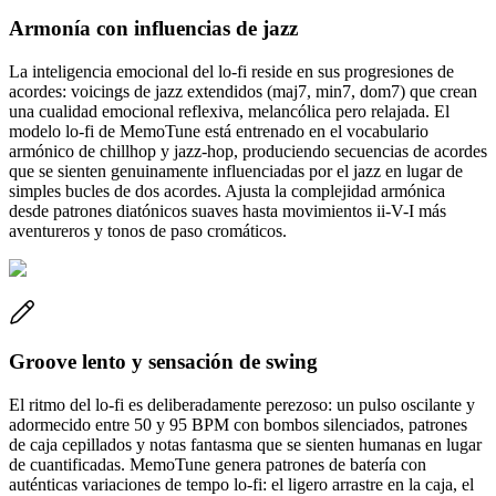
Armonía con influencias de jazz
La inteligencia emocional del lo-fi reside en sus progresiones de
acordes: voicings de jazz extendidos (maj7, min7, dom7) que crean
una cualidad emocional reflexiva, melancólica pero relajada. El
modelo lo-fi de MemoTune está entrenado en el vocabulario
armónico de chillhop y jazz-hop, produciendo secuencias de acordes
que se sienten genuinamente influenciadas por el jazz en lugar de
simples bucles de dos acordes. Ajusta la complejidad armónica
desde patrones diatónicos suaves hasta movimientos ii-V-I más
aventureros y tonos de paso cromáticos.
Groove lento y sensación de swing
El ritmo del lo-fi es deliberadamente perezoso: un pulso oscilante y
adormecido entre 50 y 95 BPM con bombos silenciados, patrones
de caja cepillados y notas fantasma que se sienten humanas en lugar
de cuantificadas. MemoTune genera patrones de batería con
auténticas variaciones de tempo lo-fi: el ligero arrastre en la caja, el