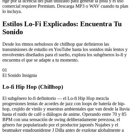
rige por la licencia del plan utilizado para generar la pista y el uso
comercial requiere Premium. Descarga MP3 o WAV cuando tu plan
lo incluya.
Estilos Lo-Fi Explicados: Encuentra Tu
Sonido
Desde los ritmos nebulosos de chillhop que definieron las
transmisiones de estudio en YouTube hasta los sonidos más lentos y
envolventes diseñados para el sueño, explora los subgéneros lo-fi y
encuentra el que se adapte a tu momento.
01
El Sonido Insignia
Lo-fi Hip Hop (Chillhop)
El subgénero lo-fi definitorio — el Lo-fi Hip Hop mezcla
progresiones lentas de acordes de jazz con loops de batería de hip-
hop, crujido de vinilo y muestras ambientales que van desde la lluvia
hasta el ruido de café o diálogos de anime. Operando entre 70 y 85
BPM con una sensación de swing deliberadamente perezosa, el
género fue popularizado por el productor japonés Nujabes y el
beatmaker estadounidense J Dilla antes de explotar globalmente a