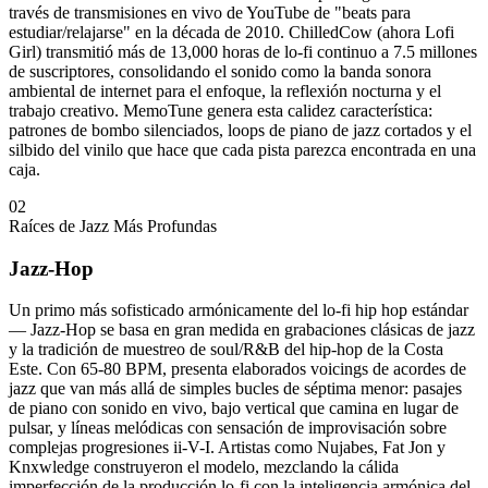
través de transmisiones en vivo de YouTube de "beats para
estudiar/relajarse" en la década de 2010. ChilledCow (ahora Lofi
Girl) transmitió más de 13,000 horas de lo-fi continuo a 7.5 millones
de suscriptores, consolidando el sonido como la banda sonora
ambiental de internet para el enfoque, la reflexión nocturna y el
trabajo creativo. MemoTune genera esta calidez característica:
patrones de bombo silenciados, loops de piano de jazz cortados y el
silbido del vinilo que hace que cada pista parezca encontrada en una
caja.
02
Raíces de Jazz Más Profundas
Jazz-Hop
Un primo más sofisticado armónicamente del lo-fi hip hop estándar
— Jazz-Hop se basa en gran medida en grabaciones clásicas de jazz
y la tradición de muestreo de soul/R&B del hip-hop de la Costa
Este. Con 65-80 BPM, presenta elaborados voicings de acordes de
jazz que van más allá de simples bucles de séptima menor: pasajes
de piano con sonido en vivo, bajo vertical que camina en lugar de
pulsar, y líneas melódicas con sensación de improvisación sobre
complejas progresiones ii-V-I. Artistas como Nujabes, Fat Jon y
Knxwledge construyeron el modelo, mezclando la cálida
imperfección de la producción lo-fi con la inteligencia armónica del