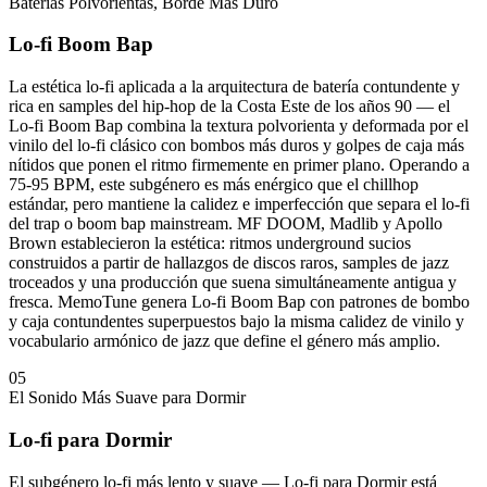
Baterías Polvorientas, Borde Más Duro
Lo-fi Boom Bap
La estética lo-fi aplicada a la arquitectura de batería contundente y
rica en samples del hip-hop de la Costa Este de los años 90 — el
Lo-fi Boom Bap combina la textura polvorienta y deformada por el
vinilo del lo-fi clásico con bombos más duros y golpes de caja más
nítidos que ponen el ritmo firmemente en primer plano. Operando a
75-95 BPM, este subgénero es más enérgico que el chillhop
estándar, pero mantiene la calidez e imperfección que separa el lo-fi
del trap o boom bap mainstream. MF DOOM, Madlib y Apollo
Brown establecieron la estética: ritmos underground sucios
construidos a partir de hallazgos de discos raros, samples de jazz
troceados y una producción que suena simultáneamente antigua y
fresca. MemoTune genera Lo-fi Boom Bap con patrones de bombo
y caja contundentes superpuestos bajo la misma calidez de vinilo y
vocabulario armónico de jazz que define el género más amplio.
05
El Sonido Más Suave para Dormir
Lo-fi para Dormir
El subgénero lo-fi más lento y suave — Lo-fi para Dormir está