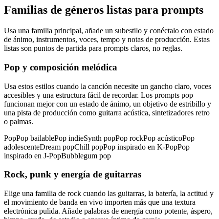
Familias de géneros listas para prompts
Usa una familia principal, añade un subestilo y conéctalo con estado
de ánimo, instrumentos, voces, tempo y notas de producción. Estas
listas son puntos de partida para prompts claros, no reglas.
Pop y composición melódica
Usa estos estilos cuando la canción necesite un gancho claro, voces
accesibles y una estructura fácil de recordar. Los prompts pop
funcionan mejor con un estado de ánimo, un objetivo de estribillo y
una pista de producción como guitarra acústica, sintetizadores retro
o palmas.
Pop
Pop bailable
Pop indie
Synth pop
Pop rock
Pop acústico
Pop
adolescente
Dream pop
Chill pop
Pop inspirado en K-Pop
Pop
inspirado en J-Pop
Bubblegum pop
Rock, punk y energía de guitarras
Elige una familia de rock cuando las guitarras, la batería, la actitud y
el movimiento de banda en vivo importen más que una textura
electrónica pulida. Añade palabras de energía como potente, áspero,