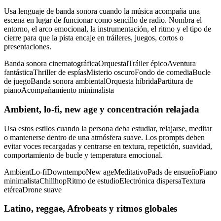
Usa lenguaje de banda sonora cuando la música acompaña una
escena en lugar de funcionar como sencillo de radio. Nombra el
entorno, el arco emocional, la instrumentación, el ritmo y el tipo de
cierre para que la pista encaje en tráileres, juegos, cortos o
presentaciones.
Banda sonora cinematográfica
Orquestal
Tráiler épico
Aventura
fantástica
Thriller de espías
Misterio oscuro
Fondo de comedia
Bucle
de juego
Banda sonora ambiental
Orquesta híbrida
Partitura de
piano
Acompañamiento minimalista
Ambient, lo-fi, new age y concentración relajada
Usa estos estilos cuando la persona deba estudiar, relajarse, meditar
o mantenerse dentro de una atmósfera suave. Los prompts deben
evitar voces recargadas y centrarse en textura, repetición, suavidad,
comportamiento de bucle y temperatura emocional.
Ambient
Lo-fi
Downtempo
New age
Meditativo
Pads de ensueño
Piano
minimalista
Chillhop
Ritmo de estudio
Electrónica dispersa
Textura
etérea
Drone suave
Latino, reggae, Afrobeats y ritmos globales