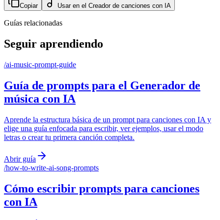
Copiar
Usar en el Creador de canciones con IA
Guías relacionadas
Seguir aprendiendo
/
ai-music-prompt-guide
Guía de prompts para el Generador de
música con IA
Aprende la estructura básica de un prompt para canciones con IA y
elige una guía enfocada para escribir, ver ejemplos, usar el modo
letras o crear tu primera canción completa.
Abrir guía
/
how-to-write-ai-song-prompts
Cómo escribir prompts para canciones
con IA