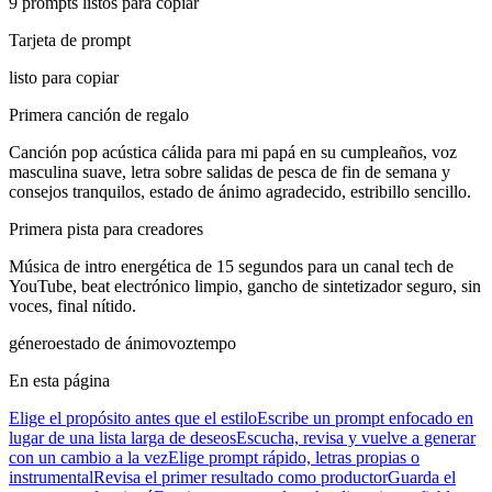
9 prompts listos para copiar
Tarjeta de prompt
listo para copiar
Primera canción de regalo
Canción pop acústica cálida para mi papá en su cumpleaños, voz
masculina suave, letra sobre salidas de pesca de fin de semana y
consejos tranquilos, estado de ánimo agradecido, estribillo sencillo.
Primera pista para creadores
Música de intro energética de 15 segundos para un canal tech de
YouTube, beat electrónico limpio, gancho de sintetizador seguro, sin
voces, final nítido.
género
estado de ánimo
voz
tempo
En esta página
Elige el propósito antes que el estilo
Escribe un prompt enfocado en
lugar de una lista larga de deseos
Escucha, revisa y vuelve a generar
con un cambio a la vez
Elige prompt rápido, letras propias o
instrumental
Revisa el primer resultado como productor
Guarda el