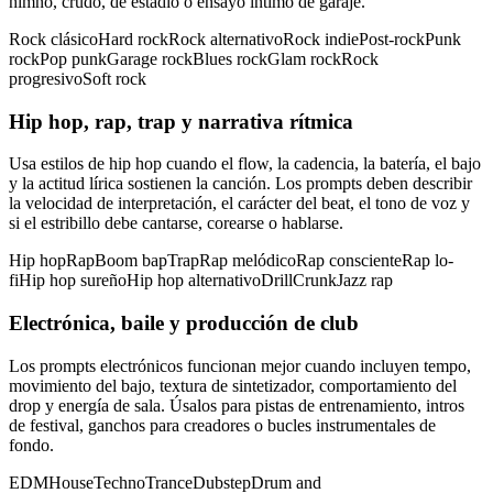
himno, crudo, de estadio o ensayo íntimo de garaje.
Rock clásico
Hard rock
Rock alternativo
Rock indie
Post-rock
Punk
rock
Pop punk
Garage rock
Blues rock
Glam rock
Rock
progresivo
Soft rock
Hip hop, rap, trap y narrativa rítmica
Usa estilos de hip hop cuando el flow, la cadencia, la batería, el bajo
y la actitud lírica sostienen la canción. Los prompts deben describir
la velocidad de interpretación, el carácter del beat, el tono de voz y
si el estribillo debe cantarse, corearse o hablarse.
Hip hop
Rap
Boom bap
Trap
Rap melódico
Rap consciente
Rap lo-
fi
Hip hop sureño
Hip hop alternativo
Drill
Crunk
Jazz rap
Electrónica, baile y producción de club
Los prompts electrónicos funcionan mejor cuando incluyen tempo,
movimiento del bajo, textura de sintetizador, comportamiento del
drop y energía de sala. Úsalos para pistas de entrenamiento, intros
de festival, ganchos para creadores o bucles instrumentales de
fondo.
EDM
House
Techno
Trance
Dubstep
Drum and