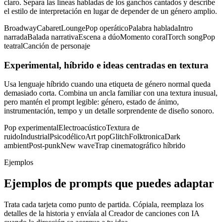
claro. Separa las líneas habladas de los ganchos cantados y describe
el estilo de interpretación en lugar de depender de un género amplio.
Broadway
Cabaret
Lounge
Pop operático
Palabra hablada
Intro
narrada
Balada narrativa
Escena a dúo
Momento coral
Torch song
Pop
teatral
Canción de personaje
Experimental, híbrido e ideas centradas en textura
Usa lenguaje híbrido cuando una etiqueta de género normal queda
demasiado corta. Combina un ancla familiar con una textura inusual,
pero mantén el prompt legible: género, estado de ánimo,
instrumentación, tempo y un detalle sorprendente de diseño sonoro.
Pop experimental
Electroacústico
Textura de
ruido
Industrial
Psicodélico
Art pop
Glitch
Folktronica
Dark
ambient
Post-punk
New wave
Trap cinematográfico híbrido
Ejemplos
Ejemplos de prompts que puedes adaptar
Trata cada tarjeta como punto de partida. Cópiala, reemplaza los
detalles de la historia y envíala al Creador de canciones con IA