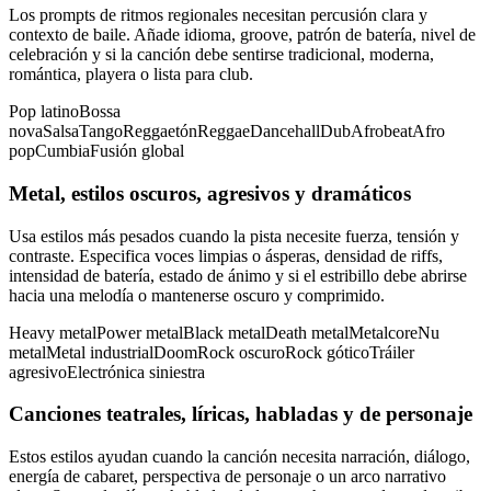
Los prompts de ritmos regionales necesitan percusión clara y
contexto de baile. Añade idioma, groove, patrón de batería, nivel de
celebración y si la canción debe sentirse tradicional, moderna,
romántica, playera o lista para club.
Pop latino
Bossa
nova
Salsa
Tango
Reggaetón
Reggae
Dancehall
Dub
Afrobeat
Afro
pop
Cumbia
Fusión global
Metal, estilos oscuros, agresivos y dramáticos
Usa estilos más pesados cuando la pista necesite fuerza, tensión y
contraste. Especifica voces limpias o ásperas, densidad de riffs,
intensidad de batería, estado de ánimo y si el estribillo debe abrirse
hacia una melodía o mantenerse oscuro y comprimido.
Heavy metal
Power metal
Black metal
Death metal
Metalcore
Nu
metal
Metal industrial
Doom
Rock oscuro
Rock gótico
Tráiler
agresivo
Electrónica siniestra
Canciones teatrales, líricas, habladas y de personaje
Estos estilos ayudan cuando la canción necesita narración, diálogo,
energía de cabaret, perspectiva de personaje o un arco narrativo