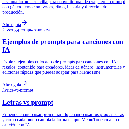
Usa una fórmula sencilla para convertir una idea vaga en un prompt
con género, emoción, voces, ritmo, historia y dirección de
producción.
Abrir guía
/
ai-song-prompt-examples
Ejemplos de prompts para canciones con
IA
Explora ejemplos enfocados de prompts para canciones con IA:
regalos, contenido para creadores, ideas de género, instrumentales y
ediciones rápidas que puedes adaptar para MemoTune.
Abrir guía
/
lyrics-vs-prompt
Letras vs prompt
Entiende cuándo usar prompt rápido, cuándo usar tus propias letras
y cómo cada modo cambia la forma en que MemoTune crea una
canción con IA.