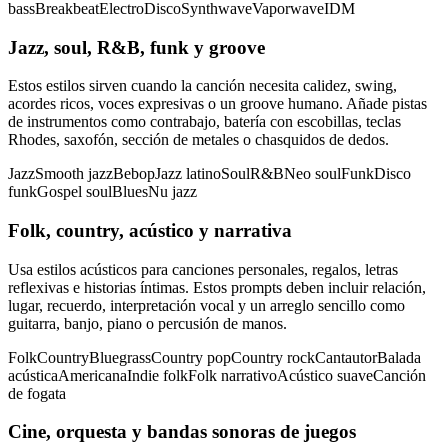
bass
Breakbeat
Electro
Disco
Synthwave
Vaporwave
IDM
Jazz, soul, R&B, funk y groove
Estos estilos sirven cuando la canción necesita calidez, swing,
acordes ricos, voces expresivas o un groove humano. Añade pistas
de instrumentos como contrabajo, batería con escobillas, teclas
Rhodes, saxofón, sección de metales o chasquidos de dedos.
Jazz
Smooth jazz
Bebop
Jazz latino
Soul
R&B
Neo soul
Funk
Disco
funk
Gospel soul
Blues
Nu jazz
Folk, country, acústico y narrativa
Usa estilos acústicos para canciones personales, regalos, letras
reflexivas e historias íntimas. Estos prompts deben incluir relación,
lugar, recuerdo, interpretación vocal y un arreglo sencillo como
guitarra, banjo, piano o percusión de manos.
Folk
Country
Bluegrass
Country pop
Country rock
Cantautor
Balada
acústica
Americana
Indie folk
Folk narrativo
Acústico suave
Canción
de fogata
Cine, orquesta y bandas sonoras de juegos