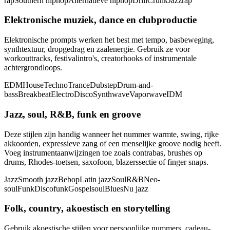
rap
Southern hiphop
Alternatieve hiphop
Drill
Crunk
Jazzrap
Elektronische muziek, dance en clubproductie
Elektronische prompts werken het best met tempo, basbeweging,
synthtextuur, dropgedrag en zaalenergie. Gebruik ze voor
workouttracks, festivalintro's, creatorhooks of instrumentale
achtergrondloops.
EDM
House
Techno
Trance
Dubstep
Drum-and-
bass
Breakbeat
Electro
Disco
Synthwave
Vaporwave
IDM
Jazz, soul, R&B, funk en groove
Deze stijlen zijn handig wanneer het nummer warmte, swing, rijke
akkoorden, expressieve zang of een menselijke groove nodig heeft.
Voeg instrumentaanwijzingen toe zoals contrabas, brushes op
drums, Rhodes-toetsen, saxofoon, blazerssectie of finger snaps.
Jazz
Smooth jazz
Bebop
Latin jazz
Soul
R&B
Neo-
soul
Funk
Discofunk
Gospelsoul
Blues
Nu jazz
Folk, country, akoestisch en storytelling
Gebruik akoestische stijlen voor persoonlijke nummers, cadeau-