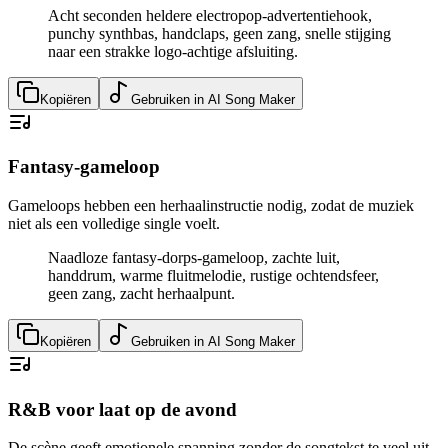
Acht seconden heldere electropop-advertentiehook,
punchy synthbas, handclaps, geen zang, snelle stijging
naar een strakke logo-achtige afsluiting.
Kopiëren
Gebruiken in AI Song Maker
Fantasy-gameloop
Gameloops hebben een herhaalinstructie nodig, zodat de muziek
niet als een volledige single voelt.
Naadloze fantasy-dorps-gameloop, zachte luit,
handdrum, warme fluitmelodie, rustige ochtendsfeer,
geen zang, zacht herhaalpunt.
Kopiëren
Gebruiken in AI Song Maker
R&B voor laat op de avond
De scène geeft emotionele spanning zonder de songtekst te veel uit