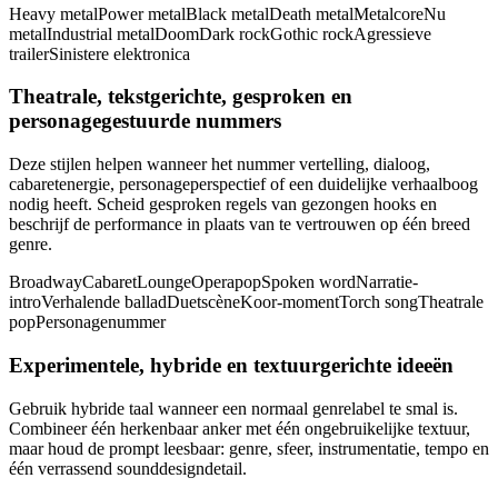
Heavy metal
Power metal
Black metal
Death metal
Metalcore
Nu
metal
Industrial metal
Doom
Dark rock
Gothic rock
Agressieve
trailer
Sinistere elektronica
Theatrale, tekstgerichte, gesproken en
personagegestuurde nummers
Deze stijlen helpen wanneer het nummer vertelling, dialoog,
cabaretenergie, personageperspectief of een duidelijke verhaalboog
nodig heeft. Scheid gesproken regels van gezongen hooks en
beschrijf de performance in plaats van te vertrouwen op één breed
genre.
Broadway
Cabaret
Lounge
Operapop
Spoken word
Narratie-
intro
Verhalende ballad
Duetscène
Koor-moment
Torch song
Theatrale
pop
Personagenummer
Experimentele, hybride en textuurgerichte ideeën
Gebruik hybride taal wanneer een normaal genrelabel te smal is.
Combineer één herkenbaar anker met één ongebruikelijke textuur,
maar houd de prompt leesbaar: genre, sfeer, instrumentatie, tempo en
één verrassend sounddesigndetail.