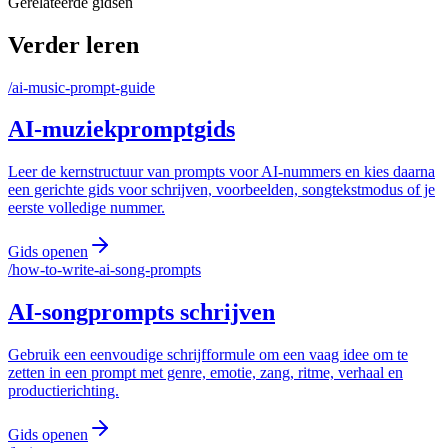
Gerelateerde gidsen
Verder leren
/
ai-music-prompt-guide
AI-muziekpromptgids
Leer de kernstructuur van prompts voor AI-nummers en kies daarna
een gerichte gids voor schrijven, voorbeelden, songtekstmodus of je
eerste volledige nummer.
Gids openen
/
how-to-write-ai-song-prompts
AI-songprompts schrijven
Gebruik een eenvoudige schrijfformule om een vaag idee om te
zetten in een prompt met genre, emotie, zang, ritme, verhaal en
productierichting.
Gids openen