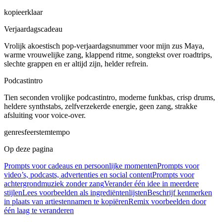
kopieerklaar
Verjaardagscadeau
Vrolijk akoestisch pop-verjaardagsnummer voor mijn zus Maya,
warme vrouwelijke zang, klappend ritme, songtekst over roadtrips,
slechte grappen en er altijd zijn, helder refrein.
Podcastintro
Tien seconden vrolijke podcastintro, moderne funkbas, crisp drums,
heldere synthstabs, zelfverzekerde energie, geen zang, strakke
afsluiting voor voice-over.
genre
sfeer
stem
tempo
Op deze pagina
Prompts voor cadeaus en persoonlijke momenten
Prompts voor
video’s, podcasts, advertenties en social content
Prompts voor
achtergrondmuziek zonder zang
Verander één idee in meerdere
stijlen
Lees voorbeelden als ingrediëntenlijsten
Beschrijf kenmerken
in plaats van artiestennamen te kopiëren
Remix voorbeelden door
één laag te veranderen