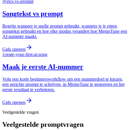
/
lyrics-vs-prompt
Songtekst vs prompt
Begrijp wanneer je snelle prompt gebruikt, wanneer je je eigen
songtekst gebruikt en hoe elke modus verandert hoe MemoTune een
AI-nummer maakt.
Gids openen
/
create-your-first-ai-song
Maak je eerste AI-nummer
Volg een korte beginnersworkflow om een nummerdoel te kiezen,
een gerichte prompt te schrijven, in MemoTune te genereren en het
eerste resultaat te verbeteren.
Gids openen
Veelgestelde vragen
Veelgestelde promptvragen