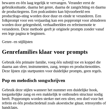
bewaren en één laag tegelijk te vervangen. Verander eerst de
gebruikssituatie, daarna het genre, daarna de zangrichting en daarna
de productiegrens. Een podcastintro kan bijvoorbeeld een
productlogo-sting worden door duur en einde te veranderen. Een
folkprompt voor een verjaardag kan een popprompt voor afstuderen
worden door gelegenheid, verhaalbeelden en refreinemotie te
veranderen. Deze methode geeft je originele prompts zonder vanaf
een lege pagina te beginnen.
Genre- en stijllijsten
Genrefamilies klaar voor prompts
Gebruik één primaire familie, voeg één substijl toe en koppel die
daarna aan sfeer, instrumenten, zang, tempo en productienotities.
Deze lijsten zijn startpunten voor duidelijke prompts, geen regels.
Pop en melodisch songschrijven
Gebruik deze stijlen wanneer het nummer een duidelijke hook,
toegankelijke zang en een makkelijk te onthouden structuur nodig
heeft. Popprompts worden sterker met een sfeer, een doel voor het
refrein en één productiedetail zoals akoestische gitaar, retrosynths of
handclaps.