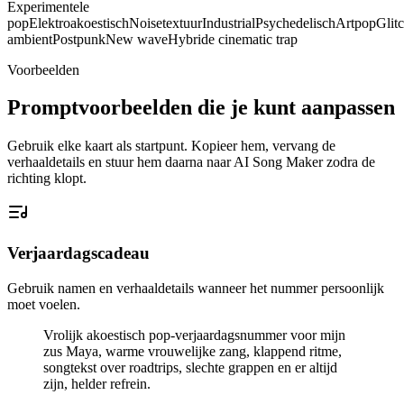
Experimentele
pop
Elektroakoestisch
Noisetextuur
Industrial
Psychedelisch
Artpop
Glit
ambient
Postpunk
New wave
Hybride cinematic trap
Voorbeelden
Promptvoorbeelden die je kunt aanpassen
Gebruik elke kaart als startpunt. Kopieer hem, vervang de
verhaaldetails en stuur hem daarna naar AI Song Maker zodra de
richting klopt.
Verjaardagscadeau
Gebruik namen en verhaaldetails wanneer het nummer persoonlijk
moet voelen.
Vrolijk akoestisch pop-verjaardagsnummer voor mijn
zus Maya, warme vrouwelijke zang, klappend ritme,
songtekst over roadtrips, slechte grappen en er altijd
zijn, helder refrein.