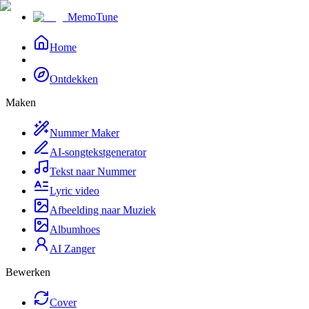
MemoTune
Home
Ontdekken
Maken
Nummer Maker
AI-songtekstgenerator
Tekst naar Nummer
Lyric video
Afbeelding naar Muziek
Albumhoes
AI Zanger
Bewerken
Cover