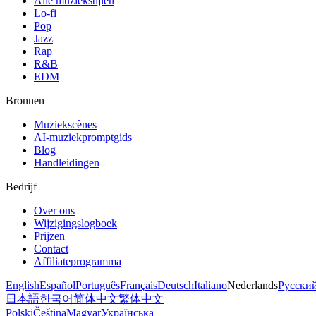
Alle muziekstijlen
Lo-fi
Pop
Jazz
Rap
R&B
EDM
Bronnen
Muziekscènes
AI-muziekpromptgids
Blog
Handleidingen
Bedrijf
Over ons
Wijzigingslogboek
Prijzen
Contact
Affiliateprogramma
English
Español
Português
Français
Deutsch
Italiano
Nederlands
Русски
日本語
한국어
简体中文
繁体中文
Polski
Čeština
Magyar
Українська