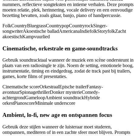
nummers, reflectieve songteksten en intieme verhalen. Deze prompts
moeten relatie, plek, herinnering, vocale delivery en een eenvoudige
bezetting bevatten, zoals gitaar, banjo, piano of handpercussie.
Folk
Country
Bluegrass
Countrypop
Countryrock
Singer-
songwriter
Akoestische ballad
Americana
Indiefolk
Storyfolk
Zacht
akoestisch
Kampvuurlied
Cinematische, orkestrale en game-soundtracks
Gebruik soundtracktaal wanneer de muziek een scène ondersteunt in
plaats van een radiosingle te zijn. Noem de setting, emotionele boog,
instrumentatie, timing en eindgedrag, zodat de track past bij trailers,
games, korte films of presentaties.
Cinematische score
Orkestraal
Epische trailer
Fantasy-
avontuur
Spionagethriller
Donker mysterie
Comedy-
achtergrond
Gameloop
Ambient soundtrack
Hybride
orkest
Pianoscore
Minimale underscore
Ambient, lo-fi, new age en ontspannen focus
Gebruik deze stijlen wanneer de luisteraar moet studeren,
ontspannen, mediteren of in een zachte sfeer moet blijven. Prompts