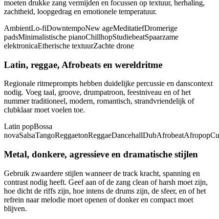
moeten drukke zang vermijden en focussen op textuur, herhaling,
zachtheid, loopgedrag en emotionele temperatuur.
Ambient
Lo-fi
Downtempo
New age
Meditatief
Dromerige
pads
Minimalistische piano
Chillhop
Studiebeat
Spaarzame
elektronica
Etherische textuur
Zachte drone
Latin, reggae, Afrobeats en wereldritme
Regionale ritmeprompts hebben duidelijke percussie en danscontext
nodig. Voeg taal, groove, drumpatroon, feestniveau en of het
nummer traditioneel, modern, romantisch, strandvriendelijk of
clubklaar moet voelen toe.
Latin pop
Bossa
nova
Salsa
Tango
Reggaeton
Reggae
Dancehall
Dub
Afrobeat
Afropop
Cu
Metal, donkere, agressieve en dramatische stijlen
Gebruik zwaardere stijlen wanneer de track kracht, spanning en
contrast nodig heeft. Geef aan of de zang clean of harsh moet zijn,
hoe dicht de riffs zijn, hoe intens de drums zijn, de sfeer, en of het
refrein naar melodie moet openen of donker en compact moet
blijven.