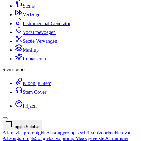
Stems
Verlengen
Instrumentaal Generator
Vocal toevoegen
Sectie Vervangen
Mashup
Remasteren
Stemstudio
Kloon je Stem
Stem Cover
Prijzen
Toggle Sidebar
AI-muziekpromptgids
AI-songprompts schrijven
Voorbeelden van
AI-songprompts
Songtekst vs prompt
Maak je eerste AI-nummer