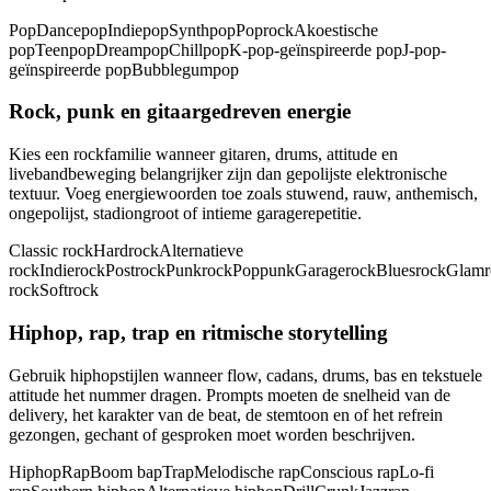
Pop
Dancepop
Indiepop
Synthpop
Poprock
Akoestische
pop
Teenpop
Dreampop
Chillpop
K-pop-geïnspireerde pop
J-pop-
geïnspireerde pop
Bubblegumpop
Rock, punk en gitaargedreven energie
Kies een rockfamilie wanneer gitaren, drums, attitude en
livebandbeweging belangrijker zijn dan gepolijste elektronische
textuur. Voeg energiewoorden toe zoals stuwend, rauw, anthemisch,
ongepolijst, stadiongroot of intieme garagerepetitie.
Classic rock
Hardrock
Alternatieve
rock
Indierock
Postrock
Punkrock
Poppunk
Garagerock
Bluesrock
Glamr
rock
Softrock
Hiphop, rap, trap en ritmische storytelling
Gebruik hiphopstijlen wanneer flow, cadans, drums, bas en tekstuele
attitude het nummer dragen. Prompts moeten de snelheid van de
delivery, het karakter van de beat, de stemtoon en of het refrein
gezongen, gechant of gesproken moet worden beschrijven.
Hiphop
Rap
Boom bap
Trap
Melodische rap
Conscious rap
Lo-fi