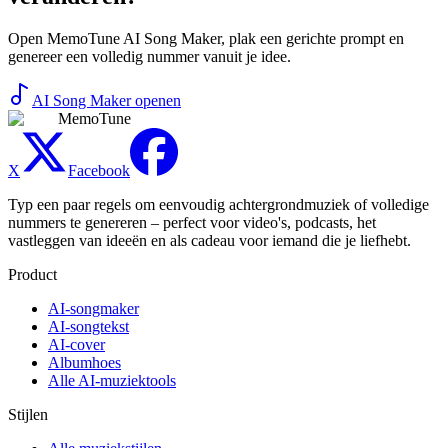
Open MemoTune AI Song Maker, plak een gerichte prompt en
genereer een volledig nummer vanuit je idee.
AI Song Maker openen
MemoTune
X
Facebook
Typ een paar regels om eenvoudig achtergrondmuziek of volledige
nummers te genereren – perfect voor video's, podcasts, het
vastleggen van ideeën en als cadeau voor iemand die je liefhebt.
Product
AI-songmaker
AI-songtekst
AI-cover
Albumhoes
Alle AI-muziektools
Stijlen