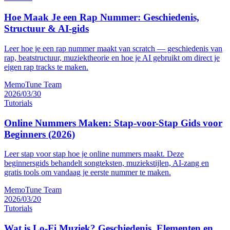
Hoe Maak Je een Rap Nummer: Geschiedenis,
Structuur & AI-gids
Leer hoe je een rap nummer maakt van scratch — geschiedenis van
rap, beatstructuur, muziektheorie en hoe je AI gebruikt om direct je
eigen rap tracks te maken.
MemoTune Team
2026/03/30
Tutorials
Online Nummers Maken: Stap-voor-Stap Gids voor
Beginners (2026)
Leer stap voor stap hoe je online nummers maakt. Deze
beginnersgids behandelt songteksten, muziekstijlen, AI-zang en
gratis tools om vandaag je eerste nummer te maken.
MemoTune Team
2026/03/20
Tutorials
Wat is Lo-Fi Muziek? Geschiedenis, Elementen en