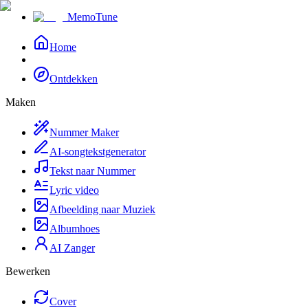
MemoTune
Home
Ontdekken
Maken
Nummer Maker
AI-songtekstgenerator
Tekst naar Nummer
Lyric video
Afbeelding naar Muziek
Albumhoes
AI Zanger
Bewerken
Cover