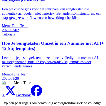
Een praktische gids voor het schrijven van songteksten die
authentiek aanvoelen, niet generiek. Behandelt songstructuren, een
stapsgewijze workflow en een bewerkingschecklist.
MemoTune Team
2026/02/02
Tutorials
Hoe Je Songteksten Omzet in een Nummer met AI (+
12 Stijltemplates)
Leer hoe je je songteksten omzet in een volledig nummer met AI-
muziekgeneratie, plus 12 kopieer-en-plak stijltemplates voor
verschillende genres.
MemoTune Team
2026/01/20
MemoTune
X
Facebook
Typ een paar regels om eenvoudig achtergrondmuziek of volledige