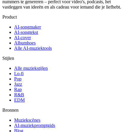
nummers te genereren – perfect voor video's, podcasts, het
vastleggen van ideeën en als cadeau voor iemand die je liefhebt.
Product
AI-songmaker
AI-songtekst
AI-cover
Albumhoes
Alle AI-muziektools
Stijlen
Alle muziekstijlen
Lo-fi
Pop
Jazz
Rap
R&B
EDM
Bronnen
Muziekscènes
AI-muziekpromptgids
Blog