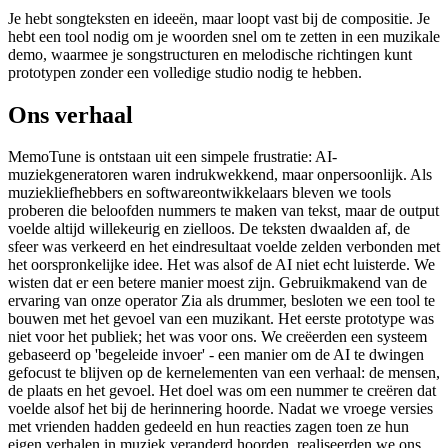
Je hebt songteksten en ideeën, maar loopt vast bij de compositie. Je
hebt een tool nodig om je woorden snel om te zetten in een muzikale
demo, waarmee je songstructuren en melodische richtingen kunt
prototypen zonder een volledige studio nodig te hebben.
Ons verhaal
MemoTune is ontstaan uit een simpele frustratie: AI-
muziekgeneratoren waren indrukwekkend, maar onpersoonlijk. Als
muziekliefhebbers en softwareontwikkelaars bleven we tools
proberen die beloofden nummers te maken van tekst, maar de output
voelde altijd willekeurig en zielloos. De teksten dwaalden af, de
sfeer was verkeerd en het eindresultaat voelde zelden verbonden met
het oorspronkelijke idee. Het was alsof de AI niet echt luisterde. We
wisten dat er een betere manier moest zijn. Gebruikmakend van de
ervaring van onze operator Zia als drummer, besloten we een tool te
bouwen met het gevoel van een muzikant. Het eerste prototype was
niet voor het publiek; het was voor ons. We creëerden een systeem
gebaseerd op 'begeleide invoer' - een manier om de AI te dwingen
gefocust te blijven op de kernelementen van een verhaal: de mensen,
de plaats en het gevoel. Het doel was om een nummer te creëren dat
voelde alsof het bij de herinnering hoorde. Nadat we vroege versies
met vrienden hadden gedeeld en hun reacties zagen toen ze hun
eigen verhalen in muziek veranderd hoorden, realiseerden we ons