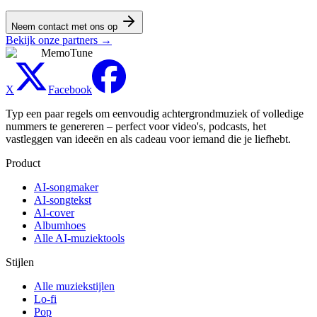
Neem contact met ons op
Bekijk onze partners
→
MemoTune
X
Facebook
Typ een paar regels om eenvoudig achtergrondmuziek of volledige
nummers te genereren – perfect voor video's, podcasts, het
vastleggen van ideeën en als cadeau voor iemand die je liefhebt.
Product
AI-songmaker
AI-songtekst
AI-cover
Albumhoes
Alle AI-muziektools
Stijlen
Alle muziekstijlen
Lo-fi
Pop