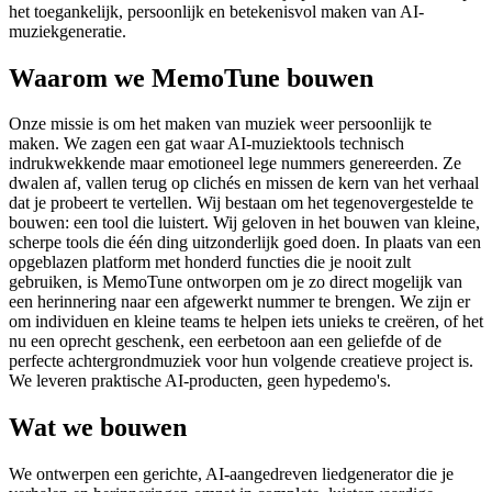
het toegankelijk, persoonlijk en betekenisvol maken van AI-
muziekgeneratie.
Waarom we MemoTune bouwen
Onze missie is om het maken van muziek weer persoonlijk te
maken. We zagen een gat waar AI-muziektools technisch
indrukwekkende maar emotioneel lege nummers genereerden. Ze
dwalen af, vallen terug op clichés en missen de kern van het verhaal
dat je probeert te vertellen. Wij bestaan om het tegenovergestelde te
bouwen: een tool die luistert. Wij geloven in het bouwen van kleine,
scherpe tools die één ding uitzonderlijk goed doen. In plaats van een
opgeblazen platform met honderd functies die je nooit zult
gebruiken, is MemoTune ontworpen om je zo direct mogelijk van
een herinnering naar een afgewerkt nummer te brengen. We zijn er
om individuen en kleine teams te helpen iets unieks te creëren, of het
nu een oprecht geschenk, een eerbetoon aan een geliefde of de
perfecte achtergrondmuziek voor hun volgende creatieve project is.
We leveren praktische AI-producten, geen hypedemo's.
Wat we bouwen
We ontwerpen een gerichte, AI-aangedreven liedgenerator die je