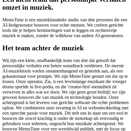
omzet in muziek.
MemoTune is een muziekfanatieke studio van drie personen die een
AI-liedgenerator bouwen voor echte mensen. We creëren gerichte
tools die je helpen herinneringen vast te leggen en rechtenvrije
muziek te maken, zonder de willekeur van andere AI-generatoren.
Het team achter de muziek
Wij zijn een klein, onafhankelijk team van drie dat gelooft dat
persoonlijke verhalen een betere soundtrack verdienen. De meeste
AI-muziektools voelen onsamenhangend en generiek aan, als een
gokautomaat voor prompts. We zijn MemoTune gestart om dat op te
lossen. Onze operator, Zia, is een levenslange muzikant die vroeger
drums speelde in live-podia, en die 'creator-first'-mentaliteit zit
verweven in alles wat we doen. We zijn geen groot bedrijf; we zijn
gewoon bouwers die van muziek en technologie houden. Onze
achtergrond is het leveren van gerichte software die echte problemen
oplost. We combineren onze ervaring in AI en webontwikkeling met
een oprechte passie voor muziek. Dit stelt ons in staat om een tool te
bouwen die zowel krachtig is onder de motorkap als eenvoudig te
gebruiken voor iedereen, ongeacht hun muzikale achtergrond. We
bouwen MemoTune voor een wereldwijd publiek, met de focus op