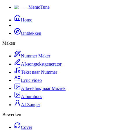
MemoTune
Home
Ontdekken
Maken
Nummer Maker
AI-songtekstgenerator
Tekst naar Nummer
Lyric video
Afbeelding naar Muziek
Albumhoes
AI Zanger
Bewerken
Cover