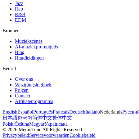
Jazz
Rap
R&B
EDM
Bronnen
Muziekscènes
AI-muziekpromptgids
Blog
Handleidingen
Bedrijf
Over ons
Wijzigingslogboek
Prijzen
Contact
Affiliateprogramma
English
Español
Português
Français
Deutsch
Italiano
Nederlands
Русски
日本語
한국어
简体中文
繁体中文
Polski
Čeština
Magyar
Українська
©
2026
MemoTune
All Rights Reserved.
Privacybeleid
Servicevoorwaarden
Cookiebeleid