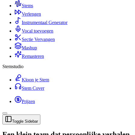
Stems
Verlengen
Instrumentaal Generator
Vocal toevoegen
Sectie Vervangen
Mashup
Remasteren
Stemstudio
Kloon je Stem
Stem Cover
Prijzen
Toggle Sidebar
Een klein team dat persoonlijke verhalen