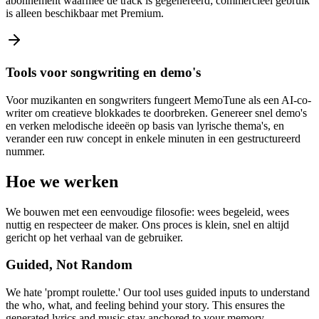
abonnement waarmee de track is gegenereerd; commercieel gebruik
is alleen beschikbaar met Premium.
Tools voor songwriting en demo's
Voor muzikanten en songwriters fungeert MemoTune als een AI-co-
writer om creatieve blokkades te doorbreken. Genereer snel demo's
en verken melodische ideeën op basis van lyrische thema's, en
verander een ruw concept in enkele minuten in een gestructureerd
nummer.
Hoe we werken
We bouwen met een eenvoudige filosofie: wees begeleid, wees
nuttig en respecteer de maker. Ons proces is klein, snel en altijd
gericht op het verhaal van de gebruiker.
Guided, Not Random
We hate 'prompt roulette.' Our tool uses guided inputs to understand
the who, what, and feeling behind your story. This ensures the
generated lyrics and music stay anchored to your memory,