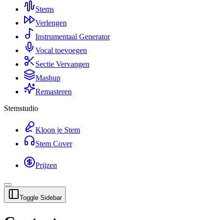
Stems
Verlengen
Instrumentaal Generator
Vocal toevoegen
Sectie Vervangen
Mashup
Remasteren
Stemstudio
Kloon je Stem
Stem Cover
Prijzen
Toggle Sidebar