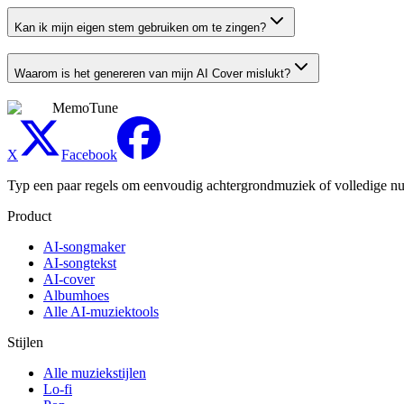
Kan ik mijn eigen stem gebruiken om te zingen?
Waarom is het genereren van mijn AI Cover mislukt?
MemoTune
X
Facebook
Typ een paar regels om eenvoudig achtergrondmuziek of volledige numm
Product
AI-songmaker
AI-songtekst
AI-cover
Albumhoes
Alle AI-muziektools
Stijlen
Alle muziekstijlen
Lo-fi