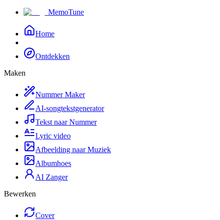
MemoTune
Home
Ontdekken
Maken
Nummer Maker
AI-songtekstgenerator
Tekst naar Nummer
Lyric video
Afbeelding naar Muziek
Albumhoes
AI Zanger
Bewerken
Cover