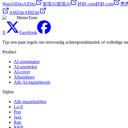
Wan
AIDirs
AIDirs
发现AI
发现AI
好好.com
好好.com
秀秀
AMZdir
AMZdir
MemoTune
X
Facebook
Typ een paar regels om eenvoudig achtergrondmuziek of volledige numm
Product
AI-songmaker
AI-songtekst
AI-cover
Albumhoes
Alle AI-muziektools
Stijlen
Alle muziekstijlen
Lo-fi
Pop
Jazz
Rap
R&B