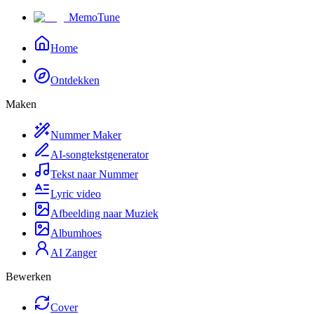
MemoTune
Home
Ontdekken
Maken
Nummer Maker
AI-songtekstgenerator
Tekst naar Nummer
Lyric video
Afbeelding naar Muziek
Albumhoes
AI Zanger
Bewerken
Cover