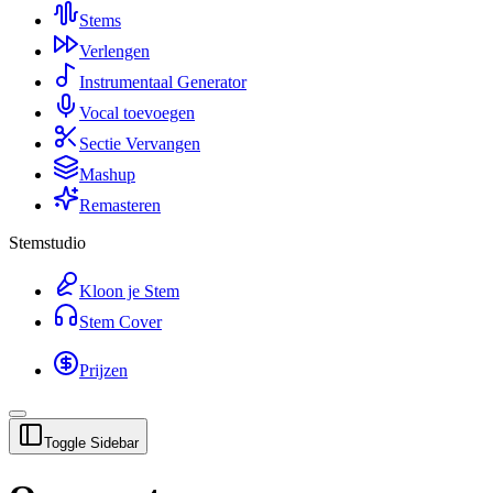
Stems
Verlengen
Instrumentaal Generator
Vocal toevoegen
Sectie Vervangen
Mashup
Remasteren
Stemstudio
Kloon je Stem
Stem Cover
Prijzen
Toggle Sidebar