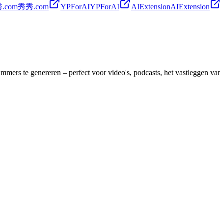
.com
秀秀.com
YPForAI
YPForAI
AIExtension
AIExtension
ers te genereren – perfect voor video's, podcasts, het vastleggen van 