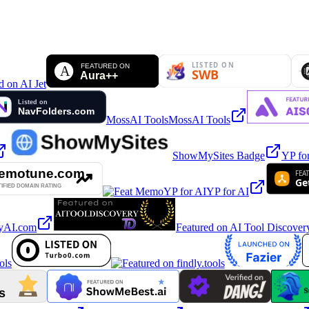
.
MossAI Tools
MossAI Tools
ShowMySites Badge
YP fo
YP for AI
YP for AI
yAI.com
Featured on AI Tool Discover