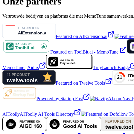
Onze partners
Vertrouwde bedrijven en platforms die met MemoTune samenwerken
Featured on AIExtension.ai
Featured on ToolBit.ai - MemoTune
MemoTune | Aidirs
TinyLaunch Badge
Featured on Twelve Tools
Powered by Startup Fast
Navif
AIToolly
AIToolly AI Tools Directory