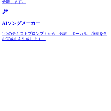
分離します。
AIソングメーカー
1つのテキストプロンプトから、歌詞、ボーカル、演奏を含
む完成曲を生成します。
置換できる最小セクション長は？
最小選択時間は6秒です。これにより、AIが音楽スタイルを
分析し、変更されていない部分へ自然に移行する置換を生成
するための十分な周辺コンテキストを得られます。これより
短い選択では、一貫性のあるオーディオ生成に十分なコンテ