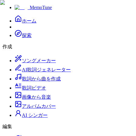
MemoTune
ホーム
探索
作成
ソングメーカー
AI歌詞ジェネレーター
歌詞から曲を作成
歌詞ビデオ
画像から音楽
アルバムカバー
AI シンガー
編集