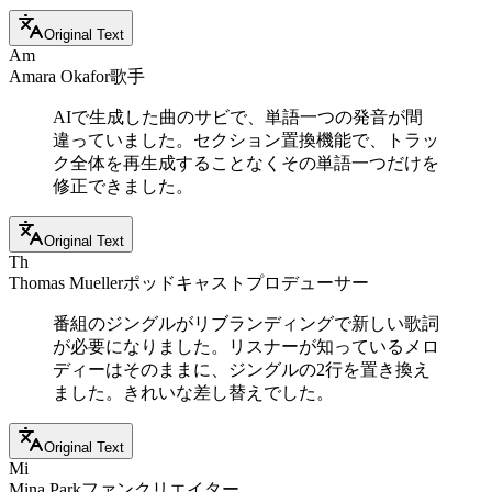
Original Text
Am
Amara Okafor
歌手
AIで生成した曲のサビで、単語一つの発音が間
違っていました。セクション置換機能で、トラッ
ク全体を再生成することなくその単語一つだけを
修正できました。
Original Text
Th
Thomas Mueller
ポッドキャストプロデューサー
番組のジングルがリブランディングで新しい歌詞
が必要になりました。リスナーが知っているメロ
ディーはそのままに、ジングルの2行を置き換え
ました。きれいな差し替えでした。
Original Text
Mi
Mina Park
ファンクリエイター