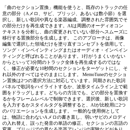
「曲のセクション置換」機能を使うと、既存のトラックの任
意の部分（Aメロ、サビ、ブリッジ、あるいは数小節）を選
択し、新しい歌詞や異なる楽器編成、調整された雰囲気でそ
の部分だけを再生成できます。AIは周囲のオーディオコン
テキストを分析し、曲の変更されていない部分へスムーズに
移行する置換部分を生成します。 このアプローチは、画像
編集で選択した領域だけを塗り直すコンセプトを借用して、
ソング・インペインティングまたはオーディオ・インペイン
ティングと呼ばれることがあります。1行がうまくいかない
からといって3分間のトラック全体を再生成するのではな
く、修正が必要な10秒間のセクションをターゲットにし、そ
れ以外のすべてはそのままにします。 MemoTuneのセクショ
ン置換は2つの選択方法に対応しています。同期された歌詞
パネルで歌詞をハイライトするか、波形タイムライン上で範
囲をドラッグします。どちらの方法でも、どの部分を置換す
るかをフレームレベルで制御できます。選択後、新しい歌詞
を入力するかスタイルタグを調整すると、AIが比較用に2つ
のバリエーションを生成します。 一般的な使用例として
は、物語に合わないAメロの書き直し、弱いサビのメロディ
の入れ替え、誤った発音の単語の修正、セクションの言語の
変更、ブリッジでの異なる楽器アレンジの実験などがあり、