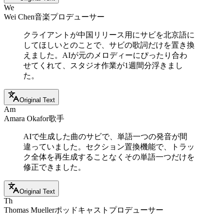
We
Wei Chen
音楽プロデューサー
クライアントが中国リリース用にサビを北京語に
してほしいとのことで、サビの歌詞だけを置き換
えました。AIが元のメロディーにぴったり合わ
せてくれて、スタジオ作業が1週間分浮きまし
た。
Original Text
Am
Amara Okafor
歌手
AIで生成した曲のサビで、単語一つの発音が間
違っていました。セクション置換機能で、トラッ
ク全体を再生成することなくその単語一つだけを
修正できました。
Original Text
Th
Thomas Mueller
ポッドキャストプロデューサー