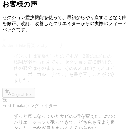
お客様の声
セクション置換機能を使って、最初からやり直すことなく曲
を修正、改訂、改善したクリエイターからの実際のフィード
バックです。
Jo
Jordan Blake
音楽プロデューサー
インストは完璧だったのですが、2番のAメロの
歌詞が弱かったんです。セクション置換機能で、
他の部分はそのままに、そのAメロだけ（メロデ
ィー、ボーカル、すべて）を書き直すことができ
ました。
Original Text
Yu
Yuki Tanaka
ソングライター
ずっと気になっていたサビの1行を変えた。2つの
バリエーションが返ってきて、どちらも元より良
かった。つなぎ目もまったく分からない。