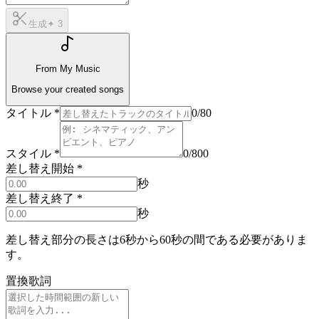
生成
✦
3
From My Music
Browse your created songs
タイトル
*
0
/80
スタイル
*
0
/800
差し替え開始
*
秒
差し替え終了
*
秒
差し替え部分の長さは6秒から60秒の間である必要がありま
す。
置換歌詞