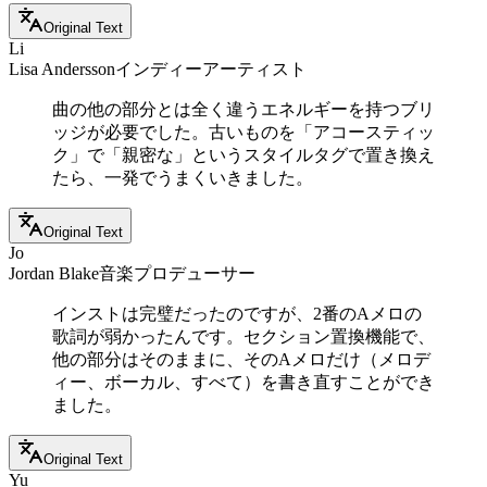
Original Text
Li
Lisa Andersson
インディーアーティスト
曲の他の部分とは全く違うエネルギーを持つブリ
ッジが必要でした。古いものを「アコースティッ
ク」で「親密な」というスタイルタグで置き換え
たら、一発でうまくいきました。
Original Text
Jo
Jordan Blake
音楽プロデューサー
インストは完璧だったのですが、2番のAメロの
歌詞が弱かったんです。セクション置換機能で、
他の部分はそのままに、そのAメロだけ（メロデ
ィー、ボーカル、すべて）を書き直すことができ
ました。
Original Text
Yu