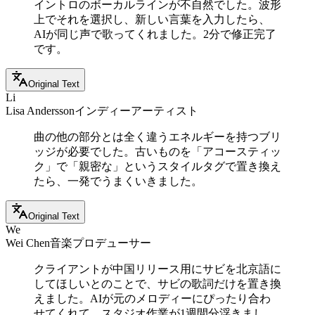
イントロのボーカルラインが不自然でした。波形
上でそれを選択し、新しい言葉を入力したら、
AIが同じ声で歌ってくれました。2分で修正完了
です。
Original Text
Li
Lisa Andersson
インディーアーティスト
曲の他の部分とは全く違うエネルギーを持つブリ
ッジが必要でした。古いものを「アコースティッ
ク」で「親密な」というスタイルタグで置き換え
たら、一発でうまくいきました。
Original Text
We
Wei Chen
音楽プロデューサー
クライアントが中国リリース用にサビを北京語に
してほしいとのことで、サビの歌詞だけを置き換
えました。AIが元のメロディーにぴったり合わ
せてくれて、スタジオ作業が1週間分浮きまし