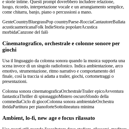
e storie intime. Questi prompt dovrebbero includere relazione,
luogo, ricordo, interpretazione vocale e un arrangiamento semplice,
come chitarra, banjo, piano o percussioni a mano.
Gente
Country
Bluegrass
Pop country
Paese-Roccia
Cantautore
Ballata
acustica
americana
Folk Indie
Storia popolare
Acustica
morbida
Canzone del falò
Cinematografico, orchestrale e colonne sonore per
giochi
Usa il linguaggio da colonna sonora quando la musica supporta una
scena invece di un singolo radiofonico. Indica ambientazione, arco
emotivo, strumentazione, ritmo narrativo e comportamento del
finale, così la traccia si adatta a trailer, giochi, cortometraggi o
presentazioni.
Colonna sonora cinematografica
Orchestrale
Trailer epico
Avventura
fantastica
Thriller di spionaggio
Mistero oscuro
Sfondo della
commedia
Ciclo di gioco
Colonna sonora ambientale
Orchestra
ibrida
Partitura per pianoforte
Sottolineatura minima
Ambient, lo-fi, new age e focus rilassato