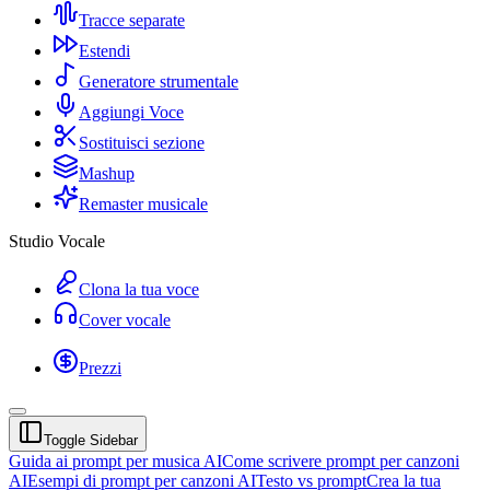
Tracce separate
Estendi
Generatore strumentale
Aggiungi Voce
Sostituisci sezione
Mashup
Remaster musicale
Studio Vocale
Clona la tua voce
Cover vocale
Prezzi
Toggle Sidebar
Guida ai prompt per musica AI
Come scrivere prompt per canzoni
AI
Esempi di prompt per canzoni AI
Testo vs prompt
Crea la tua