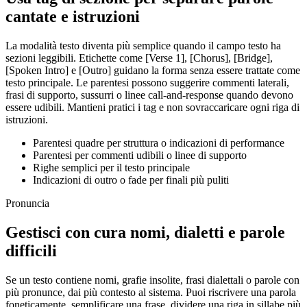
cantate e istruzioni
La modalità testo diventa più semplice quando il campo testo ha
sezioni leggibili. Etichette come [Verse 1], [Chorus], [Bridge],
[Spoken Intro] e [Outro] guidano la forma senza essere trattate come
testo principale. Le parentesi possono suggerire commenti laterali,
frasi di supporto, sussurri o linee call-and-response quando devono
essere udibili. Mantieni pratici i tag e non sovraccaricare ogni riga di
istruzioni.
Parentesi quadre per struttura o indicazioni di performance
Parentesi per commenti udibili o linee di supporto
Righe semplici per il testo principale
Indicazioni di outro o fade per finali più puliti
Pronuncia
Gestisci con cura nomi, dialetti e parole
difficili
Se un testo contiene nomi, grafie insolite, frasi dialettali o parole con
più pronunce, dai più contesto al sistema. Puoi riscrivere una parola
foneticamente, semplificare una frase, dividere una riga in sillabe più