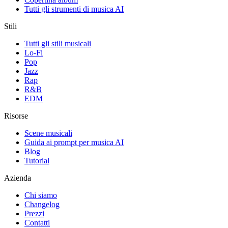
Tutti gli strumenti di musica AI
Stili
Tutti gli stili musicali
Lo-Fi
Pop
Jazz
Rap
R&B
EDM
Risorse
Scene musicali
Guida ai prompt per musica AI
Blog
Tutorial
Azienda
Chi siamo
Changelog
Prezzi
Contatti