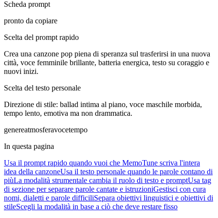
Scheda prompt
pronto da copiare
Scelta del prompt rapido
Crea una canzone pop piena di speranza sul trasferirsi in una nuova
città, voce femminile brillante, batteria energica, testo su coraggio e
nuovi inizi.
Scelta del testo personale
Direzione di stile: ballad intima al piano, voce maschile morbida,
tempo lento, emotiva ma non drammatica.
genere
atmosfera
voce
tempo
In questa pagina
Usa il prompt rapido quando vuoi che MemoTune scriva l'intera
idea della canzone
Usa il testo personale quando le parole contano di
più
La modalità strumentale cambia il ruolo di testo e prompt
Usa tag
di sezione per separare parole cantate e istruzioni
Gestisci con cura
nomi, dialetti e parole difficili
Separa obiettivi linguistici e obiettivi di
stile
Scegli la modalità in base a ciò che deve restare fisso