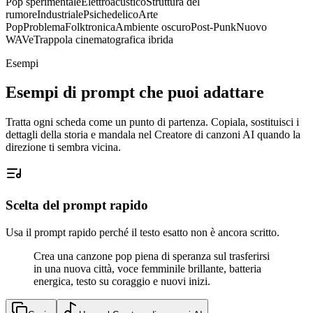
Pop sperimentale
Elettroacustico
Struttura del
rumore
Industriale
Psichedelico
Arte
Pop
Problema
Folktronica
Ambiente oscuro
Post-Punk
Nuovo
WAVe
Trappola cinematografica ibrida
Esempi
Esempi di prompt che puoi adattare
Tratta ogni scheda come un punto di partenza. Copiala, sostituisci i
dettagli della storia e mandala nel Creatore di canzoni AI quando la
direzione ti sembra vicina.
Scelta del prompt rapido
Usa il prompt rapido perché il testo esatto non è ancora scritto.
Crea una canzone pop piena di speranza sul trasferirsi
in una nuova città, voce femminile brillante, batteria
energica, testo su coraggio e nuovi inizi.