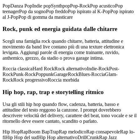
Pop
Danza Pop
Indie pop
Synthpop
Pop-Rock
Pop acustico
Pop
teenager
Pop da sogno
Pop freddo
Pop ispirato al K-Pop
Pop ispirato
al J-Pop
Pop di gomma da masticare
Rock, punk ed energia guidata dalle chitarre
Scegli una famiglia rock quando chitarre, batteria, attitudine e
movimento da band live contano più di una texture elettronica
levigata. Aggiungi parole di energia come trainante, ruvido,
anthemico, grezzo, da stadio o prova garage intima.
Roccia classica
Hard Rock
Rock alternativo
Indie-Rock
Post-
Rock
Punk-Rock
Poppunk
GarageRock
Blues-Roccia
Glam-
Rock
Rock progressivo
Roccia morbida
Hip hop, rap, trap e storytelling ritmico
Usa gli stili hip hop quando flow, cadenza, batteria, basso e
attitudine del testo reggono la canzone. I prompt dovrebbero
descrivere velocità del delivery, carattere del beat, tono vocale e se il
ritornello deve essere cantato, scandito o parlato.
Hip Hop
Rap
Boom Bap
Trap
Rap melodico
Rap consapevole
Rap lo-
fi
Hip Hop del sud
Hip Hop alternativo
Drill
Crunk
Rap Jazz