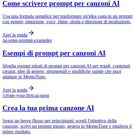
Come scrivere prompt per canzoni AI
Usa una formula semplice per trasformare un'idea vaga in un prompt
con genere, emozione, voce, ritmo, storia e direzione di produzione.
Apri la guida
/
ai-song-prompt-examples
Esempi di prompt per canzoni AI
Sfoglia esempi mirati di prompt per canzoni AI per regali, contenuti
creator, idee di genere, strumentali e modifiche rapide che puoi
adattare in MemoTune.
Apri la guida
/
create-your-first-ai-song
Crea la tua prima canzone AI
Segui un breve flusso per principianti: scegli l'obiettivo della
canzone, scrivi un prompt mirato, genera in MemoTune e migliora il
primo risultato.