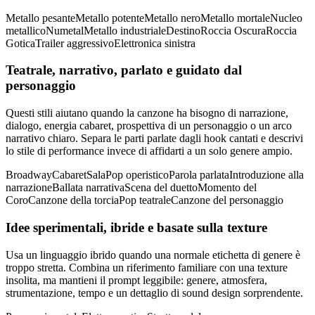
Metallo pesante
Metallo potente
Metallo nero
Metallo mortale
Nucleo
metallico
Numetal
Metallo industriale
Destino
Roccia Oscura
Roccia
Gotica
Trailer aggressivo
Elettronica sinistra
Teatrale, narrativo, parlato e guidato dal
personaggio
Questi stili aiutano quando la canzone ha bisogno di narrazione,
dialogo, energia cabaret, prospettiva di un personaggio o un arco
narrativo chiaro. Separa le parti parlate dagli hook cantati e descrivi
lo stile di performance invece di affidarti a un solo genere ampio.
Broadway
Cabaret
Sala
Pop operistico
Parola parlata
Introduzione alla
narrazione
Ballata narrativa
Scena del duetto
Momento del
Coro
Canzone della torcia
Pop teatrale
Canzone del personaggio
Idee sperimentali, ibride e basate sulla texture
Usa un linguaggio ibrido quando una normale etichetta di genere è
troppo stretta. Combina un riferimento familiare con una texture
insolita, ma mantieni il prompt leggibile: genere, atmosfera,
strumentazione, tempo e un dettaglio di sound design sorprendente.