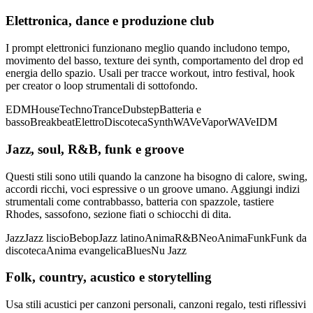
Elettronica, dance e produzione club
I prompt elettronici funzionano meglio quando includono tempo,
movimento del basso, texture dei synth, comportamento del drop ed
energia dello spazio. Usali per tracce workout, intro festival, hook
per creator o loop strumentali di sottofondo.
EDM
House
Techno
Trance
Dubstep
Batteria e
basso
Breakbeat
Elettro
Discoteca
SynthWAVe
VaporWAVe
IDM
Jazz, soul, R&B, funk e groove
Questi stili sono utili quando la canzone ha bisogno di calore, swing,
accordi ricchi, voci espressive o un groove umano. Aggiungi indizi
strumentali come contrabbasso, batteria con spazzole, tastiere
Rhodes, sassofono, sezione fiati o schiocchi di dita.
Jazz
Jazz liscio
Bebop
Jazz latino
Anima
R&B
NeoAnima
Funk
Funk da
discoteca
Anima evangelica
Blues
Nu Jazz
Folk, country, acustico e storytelling
Usa stili acustici per canzoni personali, canzoni regalo, testi riflessivi