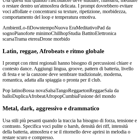
Usa questi stili quando l'ascoltatore deve studiare, rilassarsi, meditare
o restare dentro un'atmosfera delicata. I prompt dovrebbero evitare
voci affollate e concentrarsi su texture, ripetizione, morbidezza,
comportamento del loop e temperatura emotiva.
Ambient
Lo-fi
Downtempo
Nuova Era
Meditativo
Pad da
sogno
Pianoforte minimo
Chillhop
Studia Battito
Elettronica
scarsa
Trama eterea
Drone morbido
Latin, reggae, Afrobeats e ritmo globale
I prompt con ritmi regionali hanno bisogno di percussioni chiare e
contesto dance. Aggiungi lingua, groove, pattern di batteria, livello
di festa e se la canzone deve sembrare tradizionale, moderna,
romantica, adatta alla spiaggia o pronta per il club.
Pop latino
Bossa nova
Salsa
Tango
Reggaeton
Reggae
Sala da
ballo
Duplica
Afrobeat
Afropop
Cumbia
Fusione del mondo
Metal, dark, aggressivo e drammatico
Usa stili più pesanti quando la traccia ha bisogno di forza, tensione e
contrasto. Specifica voci pulite o harsh, densità dei riff, intensità
della batteria, atmosfera e se il ritornello deve aprirsi in melodia o
restare scuro e compresso.