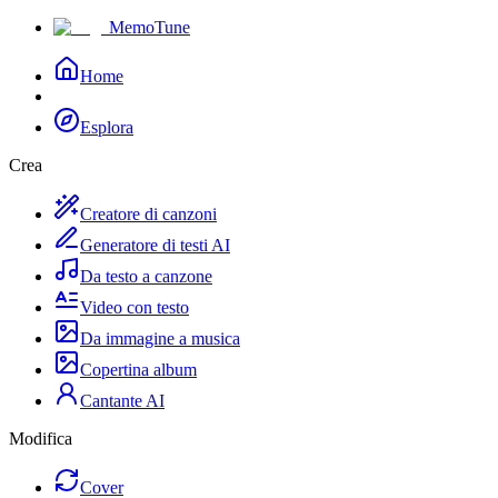
MemoTune
Home
Esplora
Crea
Creatore di canzoni
Generatore di testi AI
Da testo a canzone
Video con testo
Da immagine a musica
Copertina album
Cantante AI
Modifica
Cover