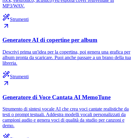
rock, elettronico, acustico) ed esporta cover reinventate in
MP3/WAV.
Strumenti
Generatore AI di copertine per album
Descrivi prima un'idea per la copertina, poi genera una grafica per
album pronta da scaricare. Puoi anche passare a un brano della tua
libreria.
Strumenti
Generatore di Voce Cantata AI MemoTune
Strumento di sintesi vocale AI che crea voci cantate realistiche da
testi o prompt testuali. Addestra modelli vocali personalizzati da
campioni audio e genera voci di qualità da studio per canzoni e
demo.