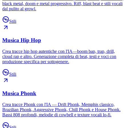
black metal, doom e metal progressivo. Riff, blast beat e stili vocali
dal pulito al growl.
Stili
Musica Hip Hop
Crea tracce hip hop autentiche con l'IA—boom bap, trap, drill,
cloud rap e altro. Generazione completa di beat, testi e voci con
produzione specifica per sottogenere.
Stili
Musica Phonk
Crea tracce Phonk con l'IA — Drift Phonk, Memphis classico,
Brazilian Phonk, Aggressive Phonk, Chill Phonk e House Phonk.
Bassi 808 profondi, melodie di cowbell e texture vocali lo-fi.
Stili