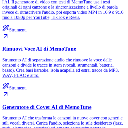
l'AI. Il generatore di video con testi di MemoTune usa i testi
originali di ogni canzone e la sincronizzazione a livello di parola
invece di ritrascrivere l'audio, poi esporta video MP4 in 16:9 o 9:16
fino a 1080p per YouTube, TikTok e Reels.
Strumenti
Rimuovi Voce AI di MemoTune
Strumento AI di separazione audio che rimuove la voce dalle
canzoni e divide le tracce in stem (vocali, strumentali, batteria,
basso). Crea basi karaoke, isola acapella ed estrai tracce da MP3,
WAV, FLAC e altro.
Strumenti
Generatore di Cover AI di MemoTune
Strumento AI che trasforma le canzoni in nuove cover con generi e
stili vocali diversi. Carica l'audio, seleziona lo stile desiderato (jazz,