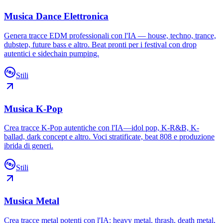
Musica Dance Elettronica
Genera tracce EDM professionali con l'IA — house, techno, trance,
dubstep, future bass e altro. Beat pronti per i festival con drop
autentici e sidechain pumping.
Stili
Musica K-Pop
Crea tracce K-Pop autentiche con l'IA—idol pop, K-R&B, K-
ballad, dark concept e altro. Voci stratificate, beat 808 e produzione
ibrida di generi.
Stili
Musica Metal
Crea tracce metal potenti con l'IA: heavy metal, thrash, death metal,