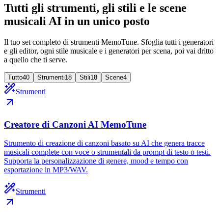
Tutti gli strumenti, gli stili e le scene
musicali AI in un unico posto
Il tuo set completo di strumenti MemoTune. Sfoglia tutti i generatori
e gli editor, ogni stile musicale e i generatori per scena, poi vai dritto
a quello che ti serve.
Tutto
40
Strumenti
18
Stili
18
Scene
4
Strumenti
Creatore di Canzoni AI MemoTune
Strumento di creazione di canzoni basato su AI che genera tracce
musicali complete con voce o strumentali da prompt di testo o testi.
Supporta la personalizzazione di genere, mood e tempo con
esportazione in MP3/WAV.
Strumenti