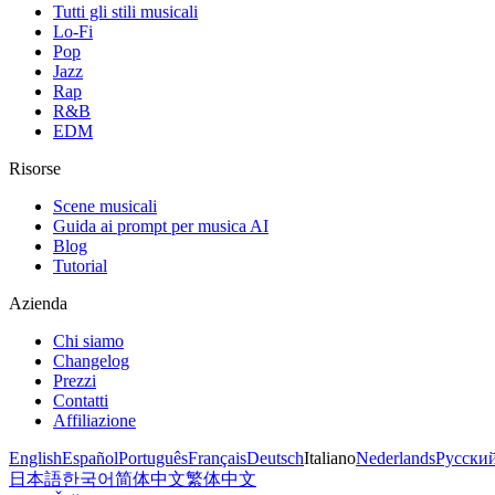
Tutti gli stili musicali
Lo-Fi
Pop
Jazz
Rap
R&B
EDM
Risorse
Scene musicali
Guida ai prompt per musica AI
Blog
Tutorial
Azienda
Chi siamo
Changelog
Prezzi
Contatti
Affiliazione
English
Español
Português
Français
Deutsch
Italiano
Nederlands
Русски
日本語
한국어
简体中文
繁体中文