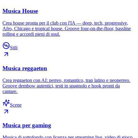
Musica House
Crea house pronta per il club con l'IA — deep, tech, progressive,
Afro, Chicago e tropical house. Groove four-on-the-floor, bassline
rolling e accordi pieni di soul.
Stili
Musica reggaeton
Crea reggaeton con AI: perreo, romantico, trap latino e neoperreo.
Groove dembow autentici, testi in spagnolo e hook pronti da
cantare.
Scene
Musica per gaming
Musica di sottofondo con licenza per streaming live, video di gioco