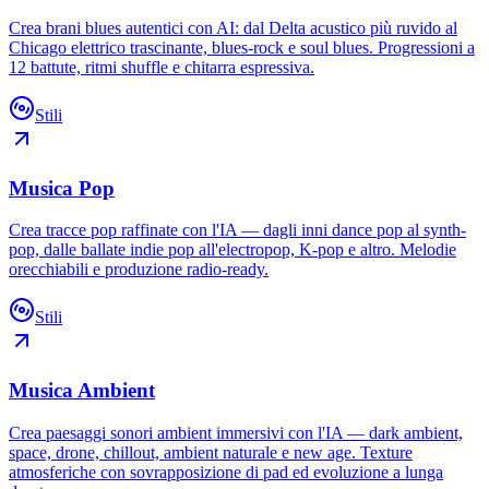
Crea brani blues autentici con AI: dal Delta acustico più ruvido al
Chicago elettrico trascinante, blues-rock e soul blues. Progressioni a
12 battute, ritmi shuffle e chitarra espressiva.
Stili
Musica Pop
Crea tracce pop raffinate con l'IA — dagli inni dance pop al synth-
pop, dalle ballate indie pop all'electropop, K-pop e altro. Melodie
orecchiabili e produzione radio-ready.
Stili
Musica Ambient
Crea paesaggi sonori ambient immersivi con l'IA — dark ambient,
space, drone, chillout, ambient naturale e new age. Texture
atmosferiche con sovrapposizione di pad ed evoluzione a lunga