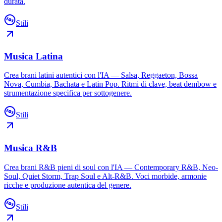
durata.
Stili
Musica Latina
Crea brani latini autentici con l'IA — Salsa, Reggaeton, Bossa
Nova, Cumbia, Bachata e Latin Pop. Ritmi di clave, beat dembow e
strumentazione specifica per sottogenere.
Stili
Musica R&B
Crea brani R&B pieni di soul con l'IA — Contemporary R&B, Neo-
Soul, Quiet Storm, Trap Soul e Alt-R&B. Voci morbide, armonie
ricche e produzione autentica del genere.
Stili