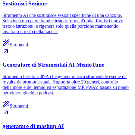
Sostituisci Sezione
Strumento AI che sostituisce sezioni specifiche di una canzone.
Seleziona una parte tramite testo o forma d'onda, fornisci nuovo
testo o istruzioni, e rigenera solo quella porzione mantenendo
invariato il resto della traccia.
Strumenti
Generatore di Strumentali AI MemoTune
Strumento basato sull'IA che genera musica strumentale esente da
royalty da prompt testuali. Supporta oltre 20 generi, controllo
dell'umore e del tempo ed esportazione MP3/WAV basata su piano
per video, giochi e podcast.
Strumenti
generatore di mashup AI