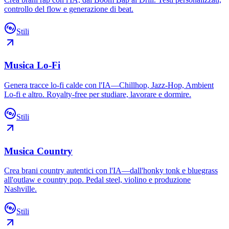
controllo del flow e generazione di beat.
Stili
Musica Lo-Fi
Genera tracce lo-fi calde con l'IA—Chillhop, Jazz-Hop, Ambient
Lo-fi e altro. Royalty-free per studiare, lavorare e dormire.
Stili
Musica Country
Crea brani country autentici con l'IA—dall'honky tonk e bluegrass
all'outlaw e country pop. Pedal steel, violino e produzione
Nashville.
Stili