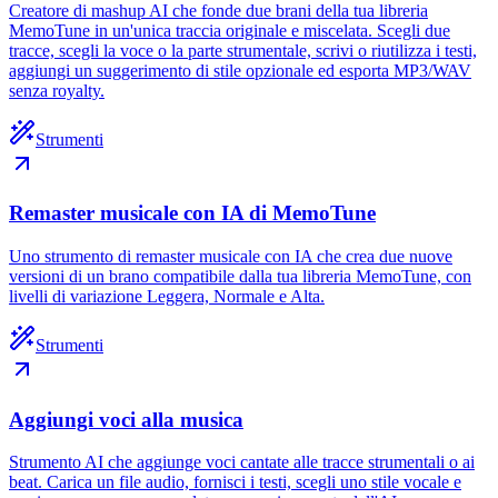
Creatore di mashup AI che fonde due brani della tua libreria
MemoTune in un'unica traccia originale e miscelata. Scegli due
tracce, scegli la voce o la parte strumentale, scrivi o riutilizza i testi,
aggiungi un suggerimento di stile opzionale ed esporta MP3/WAV
senza royalty.
Strumenti
Remaster musicale con IA di MemoTune
Uno strumento di remaster musicale con IA che crea due nuove
versioni di un brano compatibile dalla tua libreria MemoTune, con
livelli di variazione Leggera, Normale e Alta.
Strumenti
Aggiungi voci alla musica
Strumento AI che aggiunge voci cantate alle tracce strumentali o ai
beat. Carica un file audio, fornisci i testi, scegli uno stile vocale e