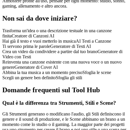
Atmosfere pronte all'uso, pensate per ogni momento: studio, sonno,
gaming, allenamento e altro ancora.
Non sai da dove iniziare?
Trasforma un'idea o una descrizione testuale in una canzone
finita
Creatore di Canzoni AI
Hai già il testo e vuoi metterlo in musica
AI Testi a Canzone
Ti servono prima le parole
Generatore di Testi AI
Crea un video da condividere a partire dal tuo brano
Generatore di
Video con Testi
Reinventa una canzone esistente con una nuova voce o un nuovo
genere
Generatore di Cover AI
Abbina la tua musica a un momento preciso
Sfoglia le scene
Scegli un genere ben definito
Sfoglia gli stili
Domande frequenti sul Tool Hub
Qual è la differenza tra Strumenti, Stili e Scene?
Gli Strumenti generano o modificano l'audio, gli Stili definiscono il
genere e il sound di produzione, e le Scene abbinano un brano a un
momento come lo studio o il gaming. La maggior parte dei progetti
usa uno strumento per creare il brano e poi uno stile o una scena per