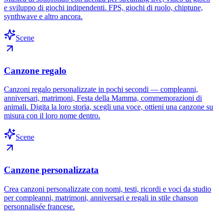
e sviluppo di giochi indipendenti. FPS, giochi di ruolo, chiptune,
synthwave e altro ancora.
Scene
Canzone regalo
Canzoni regalo personalizzate in pochi secondi — compleanni,
anniversari, matrimoni, Festa della Mamma, commemorazioni di
animali. Digita la loro storia, scegli una voce, ottieni una canzone su
misura con il loro nome dentro.
Scene
Canzone personalizzata
Crea canzoni personalizzate con nomi, testi, ricordi e voci da studio
per compleanni, matrimoni, anniversari e regali in stile chanson
personnalisée francese.