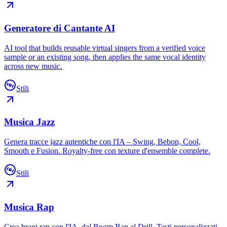
Generatore di Cantante AI
AI tool that builds reusable virtual singers from a verified voice
sample or an existing song, then applies the same vocal identity
across new music.
Stili
Musica Jazz
Genera tracce jazz autentiche con l'IA – Swing, Bebop, Cool,
Smooth e Fusion. Royalty-free con texture d'ensemble complete.
Stili
Musica Rap
Crea brani rap con l'IA, dal Boom Bap al Drill. Testi personalizzati,