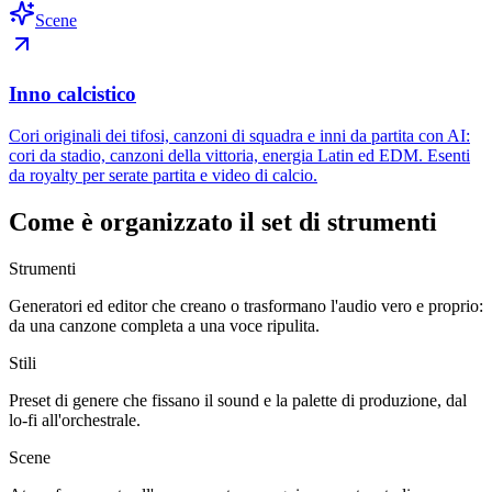
Scene
Inno calcistico
Cori originali dei tifosi, canzoni di squadra e inni da partita con AI:
cori da stadio, canzoni della vittoria, energia Latin ed EDM. Esenti
da royalty per serate partita e video di calcio.
Come è organizzato il set di strumenti
Strumenti
Generatori ed editor che creano o trasformano l'audio vero e proprio:
da una canzone completa a una voce ripulita.
Stili
Preset di genere che fissano il sound e la palette di produzione, dal
lo-fi all'orchestrale.
Scene