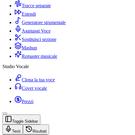
Tracce separate
Estendi
Generatore strumentale
Aggiungi Voce
Sostituisci sezione
Mashup
Remaster musicale
Studio Vocale
Clona la tua voce
Cover vocale
Prezzi
Toggle Sidebar
Testi
Risultati