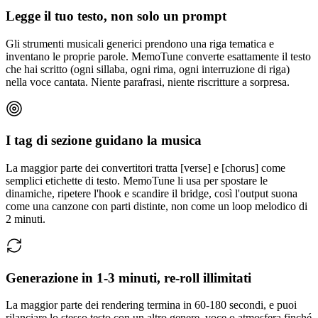
Legge il tuo testo, non solo un prompt
Gli strumenti musicali generici prendono una riga tematica e
inventano le proprie parole. MemoTune converte esattamente il testo
che hai scritto (ogni sillaba, ogni rima, ogni interruzione di riga)
nella voce cantata. Niente parafrasi, niente riscritture a sorpresa.
I tag di sezione guidano la musica
La maggior parte dei convertitori tratta [verse] e [chorus] come
semplici etichette di testo. MemoTune li usa per spostare le
dinamiche, ripetere l'hook e scandire il bridge, così l'output suona
come una canzone con parti distinte, non come un loop melodico di
2 minuti.
Generazione in 1-3 minuti, re-roll illimitati
La maggior parte dei rendering termina in 60-180 secondi, e puoi
rilanciare lo stesso testo con un altro genere, voce o atmosfera finché