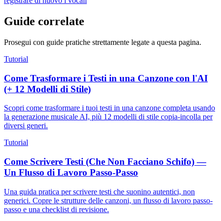
registrare di nuovo i vocali
Guide correlate
Prosegui con guide pratiche strettamente legate a questa pagina.
Tutorial
Come Trasformare i Testi in una Canzone con l'AI
(+ 12 Modelli di Stile)
Scopri come trasformare i tuoi testi in una canzone completa usando
la generazione musicale AI, più 12 modelli di stile copia-incolla per
diversi generi.
Tutorial
Come Scrivere Testi (Che Non Facciano Schifo) —
Un Flusso di Lavoro Passo-Passo
Una guida pratica per scrivere testi che suonino autentici, non
generici. Copre le strutture delle canzoni, un flusso di lavoro passo-
passo e una checklist di revisione.