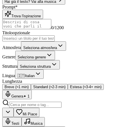
Hai già il testo? Vai alla musica
Prompt
*
Trova l'ispirazione
0
/1200
Titolo
opzionale
Atmosfera
Seleziona atmosfera
Genere
Seleziona genere
Struttura
Seleziona struttura
Lingua
🇮🇹
Italian
Lunghezza
Breve (≈1 min)
Standard (≈2-3 min)
Estesa (≈3-4+ min)
Genera
✦
1
Mi Piace
Testi
Musica