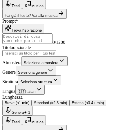
Testi
Musica
Hai già il testo? Vai alla musica
Prompt
*
Trova l'ispirazione
0
/1200
Titolo
opzionale
Atmosfera
Seleziona atmosfera
Genere
Seleziona genere
Struttura
Seleziona struttura
Lingua
🇮🇹
Italian
Lunghezza
Breve (≈1 min)
Standard (≈2-3 min)
Estesa (≈3-4+ min)
Genera
✦
1
Testi
Musica