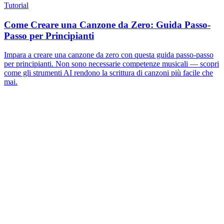
Tutorial
Come Creare una Canzone da Zero: Guida Passo-
Passo per Principianti
Impara a creare una canzone da zero con questa guida passo-passo
per principianti. Non sono necessarie competenze musicali — scopri
come gli strumenti AI rendono la scrittura di canzoni più facile che
mai.
Cosa fa davvero Testi a Canzone con le parole che
incollo?
L'AI legge il testo riga per riga, individua le sillabe accentate e
scrive una melodia che incastra in modo pulito quegli accenti. Poi
canta ogni parola che hai scritto nella voce scelta, dispone gli
strumenti attorno alla voce e mixa il risultato. La formulazione
originale viene conservata e il modello non parafrasa né riscrive il
tuo testo.