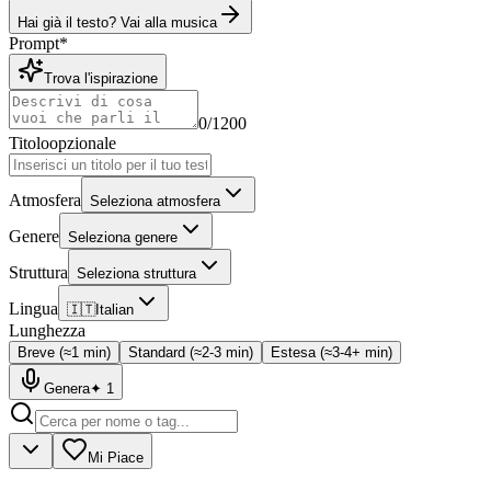
Hai già il testo? Vai alla musica
Prompt
*
Trova l'ispirazione
0
/1200
Titolo
opzionale
Atmosfera
Seleziona atmosfera
Genere
Seleziona genere
Struttura
Seleziona struttura
Lingua
🇮🇹
Italian
Lunghezza
Breve (≈1 min)
Standard (≈2-3 min)
Estesa (≈3-4+ min)
Genera
✦
1
Mi Piace