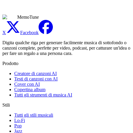
elaboriamo e li archiviamo solo se necessario per fornire, proteggere
e supportare il servizio.
MemoTune
X
Facebook
Digita qualche riga per generare facilmente musica di sottofondo o
canzoni complete, perfette per video, podcast, per catturare un'idea o
per fare un regalo a una persona cara.
Prodotto
Creatore di canzoni AI
Testi di canzoni con AI
Cover con AI
Copertina album
Tutti gli strumenti di musica AI
Stili
Tutti gli stili musicali
Lo-Fi
Pop
Jazz