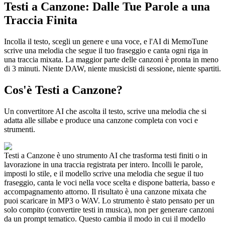
Testi a Canzone: Dalle Tue Parole a una
Traccia Finita
Incolla il testo, scegli un genere e una voce, e l'AI di MemoTune
scrive una melodia che segue il tuo fraseggio e canta ogni riga in
una traccia mixata. La maggior parte delle canzoni è pronta in meno
di 3 minuti. Niente DAW, niente musicisti di sessione, niente spartiti.
Cos'è Testi a Canzone?
Un convertitore AI che ascolta il testo, scrive una melodia che si
adatta alle sillabe e produce una canzone completa con voci e
strumenti.
Testi a Canzone è uno strumento AI che trasforma testi finiti o in
lavorazione in una traccia registrata per intero. Incolli le parole,
imposti lo stile, e il modello scrive una melodia che segue il tuo
fraseggio, canta le voci nella voce scelta e dispone batteria, basso e
accompagnamento attorno. Il risultato è una canzone mixata che
puoi scaricare in MP3 o WAV. Lo strumento è stato pensato per un
solo compito (convertire testi in musica), non per generare canzoni
da un prompt tematico. Questo cambia il modo in cui il modello