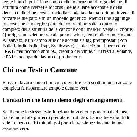
legge il tuo input. Tiene conto delle interruzioni di riga, dei tag di
struttura come [verse] e [chorus], delle sillabe accentate e della
densità delle rime, così la melodia si adatta alla tua scrittura invece di
forzare le tue parole in un modello generico. MemoTune aggiunge
tre cose che la maggior parte dei convertitori salta: controllo
completo della struttura della canzone con i marker [verse] / [chorus]
/ [bridge], un selettore vocale per maschile, femminile o un cantante
AI salvato, e un campo stile che accetta sia tag preimpostati (Pop
Ballad, Indie Folk, Trap, Synthwave) sia descrizioni libere come
"R&B malinconico anni '90, crepitio del vinile." Tu resti al volante,
e l'AI si occupa del lavoro di produzione.
Chi usa Testi a Canzone
Flussi di lavoro concreti in cui convertire testi scritti in una canzone
completa fa risparmiare tempo e denaro veri.
Cantautori che fanno demo degli arrangiamenti
Senti come lo stesso testo funziona in versione power ballad, beat
trap e indie folk prima di prenotare lo studio. Lancia tre varianti di
stile in meno di 10 minuti, poi porta la versione vincente in una
sessione vera.