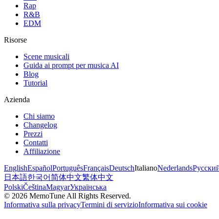
Rap
R&B
EDM
Risorse
Scene musicali
Guida ai prompt per musica AI
Blog
Tutorial
Azienda
Chi siamo
Changelog
Prezzi
Contatti
Affiliazione
English
Español
Português
Français
Deutsch
Italiano
Nederlands
Русски
日本語
한국어
简体中文
繁体中文
Polski
Čeština
Magyar
Українська
©
2026
MemoTune
All Rights Reserved.
Informativa sulla privacy
Termini di servizio
Informativa sui cookie