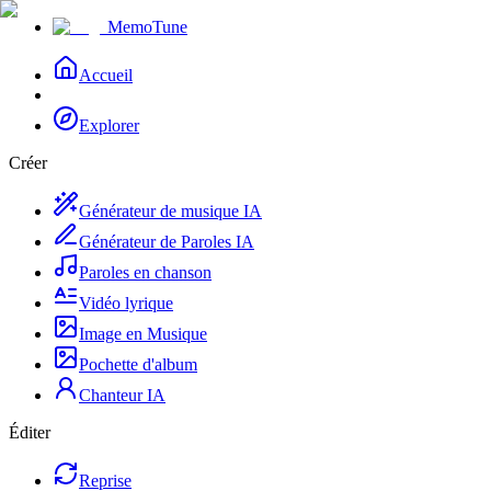
MemoTune
Accueil
Explorer
Créer
Générateur de musique IA
Générateur de Paroles IA
Paroles en chanson
Vidéo lyrique
Image en Musique
Pochette d'album
Chanteur IA
Éditer
Reprise