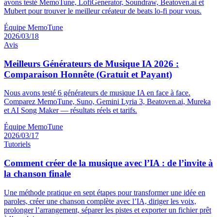
avons testé MemoTune, LofiGenerator, Soundraw, Beatoven.ai et
Mubert pour trouver le meilleur créateur de beats lo-fi pour vous.
Équipe MemoTune
2026/03/18
Avis
Meilleurs Générateurs de Musique IA 2026 :
Comparaison Honnête (Gratuit et Payant)
Nous avons testé 6 générateurs de musique IA en face à face.
Comparez MemoTune, Suno, Gemini Lyria 3, Beatoven.ai, Mureka
et AI Song Maker — résultats réels et tarifs.
Équipe MemoTune
2026/03/17
Tutoriels
Comment créer de la musique avec l’IA : de l’invite à
la chanson finale
Une méthode pratique en sept étapes pour transformer une idée en
paroles, créer une chanson complète avec l’IA, diriger les voix,
prolonger l’arrangement, séparer les pistes et exporter un fichier prêt