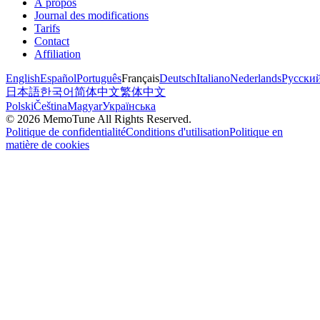
À propos
Journal des modifications
Tarifs
Contact
Affiliation
English
Español
Português
Français
Deutsch
Italiano
Nederlands
Русски
日本語
한국어
简体中文
繁体中文
Polski
Čeština
Magyar
Українська
©
2026
MemoTune
All Rights Reserved.
Politique de confidentialité
Conditions d'utilisation
Politique en
matière de cookies