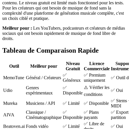
contenu. Le niveau gratuit est limité mais fonctionnel pour les tests.
Pour les créateurs qui ont besoin de musique de fond sans la
complexité d'une plateforme de génération musicale complète, c'est
un choix ciblé et pratique.
Meilleur pour :
Les YouTubers, podcasteurs et créateurs de médias
sociaux qui ont besoin rapidement de musique de fond libre de
droits.
Tableau de Comparaison Rapide
Niveau
Licence
Suppo
Outil
Meilleur pour
Gratuit
Commerciale
Instrume
✅
✅ Premium
MemoTune
Général / Créateurs
✅ Outil d
Généreux
uniquement
⚠️ Vérifier les
Genres
✅
Udio
✅ Oui
expérimentaux
Disponible
conditions
✅ Stems 
Mureka
Musiciens / API
✅ Limité
✅ Disponible
MIDI
Classique /
✅
✅ Plans
✅ Export
AIVA
Cinématographique
Disponible
payants
partition
✅ Libre de
Beatoven.ai
Fonds vidéo
✅ Limité
✅ Oui
droits