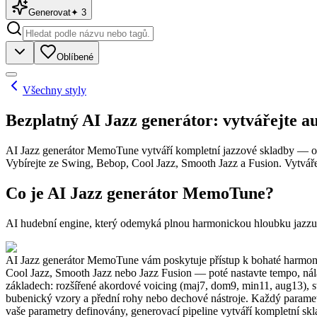
Generovat
✦
3
Oblíbené
Všechny styly
Bezplatný AI Jazz generátor: vytvářejte a
AI Jazz generátor MemoTune vytváří kompletní jazzové skladby — od
Vybírejte ze Swing, Bebop, Cool Jazz, Smooth Jazz a Fusion. Vytváře
Co je AI Jazz generátor MemoTune?
AI hudební engine, který odemyká plnou harmonickou hloubku jazzu
AI Jazz generátor MemoTune vám poskytuje přístup k bohaté harmoni
Cool Jazz, Smooth Jazz nebo Jazz Fusion — poté nastavte tempo, nálad
základech: rozšířené akordové voicing (maj7, dom9, min11, aug13), s
bubenický vzory a přední rohy nebo dechové nástroje. Každý parametr
vaše parametry definovány, generovací pipeline vytváří kompletní s