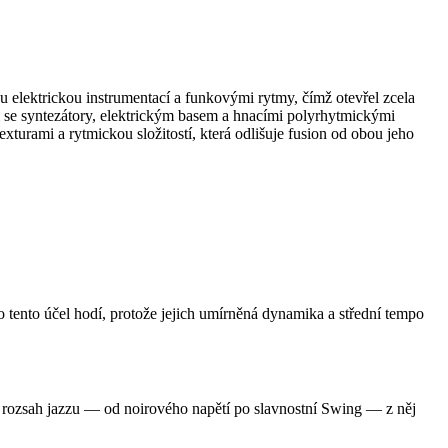
u elektrickou instrumentací a funkovými rytmy, čímž otevřel zcela
 se syntezátory, elektrickým basem a hnacími polyrhytmickými
rami a rytmickou složitostí, která odlišuje fusion od obou jeho
o tento účel hodí, protože jejich umírněná dynamika a střední tempo
í rozsah jazzu — od noirového napětí po slavnostní Swing — z něj