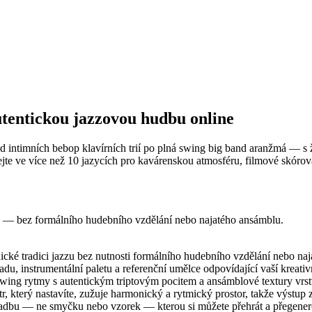
utentickou jazzovou hudbu online
 intimních bebop klavírních trií po plná swing big band aranžmá — s 
jte ve více než 10 jazycích pro kavárenskou atmosféru, filmové skóro
 — bez formálního hudebního vzdělání nebo najatého ansámblu.
cké tradici jazzu bez nutnosti formálního hudebního vzdělání nebo 
u, instrumentální paletu a referenční umělce odpovídající vaší kreativ
wing rytmy s autentickým triptovým pocitem a ansámblové textury vrstv
, který nastavíte, zužuje harmonický a rytmický prostor, takže výstup
kladbu — ne smyčku nebo vzorek — kterou si můžete přehrát a přegene