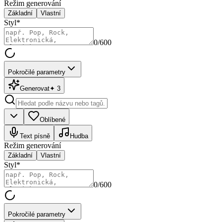
Režim generování
Základní
Vlastní
Styl
*
0
/600
Pokročilé parametry
Generovat
✦
3
Oblíbené
Text písně
Hudba
Režim generování
Základní
Vlastní
Styl
*
0
/600
Pokročilé parametry