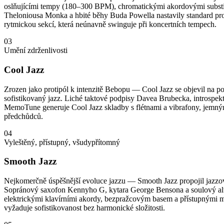
oslňujícími tempy (180–300 BPM), chromatickými akordovými substituc
Theloniousa Monka a hbité běhy Buda Powella nastavily standard pro 
rytmickou sekcí, která neúnavně swinguje při koncertních tempech.
03
Umění zdrženlivosti
Cool Jazz
Zrozen jako protipól k intenzitě Bebopu — Cool Jazz se objevil na po
sofistikovaný jazz. Liché taktové podpisy Davea Brubecka, introspekt
MemoTune generuje Cool Jazz skladby s flétnami a vibrafony, jemným
předchůdců.
04
Vyleštěný, přístupný, všudypřítomný
Smooth Jazz
Nejkomerčně úspěšnější evoluce jazzu — Smooth Jazz propojil jazzovo
Sopránový saxofon Kennyho G, kytara George Bensona a soulový alt 
elektrickými klavírními akordy, bezpražcovým basem a přístupnými m
vyžaduje sofistikovanost bez harmonické složitosti.