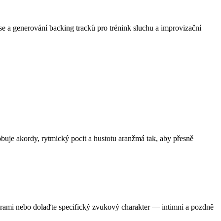
ese a generování backing tracků pro trénink sluchu a improvizační
uje akordy, rytmický pocit a hustotu aranžmá tak, aby přesně
turami nebo dolaďte specifický zvukový charakter — intimní a pozdně