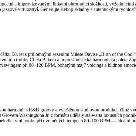
emi a improvizovanými linkami ohromující složitosti, vyžadujícími ak
jazzové virtuozství. Generujte Bebop skladby s autentickými rychlost
čátku 50. let s průlomnými sezeními Milese Davise „Birth of the Cool“,
ivní tón trubky Cheta Bakera a impresionistická harmonická paleta Záp
 swingem při 80–120 BPM, bohatými maj7 voicings a klidnou emocionál
u harmonii s R&B groovy a vyleštěnou studiovou produkcí, čímž vytvoř
Grovera Washingtona Jr. z formátu udělaly stalwarta luxusních podn
elodickými hooky při uvolněných tempech 80–100 BPM — ideální pro at