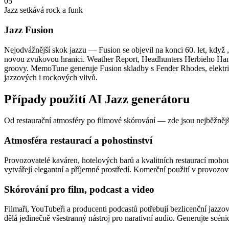
05
Jazz setkává rock a funk
Jazz Fusion
Nejodvážnější skok jazzu — Fusion se objevil na konci 60. let, když
novou zvukovou hranici. Weather Report, Headhunters Herbieho Hanco
groovy. MemoTune generuje Fusion skladby s Fender Rhodes, elektric
jazzových i rockových vlivů.
Případy použití AI Jazz generátoru
Od restaurační atmosféry po filmové skórování — zde jsou nejběžnější
Atmosféra restaurací a pohostinství
Provozovatelé kaváren, hotelových barů a kvalitních restaurací mohou
vytvářejí elegantní a příjemné prostředí. Komerční použití v provoz
Skórování pro film, podcast a video
Filmaři, YouTubeři a producenti podcastů potřebují bezlicenční jazz
dělá jedinečně všestranný nástroj pro narativní audio. Generujte scén