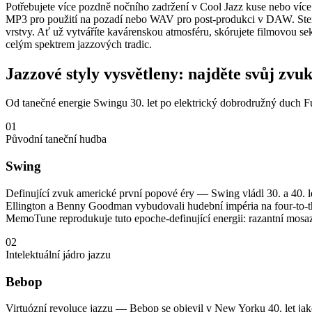
Potřebujete více pozdně nočního zadržení v Cool Jazz kuse nebo více 
MP3 pro použití na pozadí nebo WAV pro post-produkci v DAW. Stemy — 
vrstvy. Ať už vytváříte kavárenskou atmosféru, skórujete filmovou se
celým spektrem jazzových tradic.
Jazzové styly vysvětleny: najděte svůj zvu
Od tanečné energie Swingu 30. let po elektrický dobrodružný duch Fusi
01
Původní taneční hudba
Swing
Definující zvuk americké první popové éry — Swing vládl 30. a 40. l
Ellington a Benny Goodman vybudovali hudební impéria na four-to-t
MemoTune reprodukuje tuto epoche-definující energii: razantní mosaz
02
Intelektuální jádro jazzu
Bebop
Virtuózní revoluce jazzu — Bebop se objevil v New Yorku 40. let jako