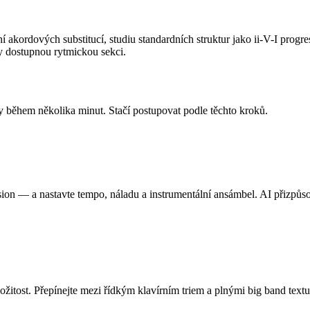
 akordových substitucí, studiu standardních struktur jako ii-V-I progr
dy dostupnou rytmickou sekci.
 během několika minut. Stačí postupovat podle těchto kroků.
n — a nastavte tempo, náladu a instrumentální ansámbel. AI přizpůsob
ožitost. Přepínejte mezi řídkým klavírním triem a plnými big band tex