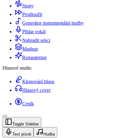
Stopy
Prodloužit
Generátor instrumentální hudby
Přidat vokál
Nahradit sekci
Mashup
Remastering
Hlasové studio
Klonování hlasu
Hlasový cover
Ceník
Toggle Sidebar
Text písně
Hudba