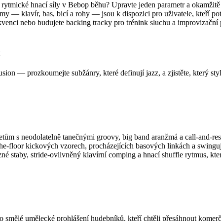
rytmické hnací síly v Bebop běhu? Upravte jeden parametr a okamžitě p
klavír, bas, bicí a rohy — jsou k dispozici pro uživatele, kteří potř
kvenci nebo budujete backing tracky pro trénink sluchu a improvizační p
k
on — prozkoumejte subžánry, které definují jazz, a zjistěte, který styl
etům s neodolatelně tanečnými groovy, big band aranžmá a call-and-res
he-floor kickových vzorech, procházejících basových linkách a swing
né staby, stride-ovlivněný klavírní comping a hnací shuffle rytmus, kt
 smělé umělecké prohlášení hudebníků, kteří chtěli přesáhnout komerčn