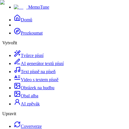
MemoTune
Domů
Prozkoumat
Vytvořit
Tvůrce písní
AI generátor textů písní
Text písně na píseň
Video s textem písně
Obrázek na hudbu
Obal alba
AI zpěvák
Upravit
Coververze