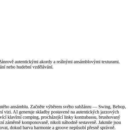
žánrově autentickými akordy a reálnými ansámblovými texturami.
vání nebo hudební vzdělávání.
najatého ansámblu. Začněte výběrem svého subžánru — Swing, Bebop,
ní vizi. AI generuje skladby postavené na autentických jazzových
ící klavírní comping, procházející linky kontrabassu, brushovaný
 zní záměrně komponovaně, nikoli náhodně sestaveně. Jakmile jsou
rovat, dokud barva harmonie a groove nepůsobí přesně správně.