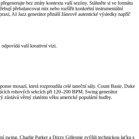
řegenerujte bez ztráty kontextu vaší sezóny. Stáhněte si ve formátu
ebují přebalancovat mix nebo rozšířit konkrétní instrumentální
raxi, AI Jazz generátor přináší žánrově autentické výsledky napříč
 odpovídá vaší kreativní vizi.
ponse mosazí, která rozproudila celé taneční sály. Count Basie, Duke
ujících rohových sekcích při 120–200 BPM. Swing generátor
erý zůstává věrný zlatému věku americké populární hudby.
í swing. Charlie Parker a Dizzy Gillespie zvýšili technickou laťku s