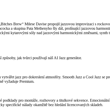
 „Bitches Brew“ Milese Davise propojil jazzovou improvizaci s rockovo
cka a skupina Pata Methenyho šly dál, prolínající jazzovou harmonii
kými kytarovými sóly nad jazzovými harmonickými změnami, synth textu
 způsoby, jak tvůrci používají náš AI Jazz generátor.
 vytvářet jazz pro dokreslení atmosféry. Smooth Jazz a Cool Jazz se pr
ovně vyžaduje Premium.
ové podklady pro montáže, rozhovory a titulkové sekvence. Emocionáln
icky specifické nálady okamžitě bez hledání licencovaných skladeb.