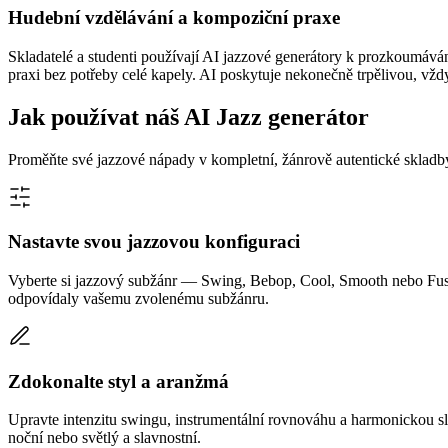
Hudební vzdělávání a kompoziční praxe
Skladatelé a studenti používají AI jazzové generátory k prozkoumávání
praxi bez potřeby celé kapely. AI poskytuje nekonečně trpělivou, vž
Jak používat náš AI Jazz generátor
Proměňte své jazzové nápady v kompletní, žánrově autentické skladby
Nastavte svou jazzovou konfiguraci
Vyberte si jazzový subžánr — Swing, Bebop, Cool, Smooth nebo Fusio
odpovídaly vašemu zvolenému subžánru.
Zdokonalte styl a aranžmá
Upravte intenzitu swingu, instrumentální rovnováhu a harmonickou sl
noční nebo světlý a slavnostní.