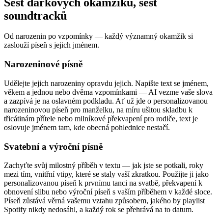
Šest dárkových okamžiků, šest
soundtracků
Od narozenin po vzpomínky — každý významný okamžik si
zaslouží píseň s jejich jménem.
Narozeninové písně
Udělejte jejich narozeniny opravdu jejich. Napište text se jménem,
věkem a jednou nebo dvěma vzpomínkami — AI vezme vaše slova
a zazpívá je na oslavném podkladu. Ať už jde o personalizovanou
narozeninovou píseň pro manželku, na míru ušitou skladbu k
třicátinám přítele nebo milníkové překvapení pro rodiče, text je
oslovuje jménem tam, kde obecná pohlednice nestačí.
Svatební a výroční písně
Zachyťte svůj milostný příběh v textu — jak jste se potkali, roky
mezi tím, vnitřní vtipy, které se staly vaší zkratkou. Použijte ji jako
personalizovanou píseň k prvnímu tanci na svatbě, překvapení k
obnovení slibu nebo výroční píseň s vaším příběhem v každé sloce.
Píseň zůstává věrná vašemu vztahu způsobem, jakého by playlist
Spotify nikdy nedosáhl, a každý rok se přehrává na to datum.