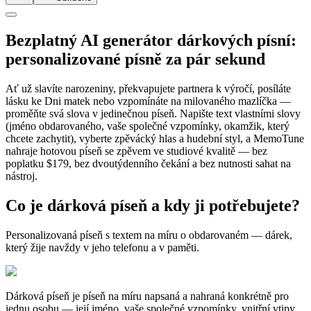
Bezplatný AI generátor dárkových písní:
personalizované písně za pár sekund
Ať už slavíte narozeniny, překvapujete partnera k výročí, posíláte
lásku ke Dni matek nebo vzpomínáte na milovaného mazlíčka —
proměňte svá slova v jedinečnou píseň. Napište text vlastními slovy
(jméno obdarovaného, vaše společné vzpomínky, okamžik, který
chcete zachytit), vyberte zpěvácký hlas a hudební styl, a MemoTune
nahraje hotovou píseň se zpěvem ve studiové kvalitě — bez
poplatku $179, bez dvoutýdenního čekání a bez nutnosti sahat na
nástroj.
Co je dárková píseň a kdy ji potřebujete?
Personalizovaná píseň s textem na míru o obdarovaném — dárek,
který žije navždy v jeho telefonu a v paměti.
Dárková píseň je píseň na míru napsaná a nahraná konkrétně pro
jednu osobu — její jméno, vaše společné vzpomínky, vnitřní vtipy,