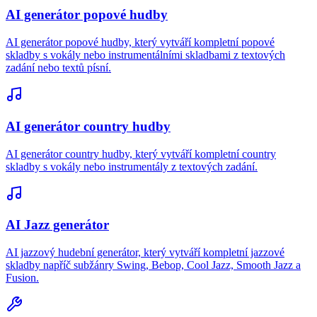
AI generátor popové hudby
AI generátor popové hudby, který vytváří kompletní popové
skladby s vokály nebo instrumentálními skladbami z textových
zadání nebo textů písní.
AI generátor country hudby
AI generátor country hudby, který vytváří kompletní country
skladby s vokály nebo instrumentály z textových zadání.
AI Jazz generátor
AI jazzový hudební generátor, který vytváří kompletní jazzové
skladby napříč subžánry Swing, Bebop, Cool Jazz, Smooth Jazz a
Fusion.