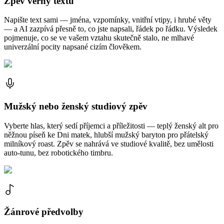
Zpěv věrný textu
Napište text sami — jména, vzpomínky, vnitřní vtipy, i hrubé věty
— a AI zazpívá přesně to, co jste napsali, řádek po řádku. Výsledek
pojmenuje, co se ve vašem vztahu skutečně stalo, ne mlhavé
univerzální pocity napsané cizím člověkem.
Mužský nebo ženský studiový zpěv
Vyberte hlas, který sedí příjemci a příležitosti — teplý ženský alt pro
něžnou píseň ke Dni matek, hlubší mužský baryton pro přátelský
milníkový roast. Zpěv se nahrává ve studiové kvalitě, bez umělosti
auto-tunu, bez robotického timbru.
Žánrové předvolby