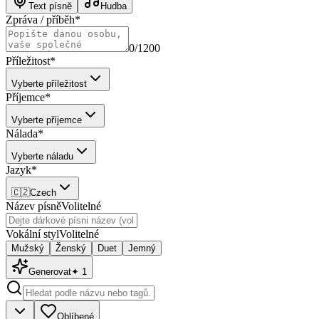
Text písně
Hudba
Zpráva / příběh
*
0
/1200
Příležitost
*
Vyberte příležitost
Příjemce
*
Vyberte příjemce
Nálada
*
Vyberte náladu
Jazyk
*
🇨🇿
Czech
Název písně
Volitelné
Vokální styl
Volitelné
Mužský
Ženský
Duet
Jemný
Generovat
✦
1
Oblíbené