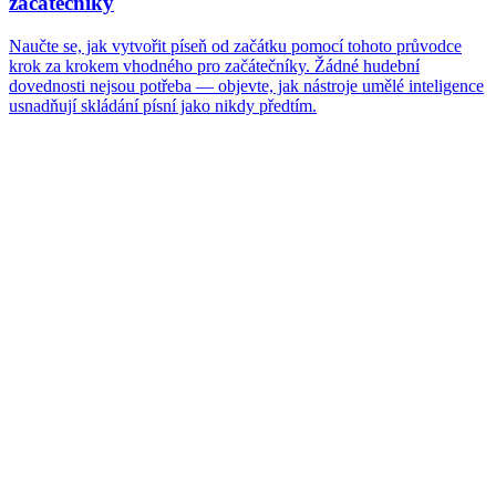
začátečníky
Naučte se, jak vytvořit píseň od začátku pomocí tohoto průvodce
krok za krokem vhodného pro začátečníky. Žádné hudební
dovednosti nejsou potřeba — objevte, jak nástroje umělé inteligence
usnadňují skládání písní jako nikdy předtím.
Může píseň skutečně obsahovat můj vlastní text a
jméno příjemce?
Ano. Text píšete nebo vkládáte sami — jména, vzpomínky, vnitřní
vtipy, i konkrétní řádky, které chcete slyšet zpívané — a AI je
zazpívá tak, jak jsou napsané, řádek po řádku. Výsledek je opravdu
personalizovaný, ne šablona s vloženým jménem. Nemáte vyleštěný
text? Vlepte hrubé poznámky jako text; AI zazpívá přesně to, co jste
napsali, a pak regenerujete, jak budete znění upravovat.
Jak dlouho trvá vygenerování dárkové písně?
Asi 30 až 60 sekund pro celou píseň. Zahrnuje to text nahraný se