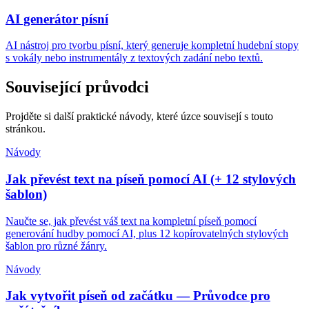
AI generátor písní
AI nástroj pro tvorbu písní, který generuje kompletní hudební stopy
s vokály nebo instrumentály z textových zadání nebo textů.
Související průvodci
Projděte si další praktické návody, které úzce souvisejí s touto
stránkou.
Návody
Jak převést text na píseň pomocí AI (+ 12 stylových
šablon)
Naučte se, jak převést váš text na kompletní píseň pomocí
generování hudby pomocí AI, plus 12 kopírovatelných stylových
šablon pro různé žánry.
Návody
Jak vytvořit píseň od začátku — Průvodce pro