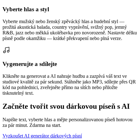
Vyberte hlas a styl
Vyberte mužský nebo ženský zpěvácký hlas a hudební styl —
prožitá akustická balada, country vyprávění, svižný pop, jemný
R&B, jazz nebo měkká ukolébavka pro novorozeně. Nastavte délku
písně podle okamžiku — krátké překvapení nebo plná verze.
Vygenerujte a sdílejte
Klikněte na generovat a AI nahraje hudbu a zazpívá váš text ve
studiové kvalitě za pár sekund. Stáhněte jako MP3, sdílejte přes QR
kód na pohlednici, zveřejněte přímo na sítích nebo přiložte
tisknutelný text.
Začněte tvořit svou dárkovou píseň s AI
Napište text, vyberte hlas a mějte personalizovanou píseň hotovou
za pár minut. Zdarma na start.
Vyzkoušet AI generátor dárkových písní