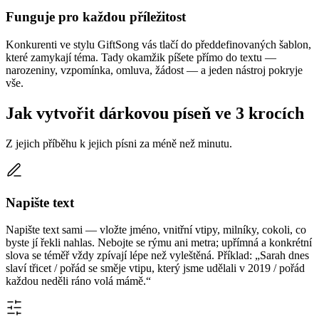
Funguje pro každou příležitost
Konkurenti ve stylu GiftSong vás tlačí do předdefinovaných šablon,
které zamykají téma. Tady okamžik píšete přímo do textu —
narozeniny, vzpomínka, omluva, žádost — a jeden nástroj pokryje
vše.
Jak vytvořit dárkovou píseň ve 3 krocích
Z jejich příběhu k jejich písni za méně než minutu.
Napište text
Napište text sami — vložte jméno, vnitřní vtipy, milníky, cokoli, co
byste jí řekli nahlas. Nebojte se rýmu ani metra; upřímná a konkrétní
slova se téměř vždy zpívají lépe než vyleštěná. Příklad: „Sarah dnes
slaví třicet / pořád se směje vtipu, který jsme udělali v 2019 / pořád
každou neděli ráno volá mámě.“