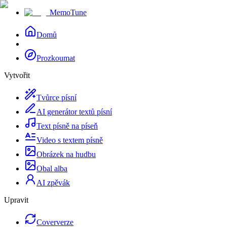
MemoTune
Domů
Prozkoumat
Vytvořit
Tvůrce písní
AI generátor textů písní
Text písně na píseň
Video s textem písně
Obrázek na hudbu
Obal alba
AI zpěvák
Upravit
Coververze