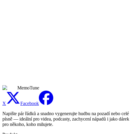
příjem vyžadují píseň vytvořenou během aktivního předplatného
Premium. Nadále platí pravidla platforem.
Čím se to liší od Songfinch, CustomSongGift nebo
jiných AI služeb?
Songfinch a CustomSongGift používají skutečné lidské skladatele
— skvělé, když čas a rozpočet nejsou omezení ($179–$1,799 s
dodáním 2 dny až 2 týdny). Čistě AI služby jako GiftSong, One
Special Song a SongMint také nabízejí okamžité generování;
MemoTune se liší neomezenými regeneracemi a bezplatným
náhledem před jakoukoli platbou. Správný nástroj závisí na
okamžiku: najměte skutečného umělce, když máte týdny; použijte
MemoTune, když je dárek na zítra.
MemoTune
X
Facebook
Napište pár řádků a snadno vygenerujte hudbu na pozadí nebo celé
písně — ideální pro videa, podcasty, zachycení nápadů i jako dárek
pro někoho, koho milujete.