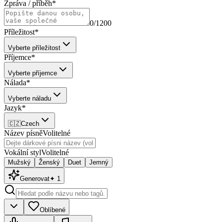
Zpráva / příběh
*
0
/1200
Příležitost
*
Vyberte příležitost
Příjemce
*
Vyberte příjemce
Nálada
*
Vyberte náladu
Jazyk
*
🇨🇿
Czech
Název písně
Volitelné
Vokální styl
Volitelné
Mužský
Ženský
Duet
Jemný
Generovat
✦
1
Oblíbené