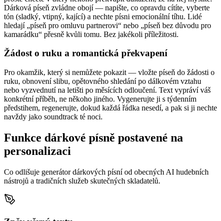
Dárková píseň zvládne obojí — napište, co opravdu cítíte, vyberte
tón (sladký, vtipný, kající) a nechte písni emocionální tíhu. Lidé
hledají „píseň pro omluvu partnerovi“ nebo „píseň bez důvodu pro
kamarádku“ přesně kvůli tomu. Bez jakékoli příležitosti.
Žádost o ruku a romantická překvapení
Pro okamžik, který si nemůžete pokazit — vložte píseň do žádosti o
ruku, obnovení slibu, opětovného shledání po dálkovém vztahu
nebo vyzvednutí na letišti po měsících odloučení. Text vypráví váš
konkrétní příběh, ne někoho jiného. Vygenerujte ji s týdenním
předstihem, regenerujte, dokud každá řádka nesedí, a pak si ji nechte
navždy jako soundtrack té noci.
Funkce dárkové písně postavené na
personalizaci
Co odlišuje generátor dárkových písní od obecných AI hudebních
nástrojů a tradičních služeb skutečných skladatelů.