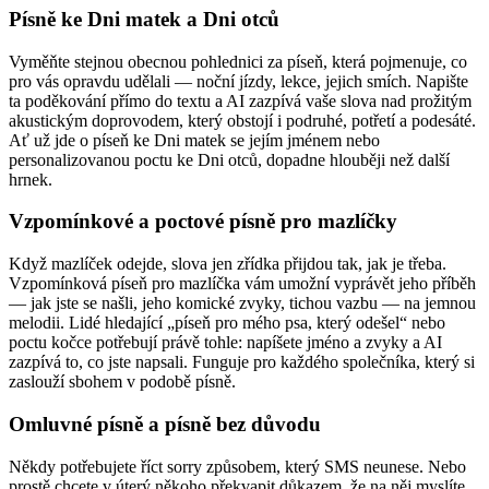
Písně ke Dni matek a Dni otců
Vyměňte stejnou obecnou pohlednici za píseň, která pojmenuje, co
pro vás opravdu udělali — noční jízdy, lekce, jejich smích. Napište
ta poděkování přímo do textu a AI zazpívá vaše slova nad prožitým
akustickým doprovodem, který obstojí i podruhé, potřetí a podesáté.
Ať už jde o píseň ke Dni matek se jejím jménem nebo
personalizovanou poctu ke Dni otců, dopadne hlouběji než další
hrnek.
Vzpomínkové a poctové písně pro mazlíčky
Když mazlíček odejde, slova jen zřídka přijdou tak, jak je třeba.
Vzpomínková píseň pro mazlíčka vám umožní vyprávět jeho příběh
— jak jste se našli, jeho komické zvyky, tichou vazbu — na jemnou
melodii. Lidé hledající „píseň pro mého psa, který odešel“ nebo
poctu kočce potřebují právě tohle: napíšete jméno a zvyky a AI
zazpívá to, co jste napsali. Funguje pro každého společníka, který si
zaslouží sbohem v podobě písně.
Omluvné písně a písně bez důvodu
Někdy potřebujete říct sorry způsobem, který SMS neunese. Nebo
prostě chcete v úterý někoho překvapit důkazem, že na něj myslíte.