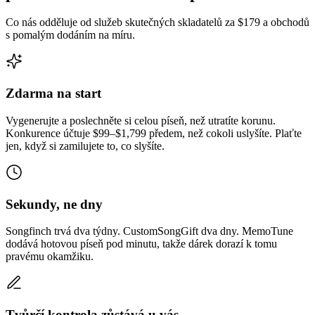
Co nás odděluje od služeb skutečných skladatelů za $179 a obchodů
s pomalým dodáním na míru.
Zdarma na start
Vygenerujte a poslechněte si celou píseň, než utratíte korunu.
Konkurence účtuje $99–$1,799 předem, než cokoli uslyšíte. Plaťte
jen, když si zamilujete to, co slyšíte.
Sekundy, ne dny
Songfinch trvá dva týdny. CustomSongGift dva dny. MemoTune
dodává hotovou píseň pod minutu, takže dárek dorazí k tomu
pravému okamžiku.
Tvůrčí kontrola zůstává u vás