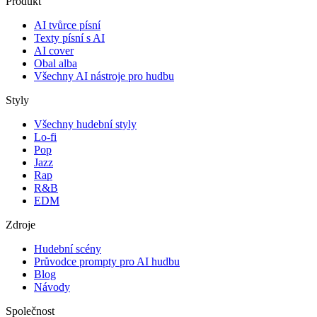
Produkt
AI tvůrce písní
Texty písní s AI
AI cover
Obal alba
Všechny AI nástroje pro hudbu
Styly
Všechny hudební styly
Lo-fi
Pop
Jazz
Rap
R&B
EDM
Zdroje
Hudební scény
Průvodce prompty pro AI hudbu
Blog
Návody
Společnost