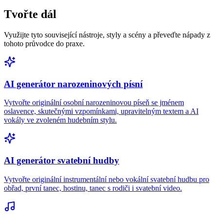
Tvořte dál
Využijte tyto související nástroje, styly a scény a převeďte nápady z
tohoto průvodce do praxe.
AI generátor narozeninových písní
Vytvořte originální osobní narozeninovou píseň se jménem
oslavence, skutečnými vzpomínkami, upravitelným textem a AI
vokály ve zvoleném hudebním stylu.
AI generátor svatební hudby
Vytvořte originální instrumentální nebo vokální svatební hudbu pro
obřad, první tanec, hostinu, tanec s rodiči i svatební video.