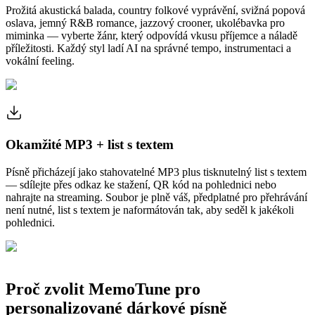
Prožitá akustická balada, country folkové vyprávění, svižná popová
oslava, jemný R&B romance, jazzový crooner, ukolébavka pro
miminka — vyberte žánr, který odpovídá vkusu příjemce a náladě
příležitosti. Každý styl ladí AI na správné tempo, instrumentaci a
vokální feeling.
Okamžité MP3 + list s textem
Písně přicházejí jako stahovatelné MP3 plus tisknutelný list s textem
— sdílejte přes odkaz ke stažení, QR kód na pohlednici nebo
nahrajte na streaming. Soubor je plně váš, předplatné pro přehrávání
není nutné, list s textem je naformátován tak, aby seděl k jakékoli
pohlednici.
Proč zvolit MemoTune pro
personalizované dárkové písně