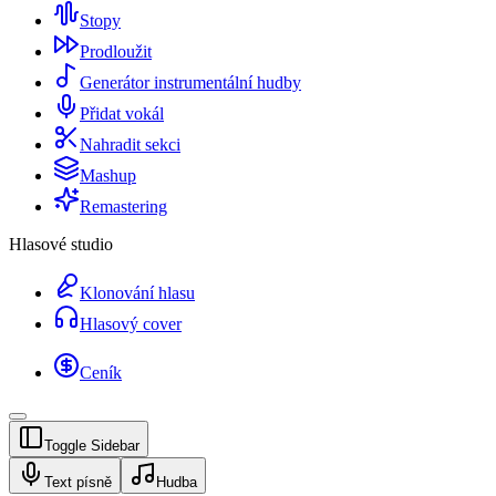
Stopy
Prodloužit
Generátor instrumentální hudby
Přidat vokál
Nahradit sekci
Mashup
Remastering
Hlasové studio
Klonování hlasu
Hlasový cover
Ceník
Toggle Sidebar
Text písně
Hudba