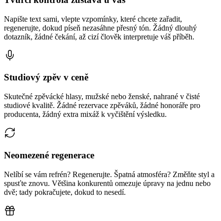
Napište text sami, vlepte vzpomínky, které chcete zařadit,
regenerujte, dokud píseň nezasáhne přesný tón. Žádný dlouhý
dotazník, žádné čekání, až cizí člověk interpretuje váš příběh.
Studiový zpěv v ceně
Skutečné zpěvácké hlasy, mužské nebo ženské, nahrané v čisté
studiové kvalitě. Žádné rezervace zpěváků, žádné honoráře pro
producenta, žádný extra mixáž k vyčištění výsledku.
Neomezené regenerace
Nelíbí se vám refrén? Regenerujte. Špatná atmosféra? Změňte styl a
spusťte znovu. Většina konkurentů omezuje úpravy na jednu nebo
dvě; tady pokračujete, dokud to nesedí.