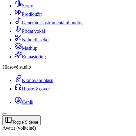
Stopy
Prodloužit
Generátor instrumentální hudby
Přidat vokál
Nahradit sekci
Mashup
Remastering
Hlasové studio
Klonování hlasu
Hlasový cover
Ceník
Toggle Sidebar
Avatar (volitelné)