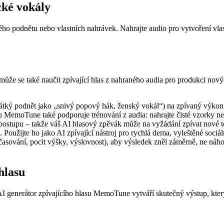
cké vokály
o podnětu nebo vlastních nahrávek. Nahrajte audio pro vytvoření vlas
 a může se také naučit zpívající hlas z nahraného audia pro produkci no
krátký podnět jako „snivý popový hák, ženský vokál“) na zpívaný výkon. 
hlasu MemoTune také podporuje trénování z audia: nahrajte čisté vzorky 
ostupu – takže váš AI hlasový zpěvák může na vyžádání zpívat nové tex
at. Použijte ho jako AI zpívající nástroj pro rychlá dema, vyleštěné so
vání, pocit výšky, výslovnost), aby výsledek zněl záměrně, ne náhodně
hlasu
 AI generátor zpívajícího hlasu MemoTune vytváří skutečný výstup, kte