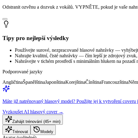
Odstranit ozvěnu a dozvuk z vokálů. VYPNĚTE, pokud je vaše nahráv
Tipy pro nejlepší výsledky
Používejte surové, nezpracované hlasové nahrávky — vyhýbejt
Nahrajte kvalitní, čisté nahrávky — čím lepší je zdrojový zvuk
Nahrávejte v tichém prostředí s minimálním hlukem na pozad
Podporované jazyky
Angličtina
Španělština
Japonština
Korejština
Čínština
Francouzština
Něm
Máte již natrénovaný hlasový model? Použijte jej k vytvoření coveru 
Vyzkoušet AI hlasový cover
→
Zahájit trénování (45+ min)
Trénovat
Modely
Avatar (volitelné)