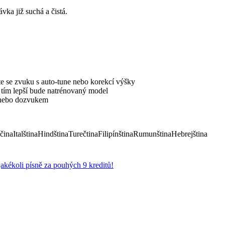
ka již suchá a čistá.
e se zvuku s auto-tune nebo korekcí výšky
, tím lepší bude natrénovaný model
í nebo dozvukem
čina
Italština
Hindština
Turečtina
Filipínština
Rumunština
Hebrejština
jakékoli písně za pouhých 9 kreditů!