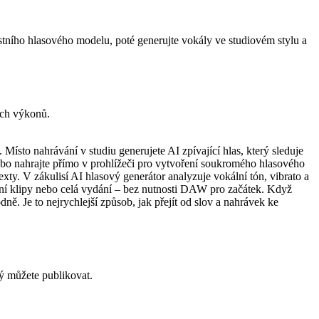
tního hlasového modelu, poté generujte vokály ve studiovém stylu a
vých výkonů.
Místo nahrávání v studiu generujete AI zpívající hlas, který sleduje
nebo nahrajte přímo v prohlížeči pro vytvoření soukromého hlasového
ty. V zákulisí AI hlasový generátor analyzuje vokální tón, vibrato a
ciální klipy nebo celá vydání – bez nutnosti DAW pro začátek. Když
. Je to nejrychlejší způsob, jak přejít od slov a nahrávek ke
rý můžete publikovat.