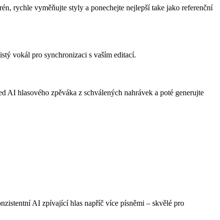
rén, rychle vyměňujte styly a ponechejte nejlepší take jako referenční
istý vokál pro synchronizaci s vaším editací.
nded AI hlasového zpěváka z schválených nahrávek a poté generujte
stentní AI zpívající hlas napříč více písněmi – skvělé pro