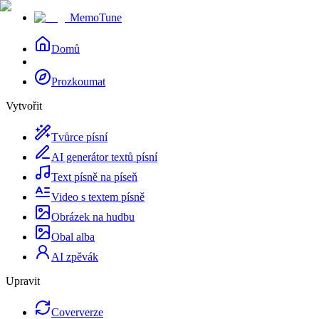
MemoTune
Domů
Prozkoumat
Vytvořit
Tvůrce písní
AI generátor textů písní
Text písně na píseň
Video s textem písně
Obrázek na hudbu
Obal alba
AI zpěvák
Upravit
Coververze