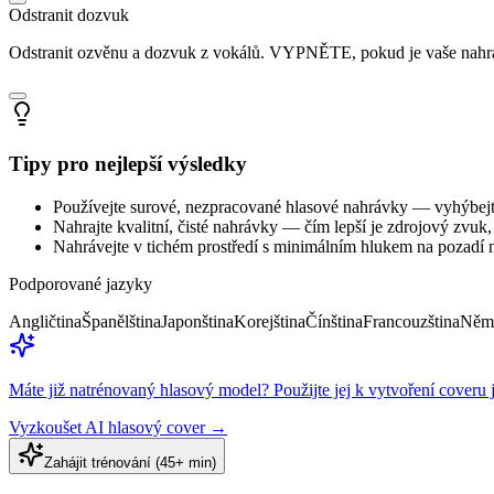
Odstranit dozvuk
Odstranit ozvěnu a dozvuk z vokálů. VYPNĚTE, pokud je vaše nahráv
Tipy pro nejlepší výsledky
Používejte surové, nezpracované hlasové nahrávky — vyhýbejt
Nahrajte kvalitní, čisté nahrávky — čím lepší je zdrojový zvuk
Nahrávejte v tichém prostředí s minimálním hlukem na pozad
Podporované jazyky
Angličtina
Španělština
Japonština
Korejština
Čínština
Francouzština
Něm
Máte již natrénovaný hlasový model? Použijte jej k vytvoření coveru 
Vyzkoušet AI hlasový cover
→
Zahájit trénování (45+ min)