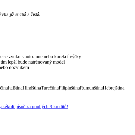
ka již suchá a čistá.
e se zvuku s auto-tune nebo korekcí výšky
, tím lepší bude natrénovaný model
í nebo dozvukem
čina
Italština
Hindština
Turečtina
Filipínština
Rumunština
Hebrejština
jakékoli písně za pouhých 9 kreditů!