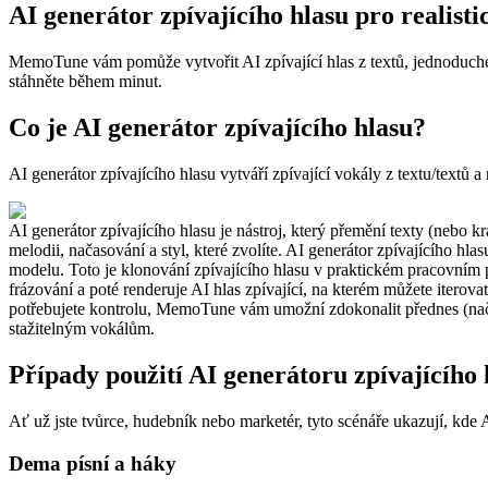
AI generátor zpívajícího hlasu pro realisti
MemoTune vám pomůže vytvořit AI zpívající hlas z textů, jednoduchéh
stáhněte během minut.
Co je AI generátor zpívajícího hlasu?
AI generátor zpívajícího hlasu vytváří zpívající vokály z textu/textů
AI generátor zpívajícího hlasu je nástroj, který přemění texty (nebo 
melodii, načasování a styl, které zvolíte. AI generátor zpívajícího 
modelu. Toto je klonování zpívajícího hlasu v praktickém pracovním p
frázování a poté renderuje AI hlas zpívající, na kterém můžete iterov
potřebujete kontrolu, MemoTune vám umožní zdokonalit přednes (načaso
stažitelným vokálům.
Případy použití AI generátoru zpívajícího 
Ať už jste tvůrce, hudebník nebo marketér, tyto scénáře ukazují, kde
Dema písní a háky