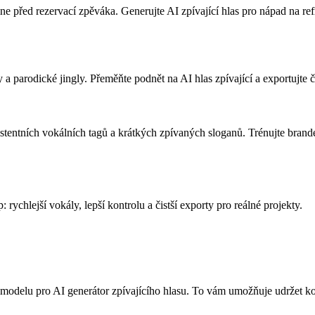
ine před rezervací zpěváka. Generujte AI zpívající hlas pro nápad na ref
 a parodické jingly. Přeměňte podnět na AI hlas zpívající a exportujte č
zistentních vokálních tagů a krátkých zpívaných sloganů. Trénujte bra
ychlejší vokály, lepší kontrolu a čistší exporty pro reálné projekty.
odelu pro AI generátor zpívajícího hlasu. To vám umožňuje udržet konzi