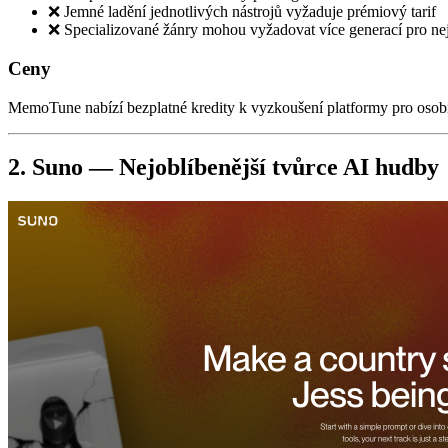
❌ Jemné ladění jednotlivých nástrojů vyžaduje prémiový tarif
❌ Specializované žánry mohou vyžadovat více generací pro nej
Ceny
MemoTune nabízí bezplatné kredity k vyzkoušení platformy pro osobní,
2. Suno — Nejoblíbenější tvůrce AI hudby