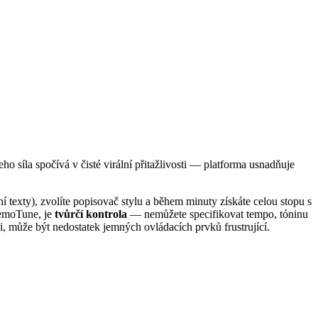
 síla spočívá v čisté virální přitažlivosti — platforma usnadňuje
í texty), zvolíte popisovač stylu a během minuty získáte celou stopu s
 MemoTune, je
tvůrčí kontrola
— nemůžete specifikovat tempo, tóninu
nci, může být nedostatek jemných ovládacích prvků frustrující.