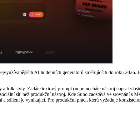
využívanějších AI hudebních generátorů směřujících do roku 2026. Jeho
 a folk styly. Zadáte textový prompt (nebo necháte nástroj napsat vlastn
ní sociální síť než produkční nástroj. Kde Suno zaostává ve srovnání s
ní a sdílení je vynikající. Pro produkční práci, která vyžaduje konziste