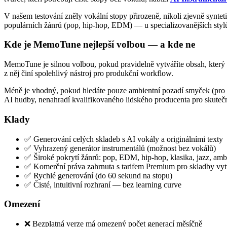
V našem testování zněly vokální stopy přirozeně, nikoli zjevně synte
populárních žánrů (pop, hip-hop, EDM) — u specializovanějších stylů
Kde je MemoTune nejlepší volbou — a kde ne
MemoTune je silnou volbou, pokud pravidelně vytváříte obsah, který 
z něj činí spolehlivý nástroj pro produkční workflow.
Méně je vhodný, pokud hledáte pouze ambientní pozadí smyček (pro vá
AI hudby, nenahradí kvalifikovaného lidského producenta pro skute
Klady
✅ Generování celých skladeb s AI vokály a originálními texty
✅ Vyhrazený generátor instrumentálů (možnost bez vokálů)
✅ Široké pokrytí žánrů: pop, EDM, hip-hop, klasika, jazz, ambi
✅ Komerční práva zahrnuta s tarifem Premium pro skladby vyt
✅ Rychlé generování (do 60 sekund na stopu)
✅ Čisté, intuitivní rozhraní — bez learning curve
Omezení
❌ Bezplatná verze má omezený počet generací měsíčně