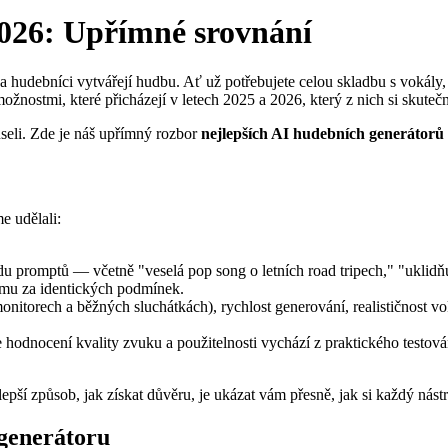
2026: Upřímné srovnání
 a hudebníci vytvářejí hudbu. Ať už potřebujete celou skladbu s vokál
 možnostmi, které přicházejí v letech 2025 a 2026, který z nich si skuteč
useli. Zde je náš upřímný rozbor
nejlepších AI hudebních generátorů 
e udělali:
du promptů — včetně "veselá pop song o letních road tripech," "uklidňuj
rmu za identických podmínek.
itorech a běžných sluchátkách), rychlost generování, realističnost vok
hodnocení kvality zvuku a použitelnosti vychází z praktického testován
epší způsob, jak získat důvěru, je ukázat vám přesně, jak si každý ná
 generátoru