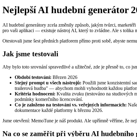
Nejlepší AI hudební generátor 
AI hudební generátory zcela změnily způsob, jakým tvůrci, marketéři
pro vaši aplikaci — existuje nástroj AI, který to zvládne. Ale s tolika
Otestovali jsme šest předních platforem přímo proti sobě, abyste nem
Jak jsme testovali
Aby bylo toto srovnání spravedlivé a užitečné, zde je přesně to, co jsm
Období testování:
Březen 2026
Stejný prompt u všech nástrojů:
Použili jsme konzistentní sa
trailerová hudba" — abychom mohli vyhodnotit každou platfo
Kritéria hodnocení:
Kvalita zvuku (testováno na studiových mon
podmínky komerčního licencování.
Co je založeno na testování vs. veřejných informacích:
Naše 
dokumentace každé platformy k březnu 2026.
Jsme otevření: MemoTune je náš produkt. Ale upřímně věříme, že nejl
Na co se zaměřit při výběru AI hudebního