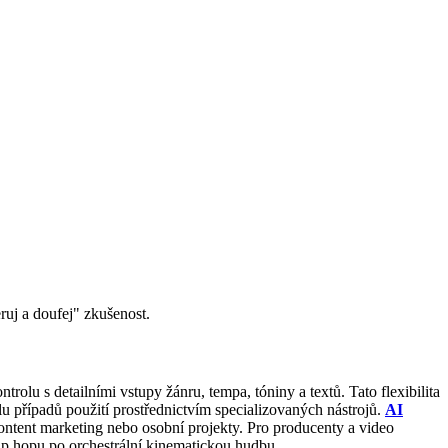
ruj a doufej" zkušenost.
trolu s detailními vstupy žánru, tempa, tóniny a textů. Tato flexibilita
lu případů použití prostřednictvím specializovaných nástrojů.
AI
ontent marketing nebo osobní projekty. Pro producenty a video
hip hopu po orchestrální kinematickou hudbu.