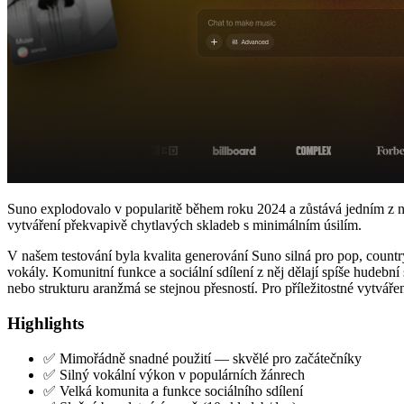
Suno explodovalo v popularitě během roku 2024 a zůstává jedním z nej
vytváření překvapivě chytlavých skladeb s minimálním úsilím.
V našem testování byla kvalita generování Suno silná pro pop, country
vokály. Komunitní funkce a sociální sdílení z něj dělají spíše hudeb
nebo strukturu aranžmá se stejnou přesností. Pro příležitostné vytváře
Highlights
✅ Mimořádně snadné použití — skvělé pro začátečníky
✅ Silný vokální výkon v populárních žánrech
✅ Velká komunita a funkce sociálního sdílení