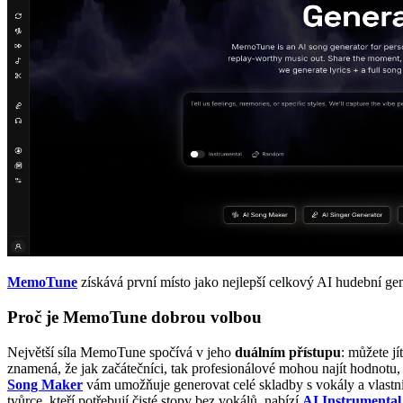
MemoTune
získává první místo jako nejlepší celkový AI hudební gen
Proč je MemoTune dobrou volbou
Největší síla MemoTune spočívá v jeho
duálním přístupu
: můžete jí
znamená, že jak začátečníci, tak profesionálové mohou najít hodnotu, 
Song Maker
vám umožňuje generovat celé skladby s vokály a vlastní
tvůrce, kteří potřebují čisté stopy bez vokálů, nabízí
AI Instrumental