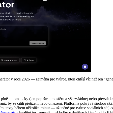
erátor v roce 2026 — zejména pro tvůrce, kteří chtějí víc než jen "gene
t plně automaticky (jen popište atmosféru a vše zvládne) nebo převzít kon
aniž by se cítili přetíženi nebo omezeni. Platforma pokrývá širokou šká
mi texty během několika minut — užitečné pro tvůrce sociálních sítí, c
 Generator
kvalitní instrumentální skladby v desítkách žánrů od lo-fi 