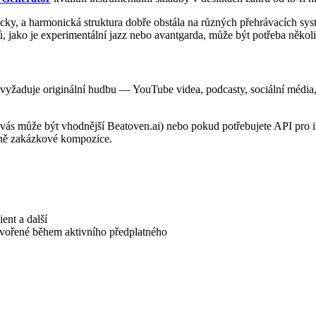
ticky, a harmonická struktura dobře obstála na různých přehrávacích sys
, jako je experimentální jazz nebo avantgarda, může být potřeba někol
vyžaduje originální hudbu — YouTube videa, podcasty, sociální média, k
s může být vhodnější Beatoven.ai) nebo pokud potřebujete API pro int
čně zakázkové kompozice.
ent a další
vořené během aktivního předplatného