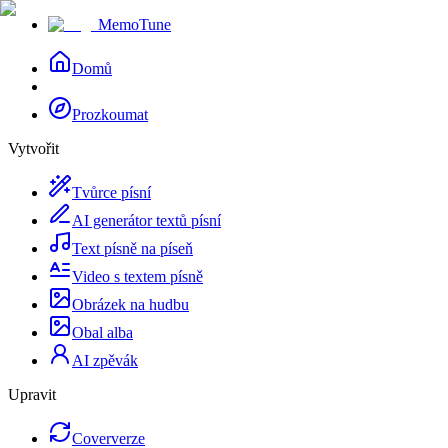
MemoTune
Domů
Prozkoumat
Vytvořit
Tvůrce písní
AI generátor textů písní
Text písně na píseň
Video s textem písně
Obrázek na hudbu
Obal alba
AI zpěvák
Upravit
Coververze