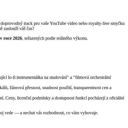
y, doprovodný track pro vaše YouTube video nebo royalty-free smyčku
ně zaslouží váš čas?
v roce 2026
, seřazených podle reálného výkonu.
ící lo-fi instrumentálka na studování" a "filmová orchestrální
álů, žánrová přesnost, snadnost použití, transparentnost cen a
í. Ceny, licenční podmínky a dostupnost funkcí pocházejí z oficiální
stroj vede — a nechat vás rozhodnout, co vám vyhovuje.