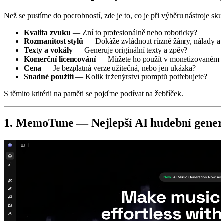
Než se pustíme do podrobností, zde je to, co je při výběru nástroje sku
Kvalita zvuku
— Zní to profesionálně nebo roboticky?
Rozmanitost stylů
— Dokáže zvládnout různé žánry, nálady a
Texty a vokály
— Generuje originální texty a zpěv?
Komerční licencování
— Můžete ho použít v monetizovaném
Cena
— Je bezplatná verze užitečná, nebo jen ukázka?
Snadné použití
— Kolik inženýrství promptů potřebujete?
S těmito kritérii na paměti se pojďme podívat na žebříček.
1. MemoTune — Nejlepší AI hudební generá