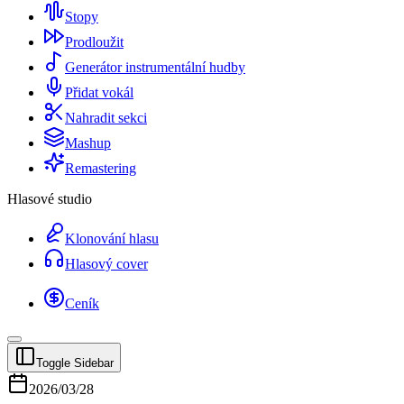
Stopy
Prodloužit
Generátor instrumentální hudby
Přidat vokál
Nahradit sekci
Mashup
Remastering
Hlasové studio
Klonování hlasu
Hlasový cover
Ceník
Toggle Sidebar
2026/03/28