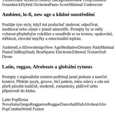
Soundtrack
Hybrid Orchestra
Piano Score
Minimal Underscore
Ambient, lo-fi, new age a klidné soustředění
Použijte tyto styly, když má posluchač studovat, odpočívat,
meditovat nebo zůstat v jemné atmosféře. Prompty by se měly
vyhnout přeplněným vokálům a soustředit se na texturu, opakování,
měkkost, chování smyčky a emocionální teplotu.
Ambient
Lo-fi
Downtempo
New Age
Meditative
Dreamy Pads
Minimal
Piano
Chillhop
Study Beat
Sparse Electronic
Ethereal Texture
Soft
Drone
Latin, reggae, Afrobeats a globální rytmus
Prompty s regionálním rytmem potřebují jasné perkuse a taneční
kontext. Přidejte jazyk, groove, bicí pattern, míru oslavy a zda má
píseň působit tradičně, moderně, romanticky, plážově nebo
připraveně do klubu.
Latin Pop
Bossa
Nova
Salsa
Tango
Reggaeton
Reggae
Dancehall
Dub
Afrobeat
Afro
Pop
Cumbia
World Fusion