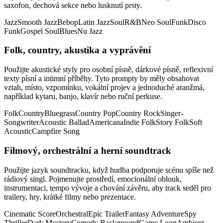
saxofon, dechová sekce nebo lusknutí prsty.
Jazz
Smooth Jazz
Bebop
Latin Jazz
Soul
R&B
Neo Soul
Funk
Disco
Funk
Gospel Soul
Blues
Nu Jazz
Folk, country, akustika a vyprávění
Použijte akustické styly pro osobní písně, dárkové písně, reflexivní
texty písní a intimní příběhy. Tyto prompty by měly obsahovat
vztah, místo, vzpomínku, vokální projev a jednoduché aranžmá,
například kytaru, banjo, klavír nebo ruční perkuse.
Folk
Country
Bluegrass
Country Pop
Country Rock
Singer-
Songwriter
Acoustic Ballad
Americana
Indie Folk
Story Folk
Soft
Acoustic
Campfire Song
Filmový, orchestrální a herní soundtrack
Použijte jazyk soundtracku, když hudba podporuje scénu spíše než
rádiový singl. Pojmenujte prostředí, emocionální oblouk,
instrumentaci, tempo vývoje a chování závěru, aby track seděl pro
trailery, hry, krátké filmy nebo prezentace.
Cinematic Score
Orchestral
Epic Trailer
Fantasy Adventure
Spy
Thriller
Dark Mystery
Comedy Background
Game Loop
Ambient