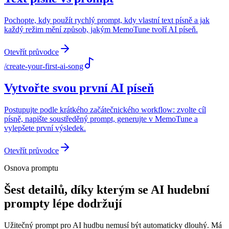
Pochopte, kdy použít rychlý prompt, kdy vlastní text písně a jak
každý režim mění způsob, jakým MemoTune tvoří AI píseň.
Otevřít průvodce
/
create-your-first-ai-song
Vytvořte svou první AI píseň
Postupujte podle krátkého začátečnického workflow: zvolte cíl
písně, napište soustředěný prompt, generujte v MemoTune a
vylepšete první výsledek.
Otevřít průvodce
Osnova promptu
Šest detailů, díky kterým se AI hudební
prompty lépe dodržují
Užitečný prompt pro AI hudbu nemusí být automaticky dlouhý. Má