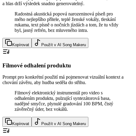
a hlas drží výsledek snadno generovatelný.
Radostná akustická popová narozeninová píseň pro
mého nejlepšího přítele, teplé ženské vokály, tleskání
rukama, text písně o nočních jízdách a tom, že tu vždy
byl, jasný refrén, bez mluveného intra.
Kopírovat
Použít v AI Song Makeru
Filmové odhalení produktu
Prompt pro konkrétní použití má pojmenovat vizuální kontext a
chování závěru, aby hudba seděla do střihu.
Filmový elektronický instrumentál pro video s
odhalením produktu, pulzující syntezátorová basa,
nadějné smyčce, plynulé gradování 100 BPM, čistý
závěrečný úder, bez vokálů.
Kopírovat
Použít v AI Song Makeru