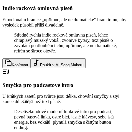
Indie rocková omluvná píseň
Emocionální hranice „upřímné, ale ne dramatické“ brání tomu, aby
výsledek působil příliš divadelně.
Středně rychlá indie rocková omluvná píseň, lehce
chraplavý mužský vokál, zvonivé kytary, text písně o
zavolání po dlouhém tichu, upřímné, ale ne dramatické,
refrén se široce otevře.
Kopírovat
Použít v AI Song Makeru
Smyčka pro podcastové intro
U krátkých assetů pro tvůrce jsou délka, chování smyčky a styl
konce důležitější než text písně.
Desetisekundové moderní funkové intro pro podcast,
pevná basová linka, ostré bicí, jasné klávesy, sebejistá
energie, bez vokálů, plynulá smyčka s čistým button
ending.