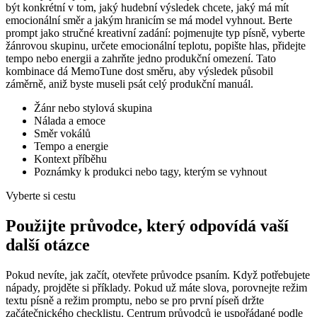
být konkrétní v tom, jaký hudební výsledek chcete, jaký má mít
emocionální směr a jakým hranicím se má model vyhnout. Berte
prompt jako stručné kreativní zadání: pojmenujte typ písně, vyberte
žánrovou skupinu, určete emocionální teplotu, popište hlas, přidejte
tempo nebo energii a zahrňte jedno produkční omezení. Tato
kombinace dá MemoTune dost směru, aby výsledek působil
záměrně, aniž byste museli psát celý produkční manuál.
Žánr nebo stylová skupina
Nálada a emoce
Směr vokálů
Tempo a energie
Kontext příběhu
Poznámky k produkci nebo tagy, kterým se vyhnout
Vyberte si cestu
Použijte průvodce, který odpovídá vaší
další otázce
Pokud nevíte, jak začít, otevřete průvodce psaním. Když potřebujete
nápady, projděte si příklady. Pokud už máte slova, porovnejte režim
textu písně a režim promptu, nebo se pro první píseň držte
začátečnického checklistu. Centrum průvodců je uspořádané podle