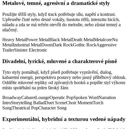
Metalové, temné, agresivní a dramatické styly
Použijte těžší styly, když track potřebuje sílu, napětí a kontrast.
Upřesněte čisté nebo drsné vokály, hustotu riffů, intenzitu bicích,
náladu a zda se má refrén otevřít do melodie, nebo zůstat temný a
stlačený.
Heavy Metal
Power Metal
Black Metal
Death Metal
Metalcore
Nu
Metal
Industrial Metal
Doom
Dark Rock
Gothic Rock
Aggressive
Trailer
Sinister Electronic
Divadelní, lyrické, mluvené a charakterové písně
Tyto styly pomáhají, když píseň potřebuje vyprávění, dialog,
kabaretní energii, perspektivu postavy nebo jasný příběhový oblouk.
Oddělte mluvené repliky od zpívaných hooků a popište styl výkonu
místo spoléhání na jeden široký žánr.
Broadway
Cabaret
Lounge
Operatic Pop
Spoken Word
Narration
Intro
Storytelling Ballad
Duet Scene
Choir Moment
Torch
Song
Theatrical Pop
Character Song
Experimentální, hybridní a texturou vedené nápady