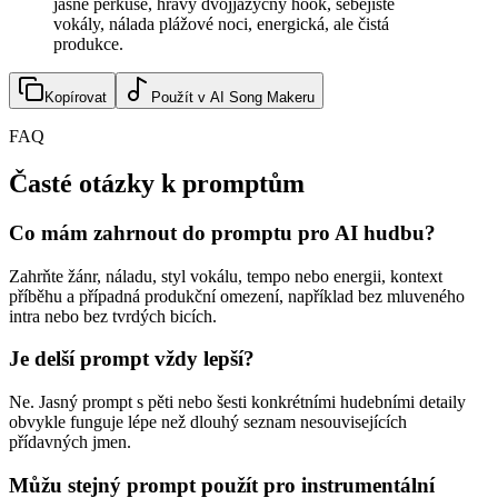
jasné perkuse, hravý dvojjazyčný hook, sebejisté
vokály, nálada plážové noci, energická, ale čistá
produkce.
Kopírovat
Použít v AI Song Makeru
FAQ
Časté otázky k promptům
Co mám zahrnout do promptu pro AI hudbu?
Zahrňte žánr, náladu, styl vokálu, tempo nebo energii, kontext
příběhu a případná produkční omezení, například bez mluveného
intra nebo bez tvrdých bicích.
Je delší prompt vždy lepší?
Ne. Jasný prompt s pěti nebo šesti konkrétními hudebními detaily
obvykle funguje lépe než dlouhý seznam nesouvisejících
přídavných jmen.
Můžu stejný prompt použít pro instrumentální