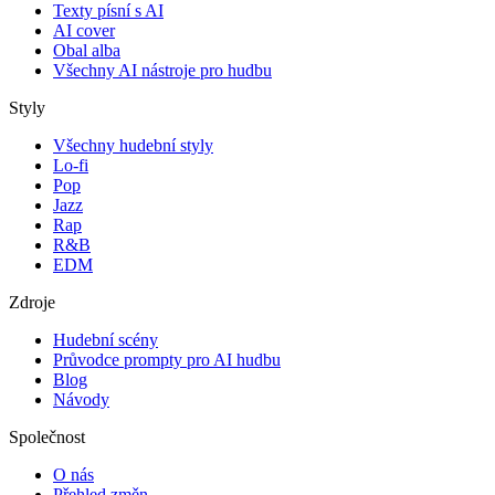
Texty písní s AI
AI cover
Obal alba
Všechny AI nástroje pro hudbu
Styly
Všechny hudební styly
Lo-fi
Pop
Jazz
Rap
R&B
EDM
Zdroje
Hudební scény
Průvodce prompty pro AI hudbu
Blog
Návody
Společnost
O nás
Přehled změn