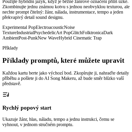
Použijte hybridní jazyk, když je běžné žánrové označení příliš úzké.
Zkombinujte jednu známou kotvu s jednou neobvyklou texturou, ale
nechte prompt čitelný: žánr, nálada, instrumentace, tempo a jeden
překvapivý detail sound designu.
Experimental Pop
Electroacoustic
Noise
Texture
Industrial
Psychedelic
Art Pop
Glitch
Folktronica
Dark
Ambient
Post-Punk
New Wave
Hybrid Cinematic Trap
Příklady
Příklady promptů, které můžete upravit
Každou kartu berte jako výchozí bod. Zkopírujte ji, nahraďte detaily
příběhu a pošlete ji do AI Song Makeru, až bude směr blízko vaší
představě.
Rychlý popový start
Ukazuje žánr, hlas, náladu, tempo a jednu instrukci, čemu se
vyhnout, v jednom stručném promptu.