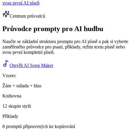
svou první AI píseň
Centrum průvodců
Průvodce prompty pro AI hudbu
Naučte se základní strukturu promptu pro AI písně a pak si vyberte
zaměřeného průvodce pro psaní, příklady, režim textu písně nebo
svou první kompletní píseň.
Otevřít AI Song Maker
Vzorec
Žánr + nálada + hlas
Knihovna
12 skupin stylů
Příklady
8 promptů připravených ke kopírování