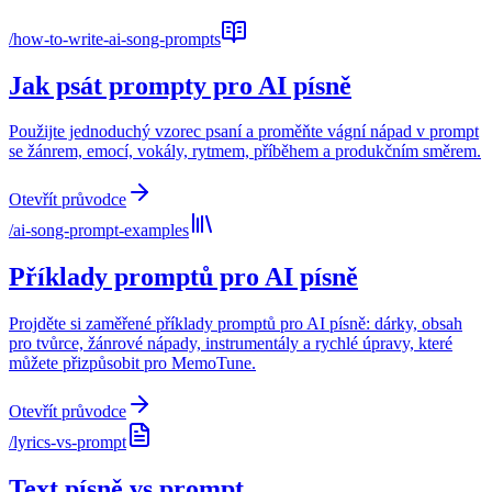
/
how-to-write-ai-song-prompts
Jak psát prompty pro AI písně
Použijte jednoduchý vzorec psaní a proměňte vágní nápad v prompt
se žánrem, emocí, vokály, rytmem, příběhem a produkčním směrem.
Otevřít průvodce
/
ai-song-prompt-examples
Příklady promptů pro AI písně
Projděte si zaměřené příklady promptů pro AI písně: dárky, obsah
pro tvůrce, žánrové nápady, instrumentály a rychlé úpravy, které
můžete přizpůsobit pro MemoTune.
Otevřít průvodce
/
lyrics-vs-prompt
Text písně vs prompt