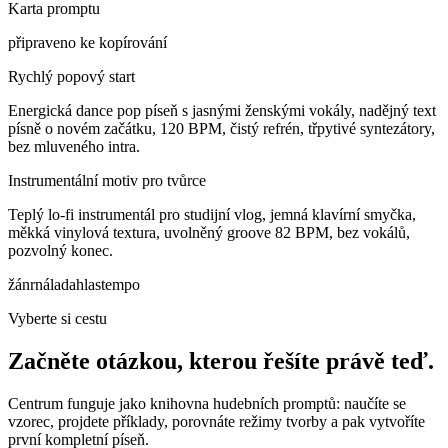
Karta promptu
připraveno ke kopírování
Rychlý popový start
Energická dance pop píseň s jasnými ženskými vokály, nadějný text
písně o novém začátku, 120 BPM, čistý refrén, třpytivé syntezátory,
bez mluveného intra.
Instrumentální motiv pro tvůrce
Teplý lo-fi instrumentál pro studijní vlog, jemná klavírní smyčka,
měkká vinylová textura, uvolněný groove 82 BPM, bez vokálů,
pozvolný konec.
žánr
nálada
hlas
tempo
Vyberte si cestu
Začněte otázkou, kterou řešíte právě teď.
Centrum funguje jako knihovna hudebních promptů: naučíte se
vzorec, projdete příklady, porovnáte režimy tvorby a pak vytvoříte
první kompletní píseň.