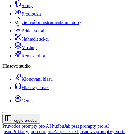
Stopy
Prodloužit
Generátor instrumentální hudby
Přidat vokál
Nahradit sekci
Mashup
Remastering
Hlasové studio
Klonování hlasu
Hlasový cover
Ceník
Toggle Sidebar
Průvodce prompty pro AI hudbu
Jak psát prompty pro AI
písně
Příklady promptů pro AI písně
Text písně vs prompt
Vytvořte