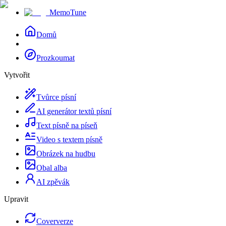
MemoTune
Domů
Prozkoumat
Vytvořit
Tvůrce písní
AI generátor textů písní
Text písně na píseň
Video s textem písně
Obrázek na hudbu
Obal alba
AI zpěvák
Upravit
Coververze