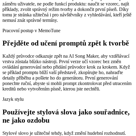
záměru uživatele, ne podle funkcí produktu: naučit se vzorec, najít
příklady, zvolit správný režim tvorby a dokončit první píseň. Díky
tomu je stránka užitečná i pro návštěvníky z vyhledávání, kteří ještě
nemusí znát správné termíny.
Pracovní postup v MemoTune
Přejděte od učení promptů zpět k tvorbě
Každý průvodce odkazuje zpět na AI Song Maker, aby vzdělávací
vrstva zůstala blízko nástroji. První verze učí vzorec bez změn
ovládání generování nebo přidání průvodce krok za krokem. Když
se příklad promptu blíží vaší představě, zkopírujte ho, nahraďte
detaily příběhu a pošlete ho do generátoru. První generování
ponechte ruční, abyste si mohli prompt zkontrolovat před utracením
kreditů nebo vytvořením písně, kterou jste nechtěli.
Jazyk stylu
Používejte stylová slova jako souřadnice,
ne jako ozdobu
Stylové slovo je užitečné tehdy, když změní hudební rozhodnutí.