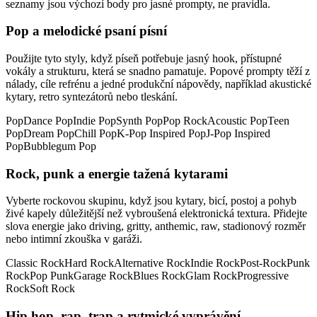
seznamy jsou výchozí body pro jasné prompty, ne pravidla.
Pop a melodické psaní písní
Použijte tyto styly, když píseň potřebuje jasný hook, přístupné
vokály a strukturu, která se snadno pamatuje. Popové prompty těží z
nálady, cíle refrénu a jedné produkční nápovědy, například akustické
kytary, retro syntezátorů nebo tleskání.
Pop
Dance Pop
Indie Pop
Synth Pop
Pop Rock
Acoustic Pop
Teen
Pop
Dream Pop
Chill Pop
K-Pop Inspired Pop
J-Pop Inspired
Pop
Bubblegum Pop
Rock, punk a energie tažená kytarami
Vyberte rockovou skupinu, když jsou kytary, bicí, postoj a pohyb
živé kapely důležitější než vybroušená elektronická textura. Přidejte
slova energie jako driving, gritty, anthemic, raw, stadionový rozměr
nebo intimní zkouška v garáži.
Classic Rock
Hard Rock
Alternative Rock
Indie Rock
Post-Rock
Punk
Rock
Pop Punk
Garage Rock
Blues Rock
Glam Rock
Progressive
Rock
Soft Rock
Hip hop, rap, trap a rytmické vyprávění