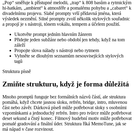
„Pop“ směřuje k přístupné melodii, „trap“ k 808 basům a rytmickým
hi-hatkám, „ambient“ k atmosféře a pomalému pohybu a „cabaret“ k
divadelnímu projevu. Slabé prompty vrší přídavná jména, která
výsledek nezmění. Silné prompty zvolí několik stylových souřadnic
a propojí je s nástroji, tónem vokálu, tempem a účelem použití.
Ukotvěte prompt jedním hlavním žánrem
Přidejte jeden subžánr nebo období jen tehdy, když na tom
záleží
Propojte slova nálady s nástroji nebo rytmem
Vyhněte se dlouhým seznamům nesouvisejících stylových
tagů
Struktura písně
Zmiňte strukturu, když je forma důležitá
Mnoho promptů funguje bez formálních názvů částí, ale struktura
pomáhá, když chcete jasnou sloku, refrén, bridge, intro, mluvenou
část nebo závěr. Dárková píseň může potřebovat sloky s osobními
vzpomínkami a jednoduchý refrén. Intro pro tvůrce může potřebovat
deset sekund a čistý konec. Filmový hudební motiv může potřebovat
pomalé gradování a finální úder. Struktura říká MemoTune, jak se
má nápad v čase rozvinout.