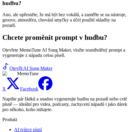
hudbu?
Ano, ale upřesněte, že má být bez vokálů, a zaměřte se na nástroje,
groove, atmosféru, chování smyčky a účel použití skladby na
pozadí.
Chcete proměnit prompt v hudbu?
Otevřete MemoTune AI Song Maker, vložte soustředěný prompt a
vygenerujte z nápadu celou píseň.
Otevřít AI Song Maker
MemoTune
X
Facebook
Napište pár řádků a snadno vygenerujte hudbu na pozadí nebo celé
písně — ideální pro videa, podcasty, zachycení nápadů i jako dárek
pro někoho, koho milujete.
Produkt
AI tvůrce písní