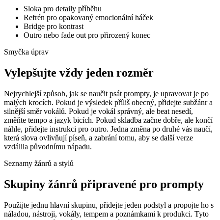
Sloka pro detaily příběhu
Refrén pro opakovaný emocionální háček
Bridge pro kontrast
Outro nebo fade out pro přirozený konec
Smyčka úprav
Vylepšujte vždy jeden rozměr
Nejrychlejší způsob, jak se naučit psát prompty, je upravovat je po
malých krocích. Pokud je výsledek příliš obecný, přidejte subžánr a
silnější směr vokálů. Pokud je vokál správný, ale beat nesedí,
změňte tempo a jazyk bicích. Pokud skladba začne dobře, ale končí
náhle, přidejte instrukci pro outro. Jedna změna po druhé vás naučí,
která slova ovlivňují píseň, a zabrání tomu, aby se další verze
vzdálila původnímu nápadu.
Seznamy žánrů a stylů
Skupiny žánrů připravené pro prompty
Použijte jednu hlavní skupinu, přidejte jeden podstyl a propojte ho s
náladou, nástroji, vokály, tempem a poznámkami k produkci. Tyto