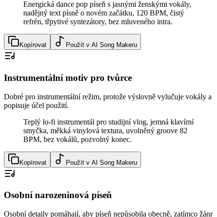
Energická dance pop píseň s jasnými ženskými vokály,
nadějný text písně o novém začátku, 120 BPM, čistý
refrén, třpytivé syntezátory, bez mluveného intra.
Kopírovat
Použít v AI Song Makeru
Instrumentální motiv pro tvůrce
Dobré pro instrumentální režim, protože výslovně vylučuje vokály a
popisuje účel použití.
Teplý lo-fi instrumentál pro studijní vlog, jemná klavírní
smyčka, měkká vinylová textura, uvolněný groove 82
BPM, bez vokálů, pozvolný konec.
Kopírovat
Použít v AI Song Makeru
Osobní narozeninová píseň
Osobní detaily pomáhají, aby píseň nepůsobila obecně, zatímco žánr