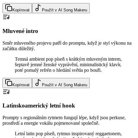
Kopírovat
Použít v AI Song Makeru
Mluvené intro
Směr mluveného projevu patří do promptu, když je styl výkonu na
začátku důležitý.
Temná ambient pop píseň s krátkým mluveným intrem,
šeptavě jemné ženské vyprávění, minimalistický klavír,
poté pomalý refrén o hledání světla po bouři.
Kopírovat
Použít v AI Song Makeru
Latinskoamerický letní hook
Prompty s regionálním rytmem fungují lépe, když jsou perkuse,
prostředí a energie vokálu pojmenované společně.
Letní latin pop píseň, rytmus inspirovaný reggaetonem,