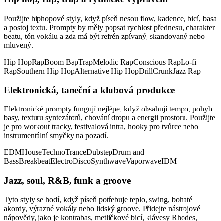
Použijte hiphopové styly, když píseň nesou flow, kadence, bicí, basa
a postoj textu. Prompty by měly popsat rychlost přednesu, charakter
beatu, tón vokálu a zda má být refrén zpívaný, skandovaný nebo
mluvený.
Hip Hop
Rap
Boom Bap
Trap
Melodic Rap
Conscious Rap
Lo-fi
Rap
Southern Hip Hop
Alternative Hip Hop
Drill
Crunk
Jazz Rap
Elektronická, taneční a klubová produkce
Elektronické prompty fungují nejlépe, když obsahují tempo, pohyb
basy, texturu syntezátorů, chování dropu a energii prostoru. Použijte
je pro workout tracky, festivalová intra, hooky pro tvůrce nebo
instrumentální smyčky na pozadí.
EDM
House
Techno
Trance
Dubstep
Drum and
Bass
Breakbeat
Electro
Disco
Synthwave
Vaporwave
IDM
Jazz, soul, R&B, funk a groove
Tyto styly se hodí, když píseň potřebuje teplo, swing, bohaté
akordy, výrazné vokály nebo lidský groove. Přidejte nástrojové
nápovědy, jako je kontrabas, metličkové bicí, klávesy Rhodes,