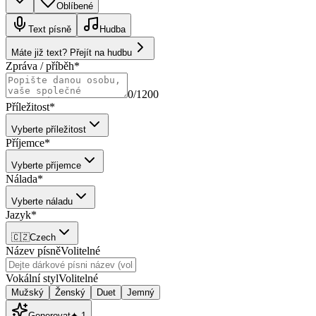
Oblíbené
Text písně
Hudba
Máte již text? Přejít na hudbu
Zpráva / příběh
*
0
/1200
Příležitost
*
Vyberte příležitost
Příjemce
*
Vyberte příjemce
Nálada
*
Vyberte náladu
Jazyk
*
🇨🇿
Czech
Název písně
Volitelné
Vokální styl
Volitelné
Mužský
Ženský
Duet
Jemný
Generovat
✦
1