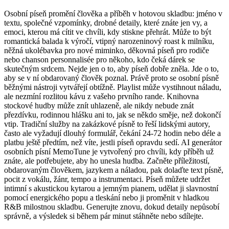
Osobní píseň promění člověka a příběh v hotovou skladbu: jméno v
textu, společné vzpomínky, drobné detaily, které znáte jen vy, a
emoci, kterou má cítit ve chvíli, kdy stiskne přehrát. Může to být
romantická balada k výročí, vtipný narozeninový roast k milníku,
něžná ukolébavka pro nové miminko, děkovná píseň pro rodiče
nebo chanson personnalisée pro někoho, kdo čeká dárek se
skutečným srdcem. Nejde jen o to, aby píseň dobře zněla. Jde o to,
aby se v ní obdarovaný člověk poznal. Právě proto se osobní písně
běžnými nástroji vytvářejí obtížně. Playlist může vystihnout náladu,
ale nezmíní rozlitou kávu z vašeho prvního rande. Knihovna
stockové hudby může znít uhlazeně, ale nikdy nebude znát
přezdívku, rodinnou hlášku ani to, jak se někdo směje, než dokončí
vtip. Tradiční služby na zakázkové písně to řeší lidskými autory,
často ale vyžadují dlouhý formulář, čekání 24-72 hodin nebo déle a
platbu ještě předtím, než víte, jestli píseň opravdu sedí. AI generátor
osobních písní MemoTune je vytvořený pro chvíli, kdy příběh už
znáte, ale potřebujete, aby ho unesla hudba. Začněte příležitostí,
obdarovaným člověkem, jazykem a náladou, pak dolaďte text písně,
pocit z vokálu, žánr, tempo a instrumentaci. Píseň můžete udržet
intimní s akustickou kytarou a jemným pianem, udělat ji slavnostní
pomocí energického popu a tleskání nebo ji proměnit v hladkou
R&B milostnou skladbu. Generujte znovu, dokud detaily nepůsobí
správně, a výsledek si během pár minut stáhněte nebo sdílejte.