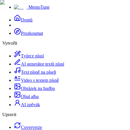
MemoTune
Domů
Prozkoumat
Vytvořit
Tvůrce písní
AI generátor textů písní
Text písně na píseň
Video s textem písně
Obrázek na hudbu
Obal alba
AI zpěvák
Upravit
Coververze