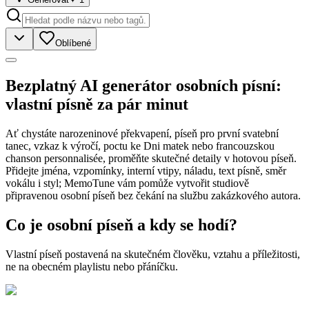
Oblíbené
Bezplatný AI generátor osobních písní:
vlastní písně za pár minut
Ať chystáte narozeninové překvapení, píseň pro první svatební
tanec, vzkaz k výročí, poctu ke Dni matek nebo francouzskou
chanson personnalisée, proměňte skutečné detaily v hotovou píseň.
Přidejte jména, vzpomínky, interní vtipy, náladu, text písně, směr
vokálu i styl; MemoTune vám pomůže vytvořit studiově
připravenou osobní píseň bez čekání na službu zakázkového autora.
Co je osobní píseň a kdy se hodí?
Vlastní píseň postavená na skutečném člověku, vztahu a příležitosti,
ne na obecném playlistu nebo přáníčku.