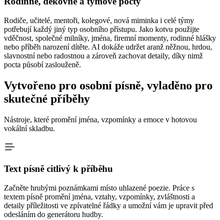
Rodinné, děkovné a týmové pocty
Rodiče, učitelé, mentoři, kolegové, nová miminka i celé týmy
potřebují každý jiný typ osobního přístupu. Jako kotvu použijte
vděčnost, společné milníky, jména, firemní momenty, rodinné hlášky
nebo příběh narození dítěte. AI dokáže udržet aranž něžnou, hrdou,
slavnostní nebo radostnou a zároveň zachovat detaily, díky nimž
pocta působí zaslouženě.
Vytvořeno pro osobní písně, vyladěno pro
skutečné příběhy
Nástroje, které promění jména, vzpomínky a emoce v hotovou
vokální skladbu.
Text písně citlivý k příběhu
Začněte hrubými poznámkami místo uhlazené poezie. Práce s
textem písně promění jména, vztahy, vzpomínky, zvláštnosti a
detaily příležitosti ve zpívatelné řádky a umožní vám je upravit před
odesláním do generátoru hudby.