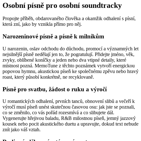
Osobní písně pro osobní soundtracky
Propojte příběh, obdarovaného člověka a okamžik odhalení s písní,
která zní, jako by vznikla přímo pro něj.
Narozeninové písně a písně k milníkům
U narozenin, oslav odchodu do důchodu, promocí a významných let
nejsilnější písně nedělají jen to, že pogratulují. Přidejte jméno, věk,
zvyky, oblíbené koníčky a jeden nebo dva vtipné detaily, které
místnost pozná. MemoTune z těchto poznámek vytvoří energickou
popovou hymnu, akustickou píseň ke společnému zpěvu nebo hravý
roast, který působí konkrétně, ne recyklovaně.
Písně pro svatbu, žádost o ruku a výročí
U romantických odhalení, prvních tanců, obnovení slibů a večeří k
výročí musí píseň unést skutečnou časovou osu: jak jste se poznali,
co se změnilo, co vás pořád rozesmívá a co slibujete dál.
Vygenerujte hřejivou baladu, R&B milostnou píseň, jemný jazzový
kousek nebo pocit akustického duetu a upravujte, dokud text nebude
znít jako váš vztah.