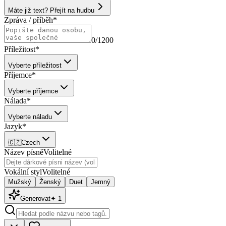
Máte již text? Přejít na hudbu
Zpráva / příběh
*
0
/1200
Příležitost
*
Vyberte příležitost
Příjemce
*
Vyberte příjemce
Nálada
*
Vyberte náladu
Jazyk
*
🇨🇿
Czech
Název písně
Volitelné
Vokální styl
Volitelné
Mužský
Ženský
Duet
Jemný
Generovat
✦
1