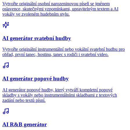
Vytvořte originální osobní narozeninovou píseň se jménem
oslavence, skutečnými vzpomínkami, upravitelným textem a AI
vokály ve zvoleném hudebním stylu.
AI generátor svatební hudby
Vytvořte originální instrumentální nebo vokální svatební hudbu pro
obřad, první tanec, hostinu, tanec s rodiči i svatební video.
AI generátor popové hudby
AI generátor popové hudby, který vytváří kompletní popové
skladby s vokály nebo instrumentálními skladbami z textových
zadání nebo textů písní.
AI R&B generátor