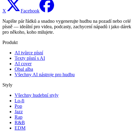
X
Facebook
Napište pár řádků a snadno vygenerujte hudbu na pozadí nebo celé
písně — ideální pro videa, podcasty, zachycení nápadů i jako dárek
pro někoho, koho milujete.
Produkt
AI tvůrce písní
Texty písní s AI
AI cover
Obal alba
Všechny AI nástroje pro hudbu
Styly
Všechny hudební styly
Lo-fi
Pop
Jazz
Rap
R&B
EDM