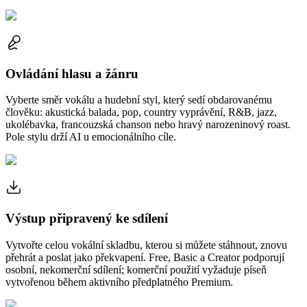
Ovládání hlasu a žánru
Vyberte směr vokálu a hudební styl, který sedí obdarovanému
člověku: akustická balada, pop, country vyprávění, R&B, jazz,
ukolébavka, francouzská chanson nebo hravý narozeninový roast.
Pole stylu drží AI u emocionálního cíle.
Výstup připravený ke sdílení
Vytvořte celou vokální skladbu, kterou si můžete stáhnout, znovu
přehrát a poslat jako překvapení. Free, Basic a Creator podporují
osobní, nekomerční sdílení; komerční použití vyžaduje píseň
vytvořenou během aktivního předplatného Premium.