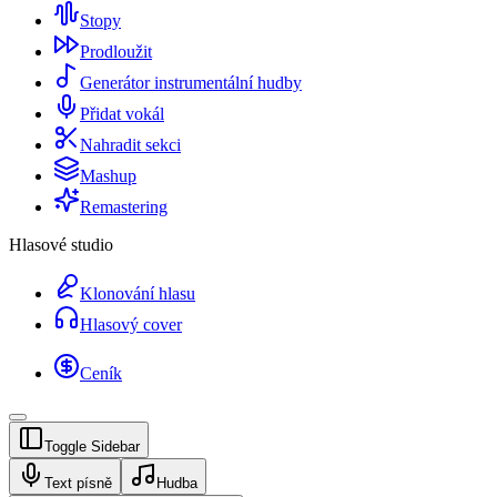
Stopy
Prodloužit
Generátor instrumentální hudby
Přidat vokál
Nahradit sekci
Mashup
Remastering
Hlasové studio
Klonování hlasu
Hlasový cover
Ceník
Toggle Sidebar
Text písně
Hudba