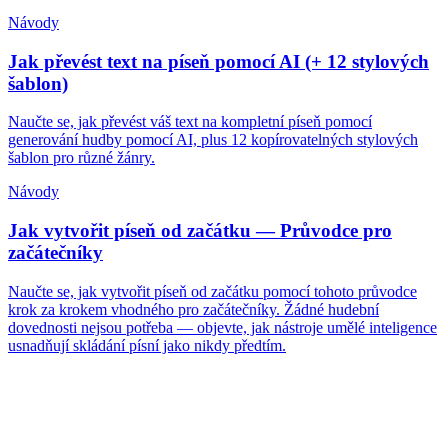
Návody
Jak převést text na píseň pomocí AI (+ 12 stylových
šablon)
Naučte se, jak převést váš text na kompletní píseň pomocí
generování hudby pomocí AI, plus 12 kopírovatelných stylových
šablon pro různé žánry.
Návody
Jak vytvořit píseň od začátku — Průvodce pro
začátečníky
Naučte se, jak vytvořit píseň od začátku pomocí tohoto průvodce
krok za krokem vhodného pro začátečníky. Žádné hudební
dovednosti nejsou potřeba — objevte, jak nástroje umělé inteligence
usnadňují skládání písní jako nikdy předtím.