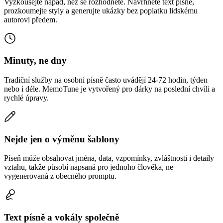
Vyzkoušejte nápad, než se rozhodnete. Navrhněte text písně,
prozkoumejte styly a generujte ukázky bez poplatku lidskému
autorovi předem.
Minuty, ne dny
Tradiční služby na osobní písně často uvádějí 24-72 hodin, týden
nebo i déle. MemoTune je vytvořený pro dárky na poslední chvíli a
rychlé úpravy.
Nejde jen o výměnu šablony
Píseň může obsahovat jména, data, vzpomínky, zvláštnosti i detaily
vztahu, takže působí napsaná pro jednoho člověka, ne
vygenerovaná z obecného promptu.
Text písně a vokály společně