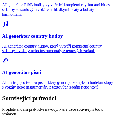
AI generátor R&B hudby vytvářející kompletní rhythm and blues
skladby se soulovým vokálem, hladkými beaty a bohatými
harmoniemi.
AI generátor country hudby
AI generátor country hudby, který vytváří kompletní country
skladby s vokály nebo instrumentály z textových zadání.
AI generátor písní
AI nástroj pro tvorbu písní, který generuje kompletní hudební stopy
s vokály nebo instrumentály z textových zadání nebo textů.
Související průvodci
Projděte si další praktické návody, které úzce souvisejí s touto
stránkou.