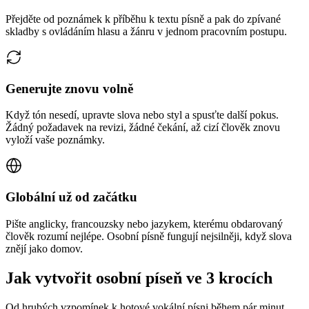
Přejděte od poznámek k příběhu k textu písně a pak do zpívané
skladby s ovládáním hlasu a žánru v jednom pracovním postupu.
Generujte znovu volně
Když tón nesedí, upravte slova nebo styl a spusťte další pokus.
Žádný požadavek na revizi, žádné čekání, až cizí člověk znovu
vyloží vaše poznámky.
Globální už od začátku
Pište anglicky, francouzsky nebo jazykem, kterému obdarovaný
člověk rozumí nejlépe. Osobní písně fungují nejsilněji, když slova
znějí jako domov.
Jak vytvořit osobní píseň ve 3 krocích
Od hrubých vzpomínek k hotové vokální písni během pár minut.