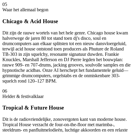
05
Waar het allemaal begon
Chicago & Acid House
Dit zijn de rauwe wortels van het hele genre. Chicago house kwam
halverwege de jaren 80 tot stand toen dj's disco, soul en
drumcomputers aan elkaar splitsten tot een nieuw dansvloergeluid,
terwijl acid house ontstond toen producers als Phuture de Roland
TB-303 in zijn squelchy, resonante signatuur duwden. Frankie
Knuckles, Marshall Jefferson en DJ Pierre legden het bouwplan:
rauwe 909- en 707-drums, jacking grooves, soulvolle samples en die
hypnotische acidbas. Onze AI herschept het fundamentele geluid—
grimmige drumcomputers, orgelstabs en de onmiskenbare 303-
squelch rond 120–127 BPM.
06
Helder & festivalklaar
Tropical & Future House
Dit is de radiovriendelijke, zonovergoten kant van moderne house.
Tropical House verzacht de four-on-the-floor met marimba-,
steeldrum- en panfluitmelodieën, luchtige akkoorden en een relaxte