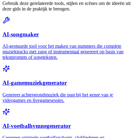
Gebruik deze gerelateerde tools, stijlen en scènes om de ideeën uit
deze gids in de praktijk te brengen.
AI-songmaker
AI-gestuurde tool voor het maken van nummers die complete
muziektracks met zang of instrumentaal genereert op basis van
tekstprompts of songteksten.
AI-gamemuziekgenerator
Genereer achtergrondmuziek die past bij het genre van je
videogames en livegamesessies.
AI-voetbalhymnegenerator
Genereer originele voetbalfanchants, clubliederen en