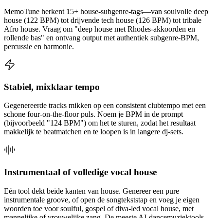
MemoTune herkent 15+ house-subgenre-tags—van soulvolle deep
house (122 BPM) tot drijvende tech house (126 BPM) tot tribale
Afro house. Vraag om "deep house met Rhodes-akkoorden en
rollende bas" en ontvang output met authentiek subgenre-BPM,
percussie en harmonie.
Stabiel, mixklaar tempo
Gegenereerde tracks mikken op een consistent clubtempo met een
schone four-on-the-floor puls. Noem je BPM in de prompt
(bijvoorbeeld "124 BPM") om het te sturen, zodat het resultaat
makkelijk te beatmatchen en te loopen is in langere dj-sets.
Instrumentaal of volledige vocal house
Eén tool dekt beide kanten van house. Genereer een pure
instrumentale groove, of open de songtekststap en voeg je eigen
woorden toe voor soulful, gospel of diva-led vocal house, met
mannelijke of vrouwelijke zang. De meeste AI-dancemuziektools