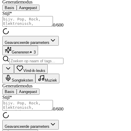
Generatiemodus
Basis
Aangepast
Stijl
*
0
/600
Geavanceerde parameters
Genereren
✦
3
Vind-ik-leuks
Songteksten
Muziek
Generatiemodus
Basis
Aangepast
Stijl
*
0
/600
Geavanceerde parameters