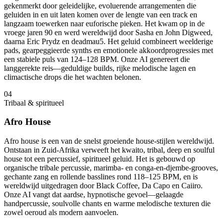
gekenmerkt door geleidelijke, evoluerende arrangementen die
geluiden in en uit laten komen over de lengte van een track en
langzaam toewerken naar euforische pieken. Het kwam op in de
vroege jaren 90 en werd wereldwijd door Sasha en John Digweed,
daarna Eric Prydz en deadmau5. Het geluid combineert weelderige
pads, gearpeggieerde synths en emotionele akkoordprogressies met
een stabiele puls van 124–128 BPM. Onze AI genereert die
langgerekte reis—geduldige builds, rijke melodische lagen en
climactische drops die het wachten belonen.
04
Tribaal & spiritueel
Afro House
Afro house is een van de snelst groeiende house-stijlen wereldwijd.
Ontstaan in Zuid-Afrika verweeft het kwaito, tribal, deep en soulful
house tot een percussief, spiritueel geluid. Het is gebouwd op
organische tribale percussie, marimba- en conga-en-djembe-grooves,
gechante zang en rollende basslines rond 118–125 BPM, en is
wereldwijd uitgedragen door Black Coffee, Da Capo en Caiiro.
Onze AI vangt dat aardse, hypnotische gevoel—gelaagde
handpercussie, soulvolle chants en warme melodische texturen die
zowel oeroud als modern aanvoelen.