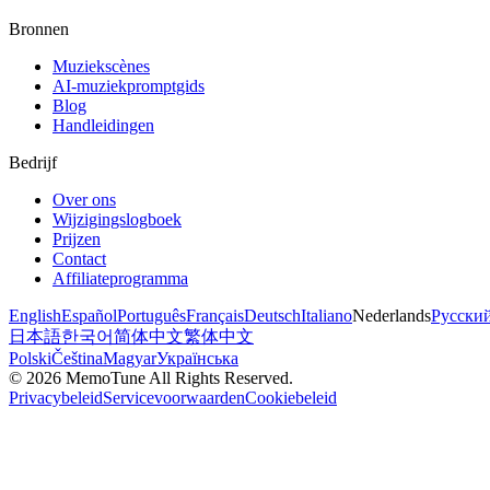
Bronnen
Muziekscènes
AI-muziekpromptgids
Blog
Handleidingen
Bedrijf
Over ons
Wijzigingslogboek
Prijzen
Contact
Affiliateprogramma
English
Español
Português
Français
Deutsch
Italiano
Nederlands
Русски
日本語
한국어
简体中文
繁体中文
Polski
Čeština
Magyar
Українська
©
2026
MemoTune
All Rights Reserved.
Privacybeleid
Servicevoorwaarden
Cookiebeleid