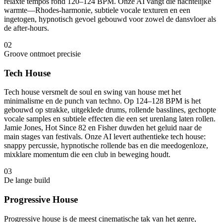
relaxte tempos rond 120–124 BPM. Onze AI vangt die nachtelijke
warmte—Rhodes-harmonie, subtiele vocale texturen en een
ingetogen, hypnotisch gevoel gebouwd voor zowel de dansvloer als
de after-hours.
02
Groove ontmoet precisie
Tech House
Tech house versmelt de soul en swing van house met het
minimalisme en de punch van techno. Op 124–128 BPM is het
gebouwd op strakke, uitgeklede drums, rollende basslines, gechopte
vocale samples en subtiele effecten die een set urenlang laten rollen.
Jamie Jones, Hot Since 82 en Fisher duwden het geluid naar de
main stages van festivals. Onze AI levert authentieke tech house:
snappy percussie, hypnotische rollende bas en die meedogenloze,
mixklare momentum die een club in beweging houdt.
03
De lange build
Progressive House
Progressive house is de meest cinematische tak van het genre,