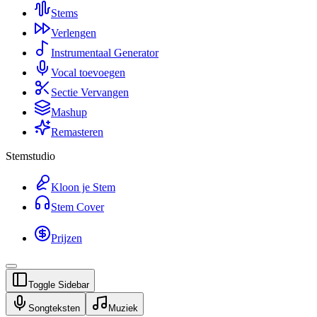
Stems
Verlengen
Instrumentaal Generator
Vocal toevoegen
Sectie Vervangen
Mashup
Remasteren
Stemstudio
Kloon je Stem
Stem Cover
Prijzen
Toggle Sidebar
Songteksten
Muziek