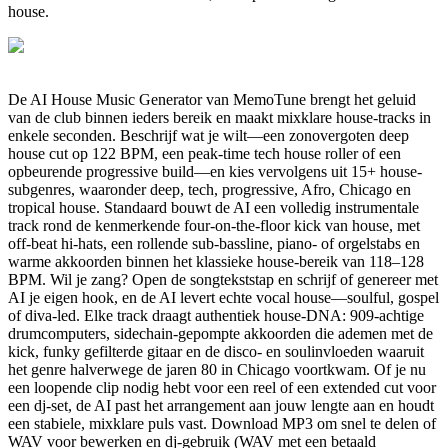
house.
De AI House Music Generator van MemoTune brengt het geluid
van de club binnen ieders bereik en maakt mixklare house-tracks in
enkele seconden. Beschrijf wat je wilt—een zonovergoten deep
house cut op 122 BPM, een peak-time tech house roller of een
opbeurende progressive build—en kies vervolgens uit 15+ house-
subgenres, waaronder deep, tech, progressive, Afro, Chicago en
tropical house. Standaard bouwt de AI een volledig instrumentale
track rond de kenmerkende four-on-the-floor kick van house, met
off-beat hi-hats, een rollende sub-bassline, piano- of orgelstabs en
warme akkoorden binnen het klassieke house-bereik van 118–128
BPM. Wil je zang? Open de songtekststap en schrijf of genereer met
AI je eigen hook, en de AI levert echte vocal house—soulful, gospel
of diva-led. Elke track draagt authentiek house-DNA: 909-achtige
drumcomputers, sidechain-gepompte akkoorden die ademen met de
kick, funky gefilterde gitaar en de disco- en soulinvloeden waaruit
het genre halverwege de jaren 80 in Chicago voortkwam. Of je nu
een loopende clip nodig hebt voor een reel of een extended cut voor
een dj-set, de AI past het arrangement aan jouw lengte aan en houdt
een stabiele, mixklare puls vast. Download MP3 om snel te delen of
WAV voor bewerken en dj-gebruik (WAV met een betaald