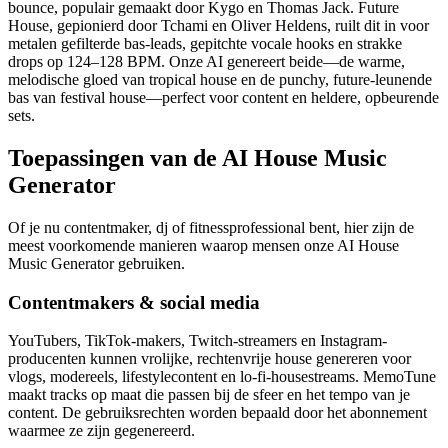
bounce, populair gemaakt door Kygo en Thomas Jack. Future
House, gepionierd door Tchami en Oliver Heldens, ruilt dit in voor
metalen gefilterde bas-leads, gepitchte vocale hooks en strakke
drops op 124–128 BPM. Onze AI genereert beide—de warme,
melodische gloed van tropical house en de punchy, future-leunende
bas van festival house—perfect voor content en heldere, opbeurende
sets.
Toepassingen van de AI House Music
Generator
Of je nu contentmaker, dj of fitnessprofessional bent, hier zijn de
meest voorkomende manieren waarop mensen onze AI House
Music Generator gebruiken.
Contentmakers & social media
YouTubers, TikTok-makers, Twitch-streamers en Instagram-
producenten kunnen vrolijke, rechtenvrije house genereren voor
vlogs, modereels, lifestylecontent en lo-fi-housestreams. MemoTune
maakt tracks op maat die passen bij de sfeer en het tempo van je
content. De gebruiksrechten worden bepaald door het abonnement
waarmee ze zijn gegenereerd.