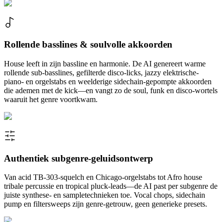
Rollende basslines & soulvolle akkoorden
House leeft in zijn bassline en harmonie. De AI genereert warme
rollende sub-basslines, gefilterde disco-licks, jazzy elektrische-
piano- en orgelstabs en weelderige sidechain-gepompte akkoorden
die ademen met de kick—en vangt zo de soul, funk en disco-wortels
waaruit het genre voortkwam.
Authentiek subgenre-geluidsontwerp
Van acid TB-303-squelch en Chicago-orgelstabs tot Afro house
tribale percussie en tropical pluck-leads—de AI past per subgenre de
juiste synthese- en sampletechnieken toe. Vocal chops, sidechain
pump en filtersweeps zijn genre-getrouw, geen generieke presets.