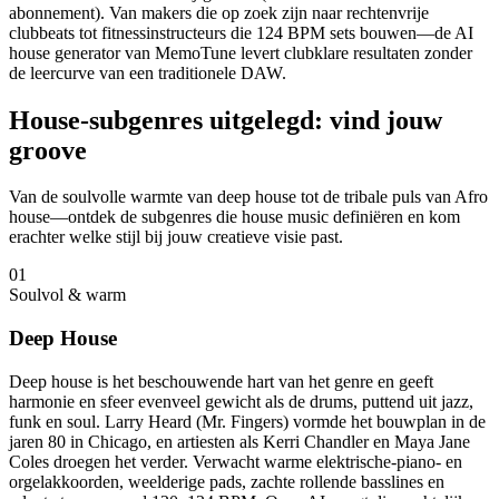
abonnement). Van makers die op zoek zijn naar rechtenvrije
clubbeats tot fitnessinstructeurs die 124 BPM sets bouwen—de AI
house generator van MemoTune levert clubklare resultaten zonder
de leercurve van een traditionele DAW.
House-subgenres uitgelegd: vind jouw
groove
Van de soulvolle warmte van deep house tot de tribale puls van Afro
house—ontdek de subgenres die house music definiëren en kom
erachter welke stijl bij jouw creatieve visie past.
01
Soulvol & warm
Deep House
Deep house is het beschouwende hart van het genre en geeft
harmonie en sfeer evenveel gewicht als de drums, puttend uit jazz,
funk en soul. Larry Heard (Mr. Fingers) vormde het bouwplan in de
jaren 80 in Chicago, en artiesten als Kerri Chandler en Maya Jane
Coles droegen het verder. Verwacht warme elektrische-piano- en
orgelakkoorden, weelderige pads, zachte rollende basslines en