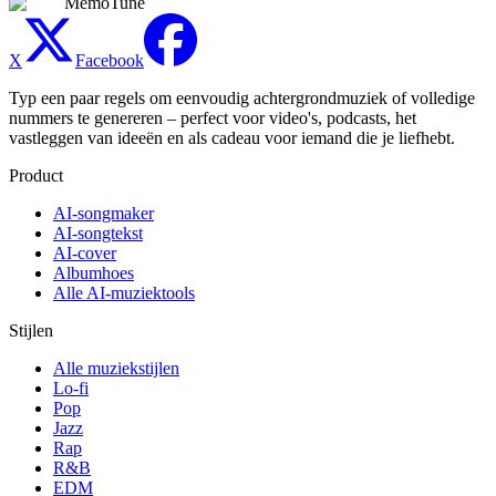
MemoTune
X
Facebook
Typ een paar regels om eenvoudig achtergrondmuziek of volledige
nummers te genereren – perfect voor video's, podcasts, het
vastleggen van ideeën en als cadeau voor iemand die je liefhebt.
Product
AI-songmaker
AI-songtekst
AI-cover
Albumhoes
Alle AI-muziektools
Stijlen
Alle muziekstijlen
Lo-fi
Pop
Jazz
Rap
R&B
EDM