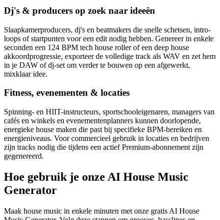
Dj's & producers op zoek naar ideeën
Slaapkamerproducers, dj's en beatmakers die snelle schetsen, intro-
loops of startpunten voor een edit nodig hebben. Genereer in enkele
seconden een 124 BPM tech house roller of een deep house
akkoordprogressie, exporteer de volledige track als WAV en zet hem
in je DAW of dj-set om verder te bouwen op een afgewerkt,
mixklaar idee.
Fitness, evenementen & locaties
Spinning- en HIIT-instructeurs, sportschooleigenaren, managers van
cafés en winkels en evenementenplanners kunnen doorlopende,
energieke house maken die past bij specifieke BPM-bereiken en
energieniveaus. Voor commercieel gebruik in locaties en bedrijven
zijn tracks nodig die tijdens een actief Premium-abonnement zijn
gegenereerd.
Hoe gebruik je onze AI House Music
Generator
Maak house music in enkele minuten met onze gratis AI House
Music Generator. Volg deze stappen om grooves, basslines en