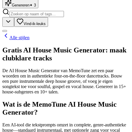
Genereren
✦
3
Vind-ik-leuks
Alle stijlen
Gratis AI House Music Generator: maak
clubklare tracks
De AI House Music Generator van MemoTune zet een paar
woorden om in authentieke four-on-the-floor dancetracks. Bouw
een pure instrumentale deep house groove, of voeg je eigen
songtekst toe voor soulful, gospel en vocal house. Genereer in 15+
house-subgenres en 10+ talen.
Wat is de MemoTune AI House Music
Generator?
Een AI-tool die tekstprompts omzet in complete, genre-authentieke
house—standaard instrumentaal, met optionele zang voor vocal