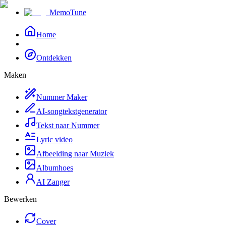
MemoTune
Home
Ontdekken
Maken
Nummer Maker
AI-songtekstgenerator
Tekst naar Nummer
Lyric video
Afbeelding naar Muziek
Albumhoes
AI Zanger
Bewerken
Cover