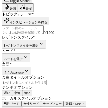
Toggle Sidebar
歌詞
音楽
トピック / テーマ
*
インスピレーションを得る
0
/1200
レゲトンスタイル
*
レゲトンスタイルを選択
ムード
*
ムードを選択
言語
*
🇯🇵
Japanese
楽曲タイトル
オプション
テンポ
オプション
遅い
中速
速い
ボーカルスタイル
オプション
男性リード
女性リード
ラップフロー
歌唱メロディ