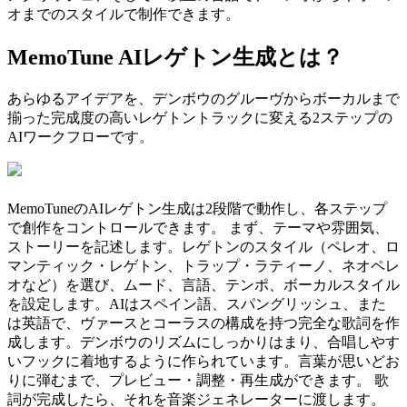
オまでのスタイルで制作できます。
MemoTune AIレゲトン生成とは？
あらゆるアイデアを、デンボウのグルーヴからボーカルまで
揃った完成度の高いレゲトントラックに変える2ステップの
AIワークフローです。
MemoTuneのAIレゲトン生成は2段階で動作し、各ステップ
で創作をコントロールできます。 まず、テーマや雰囲気、
ストーリーを記述します。レゲトンのスタイル（ペレオ、ロ
マンティック・レゲトン、トラップ・ラティーノ、ネオペレ
オなど）を選び、ムード、言語、テンポ、ボーカルスタイル
を設定します。AIはスペイン語、スパングリッシュ、また
は英語で、ヴァースとコーラスの構成を持つ完全な歌詞を作
成します。デンボウのリズムにしっかりはまり、合唱しやす
いフックに着地するように作られています。言葉が思いどお
りに弾むまで、プレビュー・調整・再生成ができます。 歌
詞が完成したら、それを音楽ジェネレーターに渡します。