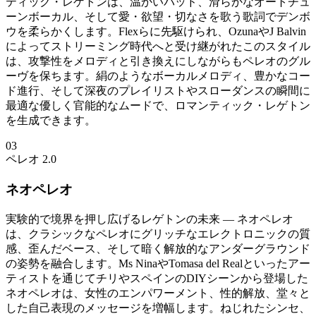
ティック・レゲトンは、温かいパッド、滑らかなオートチュ
ーンボーカル、そして愛・欲望・切なさを歌う歌詞でデンボ
ウを柔らかくします。Flexらに先駆けられ、OzunaやJ Balvin
によってストリーミング時代へと受け継がれたこのスタイル
は、攻撃性をメロディと引き換えにしながらもペレオのグル
ーヴを保ちます。絹のようなボーカルメロディ、豊かなコー
ド進行、そして深夜のプレイリストやスローダンスの瞬間に
最適な優しく官能的なムードで、ロマンティック・レゲトン
を生成できます。
03
ペレオ 2.0
ネオペレオ
実験的で境界を押し広げるレゲトンの未来 — ネオペレオ
は、クラシックなペレオにグリッチなエレクトロニックの質
感、歪んだベース、そして暗く解放的なアンダーグラウンド
の姿勢を融合します。Ms NinaやTomasa del Realといったアー
ティストを通じてチリやスペインのDIYシーンから登場した
ネオペレオは、女性のエンパワーメント、性的解放、堂々と
した自己表現のメッセージを増幅します。ねじれたシンセ、