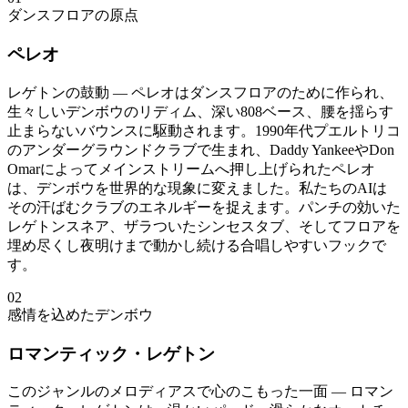
ダンスフロアの原点
ペレオ
レゲトンの鼓動 — ペレオはダンスフロアのために作られ、
生々しいデンボウのリディム、深い808ベース、腰を揺らす
止まらないバウンスに駆動されます。1990年代プエルトリコ
のアンダーグラウンドクラブで生まれ、Daddy YankeeやDon
Omarによってメインストリームへ押し上げられたペレオ
は、デンボウを世界的な現象に変えました。私たちのAIは
その汗ばむクラブのエネルギーを捉えます。パンチの効いた
レゲトンスネア、ザラついたシンセスタブ、そしてフロアを
埋め尽くし夜明けまで動かし続ける合唱しやすいフックで
す。
02
感情を込めたデンボウ
ロマンティック・レゲトン
このジャンルのメロディアスで心のこもった一面 — ロマン