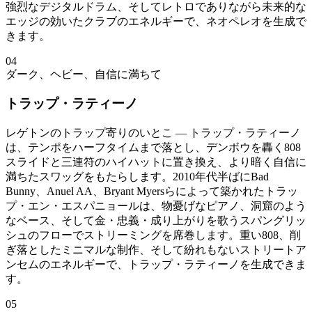
強烈なデジタルドラム、そしてレトロでありながら未来的な
エッジの効いたクラブのエネルギーで、ネオペレオを生成で
きます。
04
ダーク、ヘビー、自信に満ちて
トラップ・ラティーノ
レゲトンのトラップ寄りのいとこ — トラップ・ラティーノ
は、テンポをハーフタイムまで落とし、デンボウを轟く808
スライドと三連符のハイハットに置き換え、より暗く自信に
満ちたスワッグをもたらします。2010年代半ばにBad
Bunny、Anuel AA、Bryant Myersらによって築かれたトラッ
プ・エン・エスパニョールは、物憂げなピアノ、洞窟のよう
なベース、そして金・忠義・成り上がりを歌うスパングリッ
シュのフローでストリーミングを席巻します。重い808、削
ぎ落としたミニマルな制作、そして紛れもないストリートア
ンセムのエネルギーで、トラップ・ラティーノを生成できま
す。
05