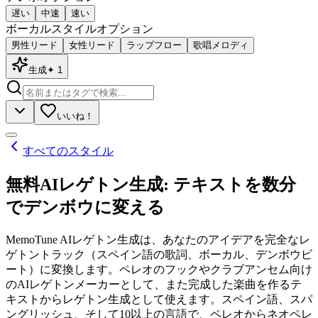
遅い
中速
速い
ボーカルスタイル
オプション
男性リード
女性リード
ラップフロー
歌唱メロディ
生成
✦
1
いいね！
すべてのスタイル
無料AIレゲトン生成: テキストを数分
でデンボウに変える
MemoTune AIレゲトン生成は、あなたのアイデアを完全なレ
ゲトントラック（スペイン語の歌詞、ボーカル、デンボウビ
ート）に変換します。ペレオのフックやクラブアンセム向け
のAIレゲトンメーカーとして、また完成した楽曲を作るテ
キストからレゲトン生成として使えます。スペイン語、スパ
ングリッシュ、そして10以上の言語で、ペレオからネオペレ