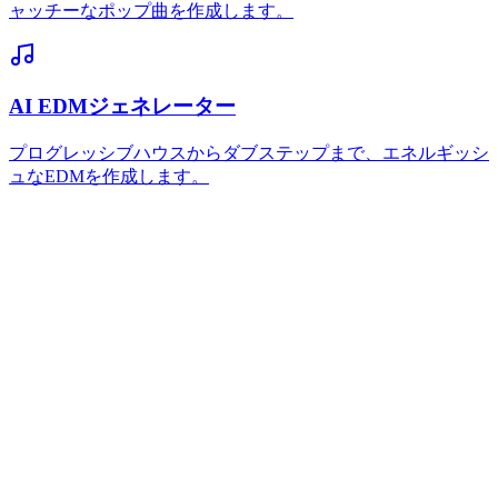
ャッチーなポップ曲を作成します。
AI EDMジェネレーター
プログレッシブハウスからダブステップまで、エネルギッシ
ュなEDMを作成します。
AIレゲトン生成は無料で使えますか？
はい、毎日のクレジットでレゲトントラックの生成を無料で
始められます。無料ユーザーもすべてのレゲトンスタイルと
基本機能を利用できます。より高い上限、より速い順番待
ち、プレミアムな書き出しが必要な場合は、有料プランにア
ップグレードできます。