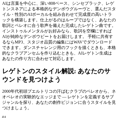
AIは言葉を中心に、深い808ベース、シンセプラック、レゲ
トンスネアによる本格的なデンボウグルーヴと、選んだスタ
イル・性別のAIボーカルを組み合わせて完成度の高いトラ
ックを構築します。仕上がるのはループではなく、あなたの
歌詞とペレオに合う歌声を備えた完成したレゲトン曲です。
インストゥルメンタルがお好みなら、歌詞を空欄にすれば
AIが純粋なデンボウビートをお届けします。 手軽に共有す
るならMP3、スタジオ品質の編集にはWAVでダウンロード
できます。ダンスチャレンジ用のフックを描くときも、本格
的なクラブアンセムを作り込むときも、AIレゲトン生成は
あなたの作り方に合わせて対応します。
レゲトンのスタイル解説: あなたのサ
ウンドを見つけよう
2000年代初頭プエルトリコの汗ばむクラブのペレオから、ネ
オペレオの実験的なエッジまで — レゲトンを定義するサブ
ジャンルを探り、あなたの創作ビジョンに合うスタイルを見
つけましょう。
01