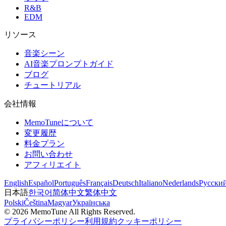
R&B
EDM
リソース
音楽シーン
AI音楽プロンプトガイド
ブログ
チュートリアル
会社情報
MemoTuneについて
変更履歴
料金プラン
お問い合わせ
アフィリエイト
English
Español
Português
Français
Deutsch
Italiano
Nederlands
Русски
日本語
한국어
简体中文
繁体中文
Polski
Čeština
Magyar
Українська
©
2026
MemoTune
All Rights Reserved.
プライバシーポリシー
利用規約
クッキーポリシー