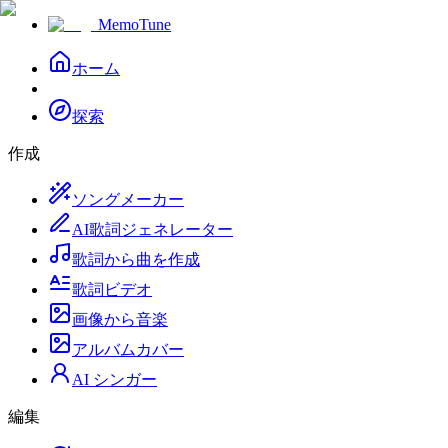
MemoTune
ホーム
探索
作成
ソングメーカー
AI歌詞ジェネレーター
歌詞から曲を作成
歌詞ビデオ
画像から音楽
アルバムカバー
AI シンガー
編集