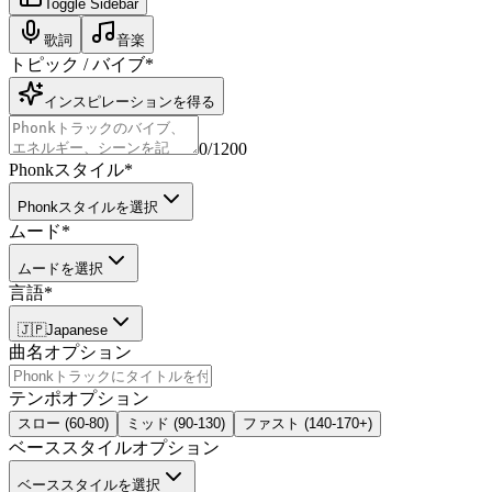
Toggle Sidebar
歌詞
音楽
トピック / バイブ
*
インスピレーションを得る
0
/1200
Phonkスタイル
*
Phonkスタイルを選択
ムード
*
ムードを選択
言語
*
🇯🇵
Japanese
曲名
オプション
テンポ
オプション
スロー (60-80)
ミッド (90-130)
ファスト (140-170+)
ベーススタイル
オプション
ベーススタイルを選択