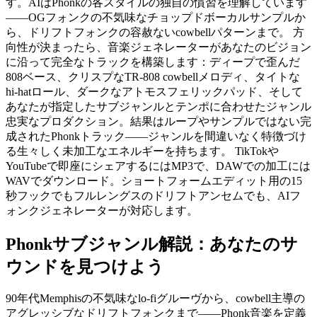
す。AIはPhonkの各スタイルの独自の慣習を理解しています
——OGフォンクの不気味なチョップドボーカルサンプルか
ら、ドリフトフォンクの容赦ないcowbellパターンまで。 方
向性が決まったら、音楽ジェネレーターがあなたのビジョン
に沿って完全なトラックを構築します：ディープで歪んだ
808ベース、クリスプなTR-808 cowbellメロディ、タイトな
hi-hatロール、ダークなアトモスフェリックパッド、そして
あなたが指定したサブジャンルとテンポに合わせたジャンル
忠実なプロダクション。結果はループやサンプルではない完
成されたPhonkトラック——ジャンルを間違いなく特徴づけ
る生々しく未加工なエネルギーを持ちます。 TikTokや
YouTubeで即座にシェアするにはMP3で、DAWでの加工には
WAVでダウンロード。ショートフォームエディット用の15
秒フックでもフルレングスのドリフトアンセムでも、AIフ
ォンクジェネレーターが対応します。
Phonkサブジャンル解説：あなたのサ
ウンドを見つけよう
90年代Memphisの不気味なlo-fiグルーヴから、cowbell主導の
アグレッシブなドリフトフォンクまで——Phonk音楽を定義