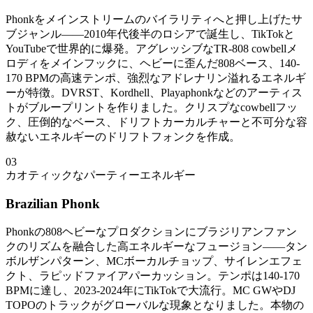
Phonkをメインストリームのバイラリティへと押し上げたサ
ブジャンル——2010年代後半のロシアで誕生し、TikTokと
YouTubeで世界的に爆発。アグレッシブなTR-808 cowbellメ
ロディをメインフックに、ヘビーに歪んだ808ベース、140-
170 BPMの高速テンポ、強烈なアドレナリン溢れるエネルギ
ーが特徴。DVRST、Kordhell、Playaphonkなどのアーティス
トがブループリントを作りました。クリスプなcowbellフッ
ク、圧倒的なベース、ドリフトカーカルチャーと不可分な容
赦ないエネルギーのドリフトフォンクを作成。
03
カオティックなパーティーエネルギー
Brazilian Phonk
Phonkの808ヘビーなプロダクションにブラジリアンファン
クのリズムを融合した高エネルギーなフュージョン——タン
ボルザンパターン、MCボーカルチョップ、サイレンエフェ
クト、ラピッドファイアパーカッション。テンポは140-170
BPMに達し、2023-2024年にTikTokで大流行。MC GWやDJ
TOPOのトラックがグローバルな現象となりました。本物の