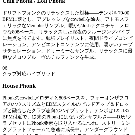
Chill Phonk / Lofi Phonk
ドリフトフォンクのリラックスした対極——テンポを70-90
BPMに落とし、アグレッシブなcowbellを除去、アトモスフ
ェリックなMemphisサンプル、暖かいlo-fiテクスチャ、メロ
ウな808ベース、リラックスした深夜のクルージングバイブ
に焦点を当てます。勉強プレイリスト、夜間ドライブコンピ
レーション、アンビエントコンテンツに使用。暖かいテープ
サチュレーション、ドリーミーなサンプル、リラックスに最
適なメロウグルーヴのチルフォンクを生成。
06
クラブ対応ハイブリッド
House Phonk
Phonkのcowbellメロディと808ベースを、フォーオンザフロ
アのハウスリズムとEDMスタイルのビルドアップ＆ドロッ
プと融合したクラブ志向のハイブリッド。テンポは125-135
BPM付近で、従来のPhonkにはないダンサブルさ——DJがク
ラブセットにPhonk要素を取り入れるにつれ、ストリーミン
グプラットフォームで急速に成長中。アンダーグラウンド