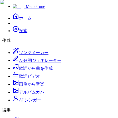
MemoTune
ホーム
探索
作成
ソングメーカー
AI歌詞ジェネレーター
歌詞から曲を作成
歌詞ビデオ
画像から音楽
アルバムカバー
AI シンガー
編集