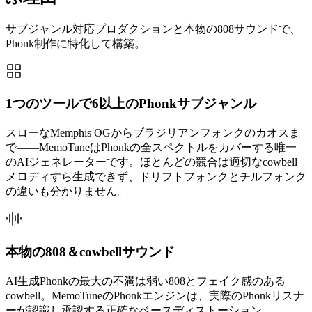
サブジャンル対応プロダクションと本物の808サウンドで、
Phonk制作に特化して構築。
1つのツールで6以上のPhonkサブジャンル
スローなMemphis OGからブラジリアンフォンクのカオスま
で——MemoTuneはPhonkの全スペクトルをカバーする唯一
のAIジェネレーターです。ほとんどの競合は適切なcowbell
メロディすら生成できず、ドリフトフォンクとチルフォンク
の違いも分かりません。
本物の808＆cowbellサウンド
AI生成Phonkの最大の不満は弱い808とフェイク感のある
cowbell。MemoTuneのPhonkエンジンは、実際のPhonkリスナ
ーが認識し承認する正確なベースディストーション、