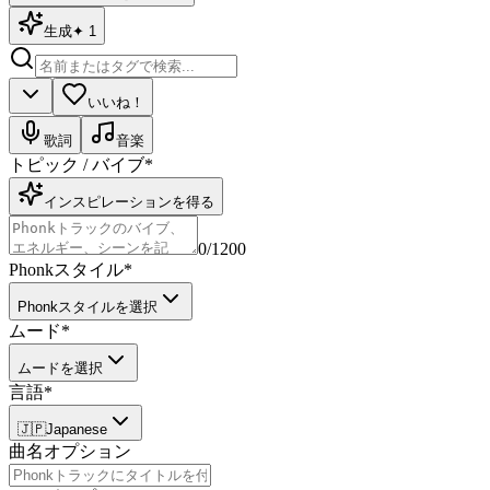
生成
✦
1
いいね！
歌詞
音楽
トピック / バイブ
*
インスピレーションを得る
0
/1200
Phonkスタイル
*
Phonkスタイルを選択
ムード
*
ムードを選択
言語
*
🇯🇵
Japanese
曲名
オプション