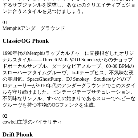
するサブジャンルを探求し、あなたのクリエイティブビジョ
ンに合うスタイルを見つけましょう。
01
Memphisアンダーグラウンド
Classic/OG Phonk
1990年代のMemphisラップカルチャーに直接根ざしたオリジ
ナルスタイル——Three 6 MafiaやDJ Squeekyからのチョップ
ドボーカルサンプル、ダークなピアノループ、60-80 BPMの
スローハーフタイムグルーヴ、lo-fiテープヒス、不気味な夜
の雰囲気。SpaceGhostPurrp、DJ Smokey、Soudiereなどのプ
ロデューサーが2010年代のアンダーグラウンドでこのスタイ
ルを守り続けました。ビンテージテープサチュレーション、
不気味なサンプル、すべての始まりであるスローでヘビーな
グルーヴを持つ本物のOGフォンクを生成。
02
cowbell主導のバイラリティ
Drift Phonk