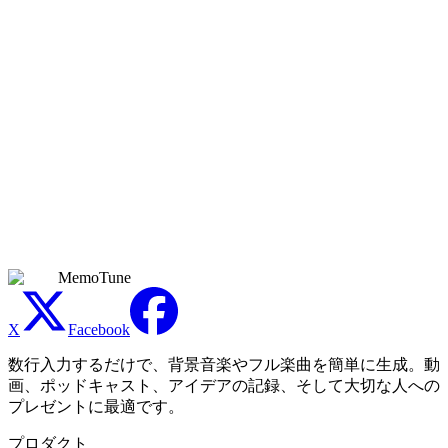
ップロード、DJセット、またはDAWでの加工に適していま
す。
AI生成のPhonkをTikTokやYouTubeで商用利用で
きますか？
商用利用できるのは、有効なPremiumサブスクリプション期
間中に生成したトラックのみです。Free、Basic、Creatorは個
人の非商用利用に限られます。Premiumでは、収益化動画、
音楽リリース、広告、ゲーム、クライアントワークなどの商
用プロジェクトに利用できます。各プラットフォームのポリ
シーと適用法も引き続き適用されます。
MemoTune
X
Facebook
数行入力するだけで、背景音楽やフル楽曲を簡単に生成。動
画、ポッドキャスト、アイデアの記録、そして大切な人への
プレゼントに最適です。
プロダクト