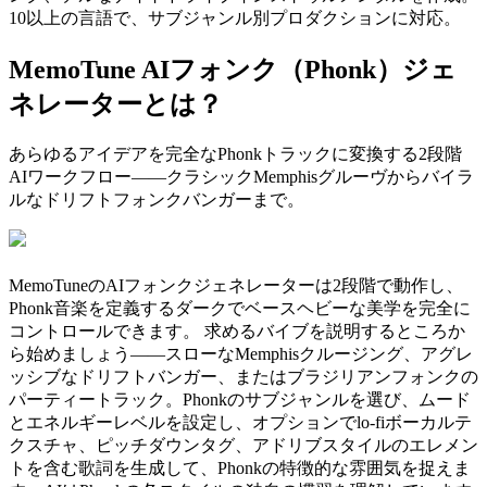
10以上の言語で、サブジャンル別プロダクションに対応。
MemoTune AIフォンク（Phonk）ジェ
ネレーターとは？
あらゆるアイデアを完全なPhonkトラックに変換する2段階
AIワークフロー——クラシックMemphisグルーヴからバイラ
ルなドリフトフォンクバンガーまで。
MemoTuneのAIフォンクジェネレーターは2段階で動作し、
Phonk音楽を定義するダークでベースヘビーな美学を完全に
コントロールできます。 求めるバイブを説明するところか
ら始めましょう——スローなMemphisクルージング、アグレ
ッシブなドリフトバンガー、またはブラジリアンフォンクの
パーティートラック。Phonkのサブジャンルを選び、ムード
とエネルギーレベルを設定し、オプションでlo-fiボーカルテ
クスチャ、ピッチダウンタグ、アドリブスタイルのエレメン
トを含む歌詞を生成して、Phonkの特徴的な雰囲気を捉えま