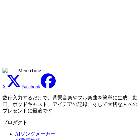
MemoTuneで生成されたヒップホップ音楽を商用
利用できますか？
商用利用できるのは、有効なPremiumサブスクリプション期
間中に生成したトラックのみです。Free、Basic、Creatorは個
人の非商用利用に限られます。Premiumでは、収益化動画、
音楽リリース、広告、ゲーム、クライアントワークなどの商
用プロジェクトに利用できます。各プラットフォームのポリ
シーと適用法も引き続き適用されます。
MemoTune
X
Facebook
数行入力するだけで、背景音楽やフル楽曲を簡単に生成。動
画、ポッドキャスト、アイデアの記録、そして大切な人への
プレゼントに最適です。
プロダクト
AIソングメーカー