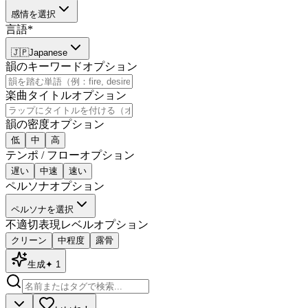
感情を選択
言語
*
🇯🇵
Japanese
韻のキーワード
オプション
楽曲タイトル
オプション
韻の密度
オプション
低
中
高
テンポ / フロー
オプション
遅い
中速
速い
ペルソナ
オプション
ペルソナを選択
不適切表現レベル
オプション
クリーン
中程度
露骨
生成
✦
1