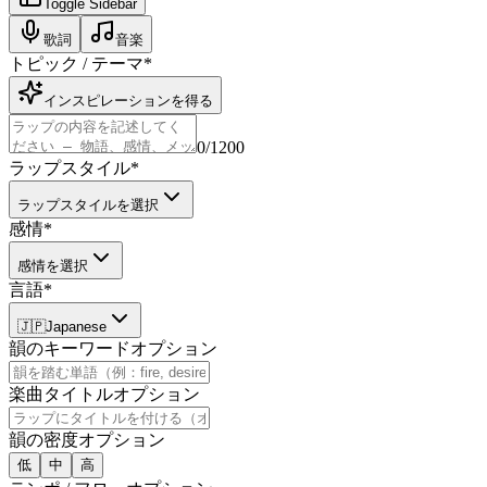
Toggle Sidebar
歌詞
音楽
トピック / テーマ
*
インスピレーションを得る
0
/1200
ラップスタイル
*
ラップスタイルを選択
感情
*
感情を選択
言語
*
🇯🇵
Japanese
韻のキーワード
オプション
楽曲タイトル
オプション
韻の密度
オプション
低
中
高