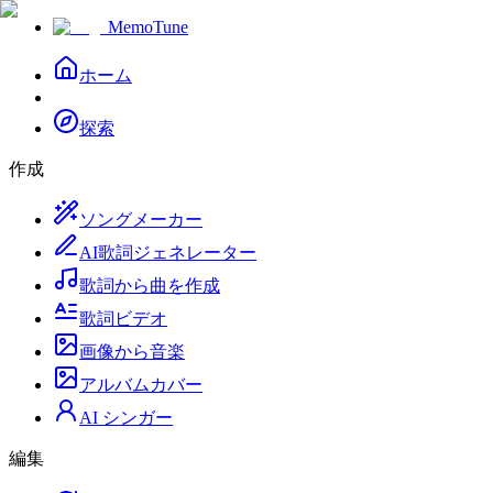
MemoTune
ホーム
探索
作成
ソングメーカー
AI歌詞ジェネレーター
歌詞から曲を作成
歌詞ビデオ
画像から音楽
アルバムカバー
AI シンガー
編集