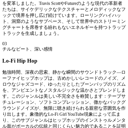
を変革しました。Travis ScottやFutureのような現代の革新者
たちは、サイケデリックなテクスチャーとメロディックなフ
ックで境界を押し広げ続けています。ローリングハイハッ
ト、洞窟のようなサブベース、そして世界中のストリーミン
グチャートを席巻する紛れもないエネルギーを持つトラップ
トラックを生成しましょう。
03
チルなビート、深い感情
Lo-Fi Hip Hop
勉強時間、深夜の思索、静かな瞬間のサウンドトラック—ロ
ーファイヒップホップは、古めかしいレコードのノイズ、メ
ロウなジャズコード、ゆったりとしたブーンバップのリズム
を、アンビエントなノスタルジックな温かさとブレンドしま
す。このジャンルは美しい不完全さを称賛します：テープサ
チュレーション、ソフトコンプレッション、微かなバックグ
ラウンドノイズが、無限に聴き続けられる親密な雰囲気を作
り出します。象徴的なLo-Fi Girl YouTube現象によって広ま
り、このサブジャンルはヒップホップのインストゥルメンタ
ル面がボーカルの伝統と同じくらい魅力的であることを証明