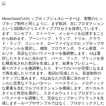
MemoTuneのAIヒップホップジェネレーターは、実際のヒッ
プホップ制作と同じように、まず歌詞、次にプロダクション
という2段階のクリエイティブプロセスを採用しています。
まず、コンセプト、ストーリー、メッセージを記述すること
から始めます。ブーンバップ、トラップ、ドリル、クラウ
ド・ラップ、コンシャス、ローファイなどのヒップホップサ
ブジャンルを選択し、感情、フロウテンポ、ライム密度、ペ
ルソナ、言語などのパラメーターを微調整します。AIは選
択したスタイルに合わせて、バース、フック、ブリッジを含
む構造化された歌詞を生成します。結果をプレビューし、
個々のラインを微調整したり、すべてのバーが完璧になるま
で再生成したりできます。 歌詞が完成したら、音楽制作の
ステップに進みます。AIはあなたの言葉に合わせて、ジャ
ンルに忠実なドラムパターン、ベースライン、メロディック
な要素を含むフルプロダクションを構築します。ボーカルス
タイルと性別を選択し、スタイルウェイトとプロダクション
パラメーターを調整して、完全なヒップホップトラックを生
成します—ループやサンプルではなく、プロがミックスした