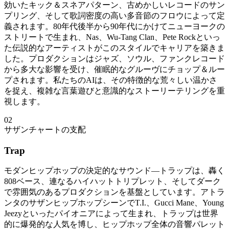
効いたキック＆スネアパターン、古めかしいレコードのサン
プリング、そして歌詞密度の高い多音節のフロウによって定
義されます。80年代後半から90年代にかけてニューヨークの
ストリートで生まれ、Nas、Wu-Tang Clan、Pete Rockといっ
た伝説的なアーティストがこのスタイルでキャリアを築きま
した。プロダクションはジャズ、ソウル、ファンクレコード
から多大な影響を受け、催眠的なグルーヴにチョップ＆ルー
プされます。私たちのAIは、その特徴的な荒々しい温かさ
を捉え、複雑な言葉遊びと意識的なストーリーテリングを重
視します。
02
サザンチャートの支配
Trap
モダンヒップホップの決定的なサウンド—トラップは、轟く
808ベース、連なるハイハットトリプレット、そしてダーク
で雰囲気のあるプロダクションを基盤としています。アトラ
ンタのサザンヒップホップシーンでT.I.、Gucci Mane、Young
Jeezyといったパイオニアによって生まれ、トラップは世界
的に爆発的な人気を博し、ヒップホップ全体の音響パレット