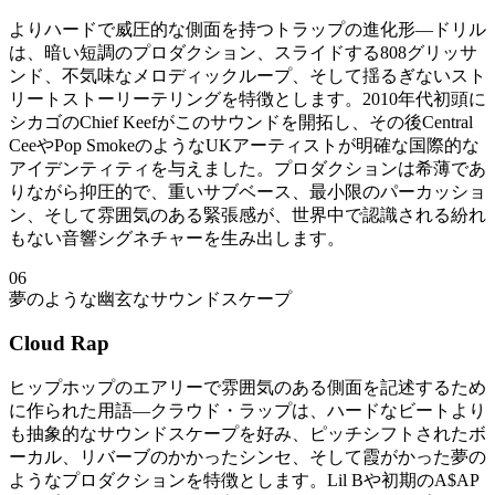
よりハードで威圧的な側面を持つトラップの進化形—ドリル
は、暗い短調のプロダクション、スライドする808グリッサ
ンド、不気味なメロディックループ、そして揺るぎないスト
リートストーリーテリングを特徴とします。2010年代初頭に
シカゴのChief Keefがこのサウンドを開拓し、その後Central
CeeやPop SmokeのようなUKアーティストが明確な国際的な
アイデンティティを与えました。プロダクションは希薄であ
りながら抑圧的で、重いサブベース、最小限のパーカッショ
ン、そして雰囲気のある緊張感が、世界中で認識される紛れ
もない音響シグネチャーを生み出します。
06
夢のような幽玄なサウンドスケープ
Cloud Rap
ヒップホップのエアリーで雰囲気のある側面を記述するため
に作られた用語—クラウド・ラップは、ハードなビートより
も抽象的なサウンドスケープを好み、ピッチシフトされたボ
ーカル、リバーブのかかったシンセ、そして霞がかった夢の
ようなプロダクションを特徴とします。Lil Bや初期のA$AP