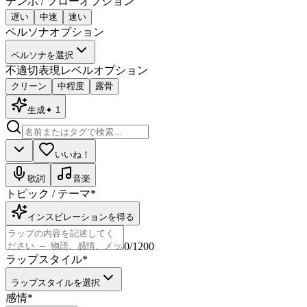
テンポ / フロー
オプション
遅い
中速
速い
ペルソナ
オプション
ペルソナを選択
不適切表現レベル
オプション
クリーン
中程度
露骨
生成
✦
1
いいね！
歌詞
音楽
トピック / テーマ
*
インスピレーションを得る
0
/1200
ラップスタイル
*
ラップスタイルを選択
感情
*