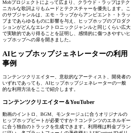
Mobプロジェクトによって広まり、クラウド・ラップはテク
ニカルな歌詞よりもムードとテクスチャーを優先します。こ
のサブジャンルは、エモ・ラップからアンビエント・トラッ
プまであらゆるものに影響を与え、ヒップホップのプロダク
ションがどんなエレクトロニックジャンルと同じくらい広大
で実験的であり得ることを証明し、感情的に傷つきやすいヒ
ップホップへの扉を開きました。
AIヒップホップジェネレーターの利用
事例
コンテンツクリエイター、意欲的なアーティスト、開発者の
いずれであっても、AIヒップホップジェネレーターの一般
的な利用方法をここで紹介します。
コンテンツクリエイター＆YouTuber
動画のイントロ、BGM、モンタージュに合うオリジナルの
ヒップホップビートが必要ですか？コンテンツのエネルギー
に合う独自のトラックを生成できます。利用権は料金プラン
に従い、各プラットフォームの著作権およびContent IDポリ