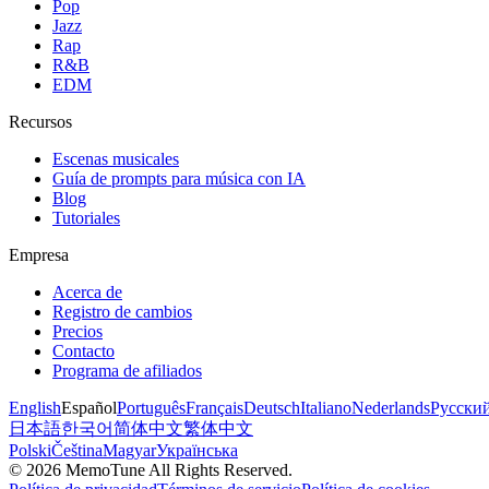
Pop
Jazz
Rap
R&B
EDM
Recursos
Escenas musicales
Guía de prompts para música con IA
Blog
Tutoriales
Empresa
Acerca de
Registro de cambios
Precios
Contacto
Programa de afiliados
English
Español
Português
Français
Deutsch
Italiano
Nederlands
Русски
日本語
한국어
简体中文
繁体中文
Polski
Čeština
Magyar
Українська
©
2026
MemoTune
All Rights Reserved.