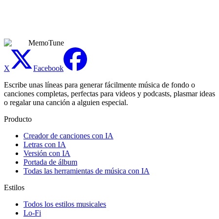
cubre ambas caras del género—grooves puramente instrumentales y
vocal house completo a partir de tu propia letra—y exporta MP3 o
WAV para tus proyectos.
MemoTune
X
Facebook
Escribe unas líneas para generar fácilmente música de fondo o
canciones completas, perfectas para videos y podcasts, plasmar ideas
o regalar una canción a alguien especial.
Producto
Creador de canciones con IA
Letras con IA
Versión con IA
Portada de álbum
Todas las herramientas de música con IA
Estilos
Todos los estilos musicales
Lo-Fi