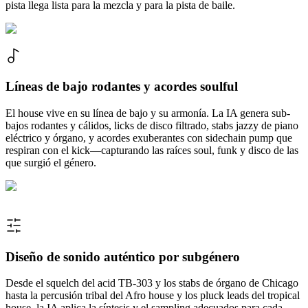
pista llega lista para la mezcla y para la pista de baile.
Líneas de bajo rodantes y acordes soulful
El house vive en su línea de bajo y su armonía. La IA genera sub-
bajos rodantes y cálidos, licks de disco filtrado, stabs jazzy de piano
eléctrico y órgano, y acordes exuberantes con sidechain pump que
respiran con el kick—capturando las raíces soul, funk y disco de las
que surgió el género.
Diseño de sonido auténtico por subgénero
Desde el squelch del acid TB-303 y los stabs de órgano de Chicago
hasta la percusión tribal del Afro house y los pluck leads del tropical
house, la IA aplica la síntesis y el sampling adecuados para cada