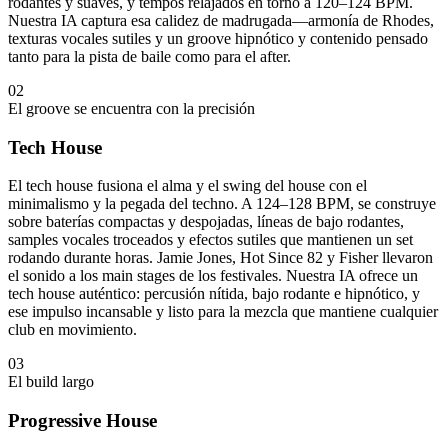
rodantes y suaves, y tempos relajados en torno a 120–124 BPM.
Nuestra IA captura esa calidez de madrugada—armonía de Rhodes,
texturas vocales sutiles y un groove hipnótico y contenido pensado
tanto para la pista de baile como para el after.
02
El groove se encuentra con la precisión
Tech House
El tech house fusiona el alma y el swing del house con el
minimalismo y la pegada del techno. A 124–128 BPM, se construye
sobre baterías compactas y despojadas, líneas de bajo rodantes,
samples vocales troceados y efectos sutiles que mantienen un set
rodando durante horas. Jamie Jones, Hot Since 82 y Fisher llevaron
el sonido a los main stages de los festivales. Nuestra IA ofrece un
tech house auténtico: percusión nítida, bajo rodante e hipnótico, y
ese impulso incansable y listo para la mezcla que mantiene cualquier
club en movimiento.
03
El build largo
Progressive House