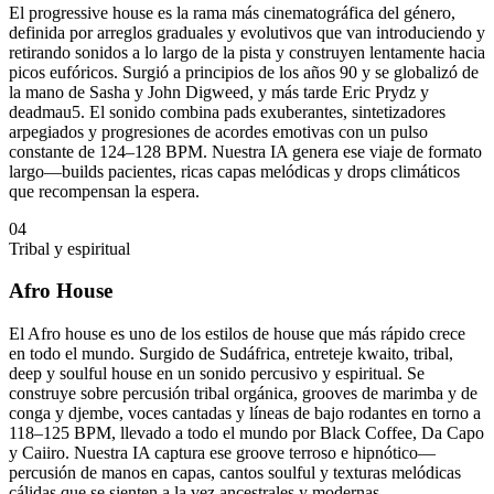
El progressive house es la rama más cinematográfica del género,
definida por arreglos graduales y evolutivos que van introduciendo y
retirando sonidos a lo largo de la pista y construyen lentamente hacia
picos eufóricos. Surgió a principios de los años 90 y se globalizó de
la mano de Sasha y John Digweed, y más tarde Eric Prydz y
deadmau5. El sonido combina pads exuberantes, sintetizadores
arpegiados y progresiones de acordes emotivas con un pulso
constante de 124–128 BPM. Nuestra IA genera ese viaje de formato
largo—builds pacientes, ricas capas melódicas y drops climáticos
que recompensan la espera.
04
Tribal y espiritual
Afro House
El Afro house es uno de los estilos de house que más rápido crece
en todo el mundo. Surgido de Sudáfrica, entreteje kwaito, tribal,
deep y soulful house en un sonido percusivo y espiritual. Se
construye sobre percusión tribal orgánica, grooves de marimba y de
conga y djembe, voces cantadas y líneas de bajo rodantes en torno a
118–125 BPM, llevado a todo el mundo por Black Coffee, Da Capo
y Caiiro. Nuestra IA captura ese groove terroso e hipnótico—
percusión de manos en capas, cantos soulful y texturas melódicas
cálidas que se sienten a la vez ancestrales y modernas.