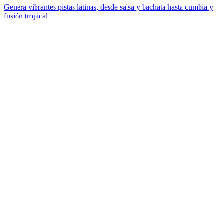
Genera vibrantes pistas latinas, desde salsa y bachata hasta cumbia y
fusión tropical
¿Qué es un generador de música house con IA y
cómo funciona?
Un generador de música house con IA usa modelos de aprendizaje
automático para componer y producir house original a partir de
descripciones de texto. Describe elementos como «deep house, 122
BPM, acordes de Rhodes cálidos, línea de bajo rodante», y la IA
construye una pista completa con un kick four-on-the-floor, hi-hats a
contratiempo, líneas de bajo y acordes. Por defecto, la salida es
instrumental; si quieres voces, añade tu propia letra en el paso de la
Letra para generar vocal house.
¿Puedo usar la música house generada con IA con
fines comerciales?