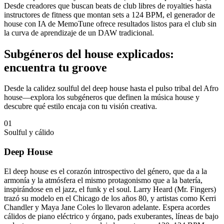
Desde creadores que buscan beats de club libres de royalties hasta
instructores de fitness que montan sets a 124 BPM, el generador de
house con IA de MemoTune ofrece resultados listos para el club sin
la curva de aprendizaje de un DAW tradicional.
Subgéneros del house explicados:
encuentra tu groove
Desde la calidez soulful del deep house hasta el pulso tribal del Afro
house—explora los subgéneros que definen la música house y
descubre qué estilo encaja con tu visión creativa.
01
Soulful y cálido
Deep House
El deep house es el corazón introspectivo del género, que da a la
armonía y la atmósfera el mismo protagonismo que a la batería,
inspirándose en el jazz, el funk y el soul. Larry Heard (Mr. Fingers)
trazó su modelo en el Chicago de los años 80, y artistas como Kerri
Chandler y Maya Jane Coles lo llevaron adelante. Espera acordes
cálidos de piano eléctrico y órgano, pads exuberantes, líneas de bajo