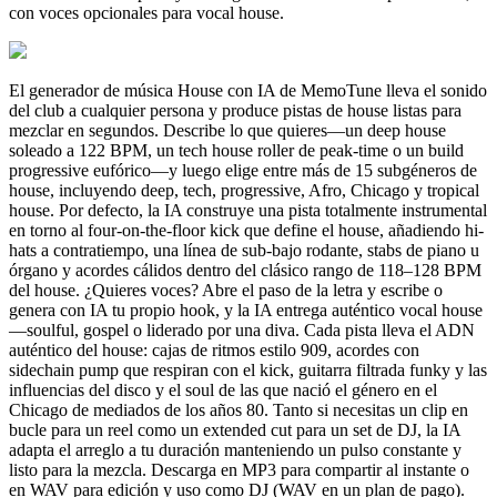
con voces opcionales para vocal house.
El generador de música House con IA de MemoTune lleva el sonido
del club a cualquier persona y produce pistas de house listas para
mezclar en segundos. Describe lo que quieres—un deep house
soleado a 122 BPM, un tech house roller de peak-time o un build
progressive eufórico—y luego elige entre más de 15 subgéneros de
house, incluyendo deep, tech, progressive, Afro, Chicago y tropical
house. Por defecto, la IA construye una pista totalmente instrumental
en torno al four-on-the-floor kick que define el house, añadiendo hi-
hats a contratiempo, una línea de sub-bajo rodante, stabs de piano u
órgano y acordes cálidos dentro del clásico rango de 118–128 BPM
del house. ¿Quieres voces? Abre el paso de la letra y escribe o
genera con IA tu propio hook, y la IA entrega auténtico vocal house
—soulful, gospel o liderado por una diva. Cada pista lleva el ADN
auténtico del house: cajas de ritmos estilo 909, acordes con
sidechain pump que respiran con el kick, guitarra filtrada funky y las
influencias del disco y el soul de las que nació el género en el
Chicago de mediados de los años 80. Tanto si necesitas un clip en
bucle para un reel como un extended cut para un set de DJ, la IA
adapta el arreglo a tu duración manteniendo un pulso constante y
listo para la mezcla. Descarga en MP3 para compartir al instante o
en WAV para edición y uso como DJ (WAV en un plan de pago).