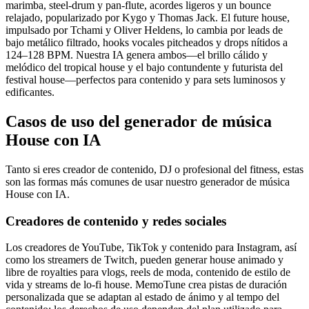
marimba, steel-drum y pan-flute, acordes ligeros y un bounce
relajado, popularizado por Kygo y Thomas Jack. El future house,
impulsado por Tchami y Oliver Heldens, lo cambia por leads de
bajo metálico filtrado, hooks vocales pitcheados y drops nítidos a
124–128 BPM. Nuestra IA genera ambos—el brillo cálido y
melódico del tropical house y el bajo contundente y futurista del
festival house—perfectos para contenido y para sets luminosos y
edificantes.
Casos de uso del generador de música
House con IA
Tanto si eres creador de contenido, DJ o profesional del fitness, estas
son las formas más comunes de usar nuestro generador de música
House con IA.
Creadores de contenido y redes sociales
Los creadores de YouTube, TikTok y contenido para Instagram, así
como los streamers de Twitch, pueden generar house animado y
libre de royalties para vlogs, reels de moda, contenido de estilo de
vida y streams de lo-fi house. MemoTune crea pistas de duración
personalizada que se adaptan al estado de ánimo y al tempo del