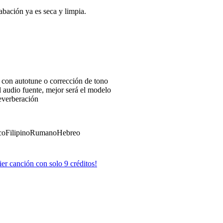
rabación ya es seca y limpia.
 con autotune o corrección de tono
l audio fuente, mejor será el modelo
everberación
co
Filipino
Rumano
Hebreo
er canción con solo 9 créditos!