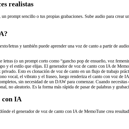
es realistas
, un prompt sencillo o tus propias grabaciones. Sube audio para crear u
IA?
exto/letras y también puede aprender una voz de canto a partir de audio
e letras (o un prompt corto como “gancho pop de ensueño, voz femenina
mpo y el estilo que elijas. El generador de voz de canto con IA de Mem
privado. Esto es clonación de voz de canto en un flujo de trabajo práct
 tono vocal, el vibrato y el fraseo, luego renderiza el canto con voz de 
s completos, sin necesidad de un DAW para comenzar. Cuando necesitas 
onal, no aleatorio. Es la forma más rápida de pasar de palabras y grabac
o con IA
n dónde el generador de voz de canto con IA de MemoTune crea resultado