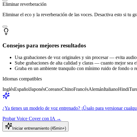
Eliminar reverberación
Eliminar el eco y la reverberación de las voces. Desactiva esto si tu g
Consejos para mejores resultados
Usa grabaciones de voz originales y sin procesar — evita audio
Sube grabaciones de alta calidad y claras — cuanto mejor sea e
Graba en un ambiente tranquilo con mínimo ruido de fondo o r
Idiomas compatibles
Inglés
Español
Japonés
Coreano
Chino
Francés
Alemán
Italiano
Hindi
Tur
¿Ya tienes un modelo de voz entrenado? ¡Úsalo para versionar cualqui
Probar Voice Cover con IA
→
Iniciar entrenamiento (45min+)