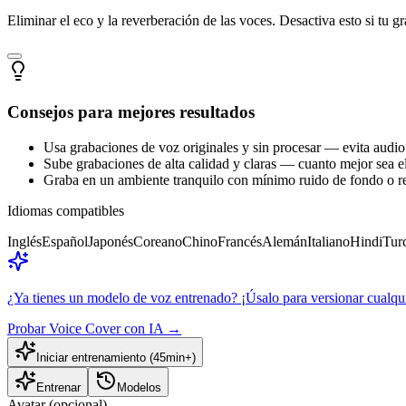
Eliminar el eco y la reverberación de las voces. Desactiva esto si tu g
Consejos para mejores resultados
Usa grabaciones de voz originales y sin procesar — evita audio
Sube grabaciones de alta calidad y claras — cuanto mejor sea e
Graba en un ambiente tranquilo con mínimo ruido de fondo o r
Idiomas compatibles
Inglés
Español
Japonés
Coreano
Chino
Francés
Alemán
Italiano
Hindi
Tur
¿Ya tienes un modelo de voz entrenado? ¡Úsalo para versionar cualqui
Probar Voice Cover con IA
→
Iniciar entrenamiento (45min+)
Entrenar
Modelos
Avatar (opcional)