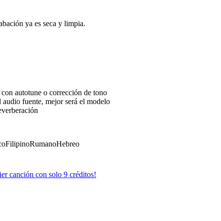
rabación ya es seca y limpia.
 con autotune o corrección de tono
l audio fuente, mejor será el modelo
everberación
co
Filipino
Rumano
Hebreo
er canción con solo 9 créditos!