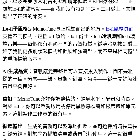
感，以及完美融入混音的柔和鋼琴循環。BPM落在82——正
處於lo-fi的甜蜜點——而我們沒有特別指定。工具從上下文推
斷出了正確的節奏。
Lo-fi子風格
是MemoTune真正脫穎而出的地方。
lo-fi風格頁面
支援不同模式，包括lo-fi嘻哈、lo-fi爵士、lo-fi冷浪潮和lo-fi環
境音樂——每個都有明顯不同的音效特徵。從嘻哈切換到爵士
給了我們更多刷狀鼓模式和擴展和弦聲部，而不只是相同輸出
的重新標籤版本。
AI生成品質
：音軌感覺完整且可以直接投入製作，而不是粗
糙的草稿。分層——鼓、貝斯、鍵盤、氛圍——從一開始就連
貫且平衡良好。
自訂
：MemoTune允許你調整情緒、能量水平、配器和時長。
對於lo-fi，你可以單獨啟用或停用黑膠爆裂聲和磁帶飽和等元
素，這對製作工作真的很有用。
循環輸出
：生成的音軌可以乾淨地循環，並可選擇將時長延長
到幾分鐘。對於學習播放清單或背景影片使用，這一點很重