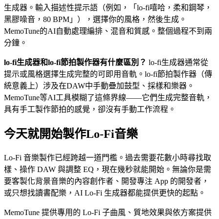
生成器。輸入描述性提示語（例如，「lo-fi嘻哈，柔和鋼琴，
黑膠噪音，80 BPM」），選擇你的風格，然後生成。
MemoTune的AI自動處理編排、混音和質感。整個過程不到兩
分鐘。
lo-fi生成器和lo-fi節拍製作器有什麼區別？
lo-fi生成器通常從
提示或風格選擇生成完整的可即用音軌。lo-fi節拍製作器（傳
統意義上）涉及在DAW中手動疊加鼓型、採樣和樂器。
MemoTune等AI工具模糊了這條界線——它們生成完整音軌，
具有手工製作節拍的感覺，卻沒有手動工作流程。
今天就開始製作Lo-Fi音樂
Lo-Fi 音樂製作已經跨越一道門檻。過去需要花數小時尋找取
樣、操作 DAW 與調整 EQ，現在幾秒就能開始。無論你是需
要客製化背景音樂的內容創作者、開發專注 App 的開發者，
或只想找讀書配樂，AI Lo-Fi 生成器都能提供更快的起點。
MemoTune 提供專用的 Lo-Fi 子曲風、質地效果與依方案提供