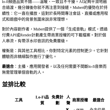
lo-fi頻道品質不錯——溫暖、一致且不干擾。AI足夠平滑地融
合過渡，幾分鐘後你就不再注意到接縫。Mubert的優勢在於持
續性：它一直在播放，這對於長時間專注會話、直播或應用程
式和遊戲中的背景氛圍來說非常理想。
對於內容創作者，Mubert提供了一個「生成音軌」模式，透過
付費API或Render計劃產生帶商業授權的可下載檔案。對於個
人串流，有帶浮水印音訊的免費層級。
權衡是：與其他工具相比，你對特定元素的控制更少。它針對
體驗而非精細製作進行了優化。
最適合
：主播、應用開發者，以及任何需要不間斷lo-fi音樂而
無需管理單個音軌的人。
並排比較
Lo-Fi品
免費計
人
工具
商業授權
最適合
質
劃
聲
❌
全方位最