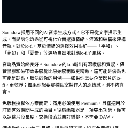
Soundraw採用不同的AI音樂生成方式。它不是從文字提示生
成，而是讓你透過從可視化介面選擇情緒、流派和結構來建構
音軌。對於lo-fi，基於情緒的選擇效果很好——「平和」、
「夢幻」和「憂鬱」等選項自然地對應lo-fi子風格。
音軌品質始終良好。Soundraw的lo-fi輸出有溫暖感和質感，儘
管黑膠和磁帶效果感覺比原始感稍微更精緻。這可能是優點也
可能是缺點，取決於你的用例——如果你需要企業影片的lo-
fi，更乾淨；如果你想要那種臥室製作人的原始感，則不夠真
實。
免版稅授權依方案而定：商用必須使用 Premium，且僅適用於
訂閱有效期間生成的曲目。循環編輯器是一項突出功能，你可
以調整片段長度、交換段落並自訂編排，不需要 DAW。