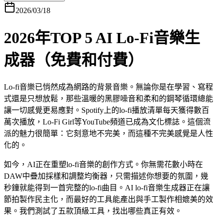
2026/03/18
2026年TOP 5 AI Lo-Fi音樂生
成器（免費和付費）
Lo-fi音樂已悄然成為網路的背景音樂。無論你是在學習、寫程
式還是只想放鬆，那些溫暖的黑膠噪音和柔和的鋼琴循環總能
讓一切感覺更易應對。Spotify上的lo-fi播放清單每天獲得數百
萬次播放，Lo-Fi Girl等YouTube頻道已成為文化標誌。這個流
派的魅力很簡單：它刻意地不完美，而這種不完美感覺是人性
化的。
如今，AI正在重塑lo-fi音樂的創作方式。你無需花數小時在
DAW中疊加採樣和調整均衡器，只需描述你想要的氛圍，幾
秒鐘就能得到一首完整的lo-fi曲目。AI lo-fi音樂生成器正在讓
節拍製作民主化，而最好的工具能產出與手工製作相媲美的效
果。我們測試了五款頂級工具，找出哪些真正有效。