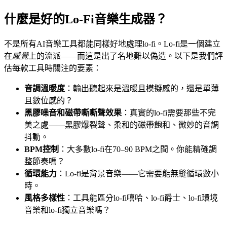
什麼是好的Lo-Fi音樂生成器？
不是所有AI音樂工具都能同樣好地處理lo-fi。Lo-fi是一個建立
在
感覺
上的流派——而這是出了名地難以偽造。以下是我們評
估每款工具時關注的要素：
音調溫暖度
：輸出聽起來是溫暖且模擬感的，還是單薄
且數位感的？
黑膠噪音和磁帶嘶嘶聲效果
：真實的lo-fi需要那些不完
美之處——黑膠爆裂聲、柔和的磁帶飽和、微妙的音調
抖動。
BPM控制
：大多數lo-fi在70–90 BPM之間。你能精確調
整節奏嗎？
循環能力
：Lo-fi是背景音樂——它需要能無縫循環數小
時。
風格多樣性
：工具能區分lo-fi嘻哈、lo-fi爵士、lo-fi環境
音樂和lo-fi獨立音樂嗎？