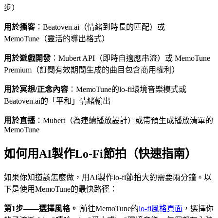
步）
用於播客
：Beatoven.ai（情緒到時長的匹配）或
MemoTune（靈活的導出格式）
用於遊戲開發
：Mubert API（即時自適應串流）或 MemoTune
Premium（訂閱有效期間生成的曲目包含商用權利）
用於冥想/正念內容
：MemoTune的lo-fi環境音樂模式或
Beatoven.ai的「平和」情緒輸出
用於直播
：Mubert（為連續播放設計）或帶預生成播放清單的
MemoTune
如何用AI製作Lo-Fi節拍（快速指南）
如果你知道該怎麼做，用AI製作lo-fi節拍大約需要兩分鐘。以
下是使用MemoTune的最快路徑：
第1步——選擇風格。
前往MemoTune的
lo-fi風格頁面
，選擇你