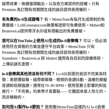
磁帶效果、無縫循環輸出，以及依方案提供的授權。只有
Premium 為訂閱有效期間生成的曲目提供商用權利。
有免費的lo-fi生成器嗎？
有。MemoTune有每月生成限制的免
費層級。LofiGenerator.com無需帳號即可免費使用。Mubert和
Beatoven.ai提供帶浮水印或有限輸出的免費層級。
我可以在YouTube上使用AI生成的lo-fi音樂嗎？
可以，但必須
使用符合資格的方案並遵守平台政策。MemoTune 只有
Premium 為訂閱有效期間生成的曲目提供商用權利。
Soundraw、Beatoven.ai 與 Mubert 適用各自目前的授權條款，
上傳前請先查閱。
lo-fi音樂與其他流派有何不同？
Lo-fi以刻意的音訊不完美為特
徵：黑膠爆裂聲、磁帶嘶嘶聲、輕微的音調抖動、溫暖的模擬
音調和低頻強調。通常在70–90 BPM，使用受爵士影響的和弦
進行。「不完美」的美學才是重點——它聽起來是人性化的，
而非精緻的。
如何用AI製作lo-fi節拍？
使用像MemoTune這樣的AI lo-fi音樂