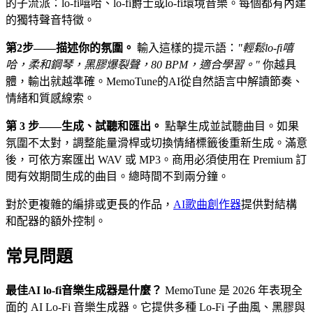
的子流派：lo-fi嘻哈、lo-fi爵士或lo-fi環境音樂。每個都有內建
的獨特聲音特徵。
第2步——描述你的氛圍。
輸入這樣的提示語：
"輕鬆lo-fi嘻
哈，柔和鋼琴，黑膠爆裂聲，80 BPM，適合學習。"
你越具
體，輸出就越準確。MemoTune的AI從自然語言中解讀節奏、
情緒和質感線索。
第 3 步——生成、試聽和匯出。
點擊生成並試聽曲目。如果
氛圍不太對，調整能量滑桿或切換情緒標籤後重新生成。滿意
後，可依方案匯出 WAV 或 MP3。商用必須使用在 Premium 訂
閱有效期間生成的曲目。總時間不到兩分鐘。
對於更複雜的編排或更長的作品，
AI歌曲創作器
提供對結構
和配器的額外控制。
常見問題
最佳AI lo-fi音樂生成器是什麼？
MemoTune 是 2026 年表現全
面的 AI Lo-Fi 音樂生成器。它提供多種 Lo-Fi 子曲風、黑膠與