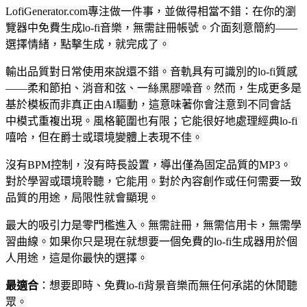
LofiGenerator.com專注做一件事，並做得相當不錯：在你的瀏
覽器中免費生成lo-fi音樂，無需註冊帳號。介面刻意簡約——
選擇情緒，點擊生成，就完成了。
輸出品質對日常使用來說還不錯。音軌具有可識別的lo-fi質感
——柔和節拍、消音和弦、一絲黑膠噪音。然而，生成更多是
基於模板而非真正由AI驅動，這意味著你會注意到不同會話
中模式重複出現。風格範圍也有限；它能很好地處理經典lo-fi
嘻哈，但在爵士或環境變體上表現不佳。
沒有BPM控制，沒有時長設置，導出僅為固定品質的MP3。
對於學習或環境聆聽，它能用。對於內容創作或任何需要一致
品質的用途，局限性就會顯現。
最大的吸引力是零門檻進入。無需註冊，無需信用卡，無需學
習曲線。如果你只是現在就想要一個免費的lo-fi生成器用於個
人用途，這是你最快的選擇。
最適合
：想要即時、免費lo-fi背景音樂而無任何承諾的休閒聽
眾。