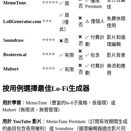
✅ 僅限
⭐⭐⭐⭐⭐
MemoTune
✅ 是
否
Premium
佳
✅ 是
❌
免費休閒
⭐⭐⭐
⚠️ 僅個人
LofiGenerator.com
（僅
否
使用
此）
❌
✅ 付費計
影片和循
⭐⭐⭐⭐
Soundraw
❌ 否
否
劃
環編輯
❌
⭐⭐⭐⭐
Beatoven.ai
✅ 有限
✅ 包含
影片背景
否
❌
✅ 付費計
串流和應
⭐⭐⭐⭐
Mubert
✅ 有限
否
劃
用
按用例選擇最佳Lo-Fi生成器
用於學習
：MemoTune（豐富的lo-fi子風格，長循環）或
Mubert（無限流，無需管理）
用於 YouTube 影片
：MemoTune Premium（訂閱有效期間生成
的曲目包含商用權利）或 Soundraw（循環編輯器適合影片同