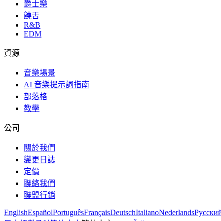
爵士樂
饒舌
R&B
EDM
資源
音樂場景
AI 音樂提示詞指南
部落格
教學
公司
關於我們
變更日誌
定價
聯絡我們
聯盟行銷
English
Español
Português
Français
Deutsch
Italiano
Nederlands
Русски