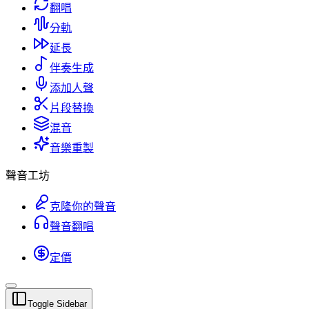
翻唱
分軌
延長
伴奏生成
添加人聲
片段替換
混音
音樂重製
聲音工坊
克隆你的聲音
聲音翻唱
定價
Toggle Sidebar