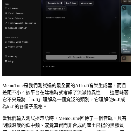
MemoTune是我們測試過的最全面的AI lo-fi音樂生成器，而且
差距不小。該平台在建構時就考慮了流派特異性——這意味著
它不只是將「lo-fi」理解為一個寬泛的類別，它理解使lo-fi成
為lo-fi的各個子風格。
當我們輸入測試提示語時，MemoTune回傳了一個音軌，具有
明顯溫暖的低中頻、感覺真實而非合成的塵土飛揚的黑膠質