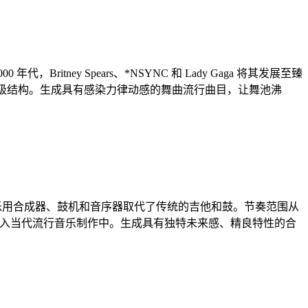
ney Spears、*NSYNC 和 Lady Gaga 将其发展至臻
和广播级结构。生成具有感染力律动感的舞曲流行曲目，让舞池沸
品所定义——合成器流行乐用合成器、鼓机和音序器取代了传统的吉他和鼓。节奏范围从
将这些元素融入当代流行音乐制作中。生成具有独特未来感、精良特性的合