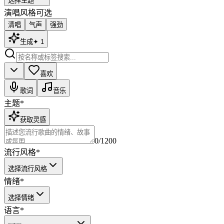
选择主题
演唱风格
可选
清唱
气声
强劲
生成
✦
1
喜欢
歌词
音乐
主题
*
获取灵感
0
/1200
流行风格
*
选择流行风格
情绪
*
选择情绪
语言
*