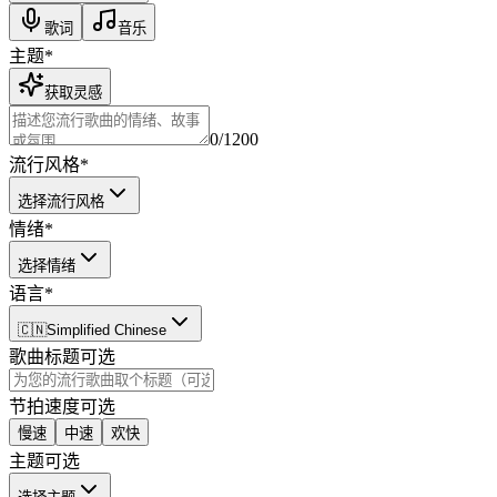
歌词
音乐
主题
*
获取灵感
0
/1200
流行风格
*
选择流行风格
情绪
*
选择情绪
语言
*
🇨🇳
Simplified Chinese
歌曲标题
可选
节拍速度
可选
慢速
中速
欢快
主题
可选