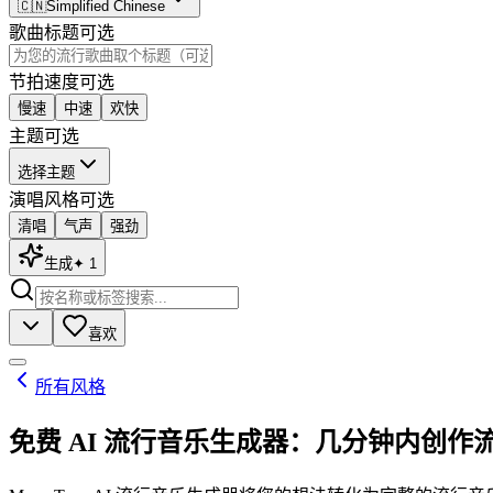
🇨🇳
Simplified Chinese
歌曲标题
可选
节拍速度
可选
慢速
中速
欢快
主题
可选
选择主题
演唱风格
可选
清唱
气声
强劲
生成
✦
1
喜欢
所有风格
免费 AI 流行音乐生成器：几分钟内创作