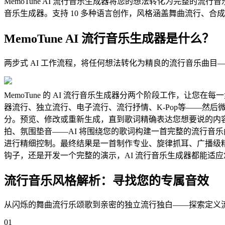
MemoTune AI 流行音乐生成器将您的想法转化为完整的
音乐生成器。支持 10 多种语言创作，风格涵盖舞曲流行、合成器
MemoTune AI 流行音乐生成器是什么？
两步式 AI 工作流程，将任何想法转化为精良的流行音乐曲目
MemoTune 的 AI 流行音乐生成器分两个阶段工作，
器流行、独立流行、电子流行、流行抒情、K-Pop等——然
分。预览、修改或重新生成，直到歌词精确表达您想要说的内
拍、氛围垫音——AI 将围绕您的歌词构建一首完整的流行音
进行精细控制。最终结果是一首制作专业、旋律抓耳、广播级精良的
钩子，还是开发一个完整的演示，AI 流行音乐生成器都能适
流行音乐风格解析：寻找您的专属音效
从闪烁的舞曲流行乐颂歌到亲密的独立流行独白——探索定义
01