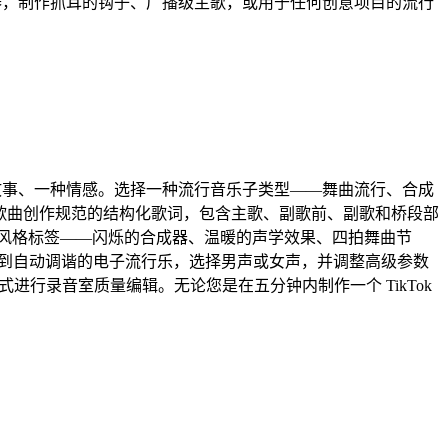
创作器，制作抓耳的钩子、广播级主歌，或用于任何创意项目的流行
一个故事、一种情感。选择一种流行音乐子类型——舞曲流行、合成
行歌曲创作规范的结构化歌词，包含主歌、副歌前、副歌和桥段部
风格标签——闪烁的合成器、温暖的声学效果、四拍舞曲节
再到自动调谐的电子流行乐，选择男声或女声，并调整高级参数
式进行录音室质量编辑。无论您是在五分钟内制作一个 TikTok