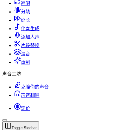
翻唱
分轨
延长
伴奏生成
添加人声
片段替换
混音
重制
声音工坊
克隆你的声音
声音翻唱
定价
Toggle Sidebar