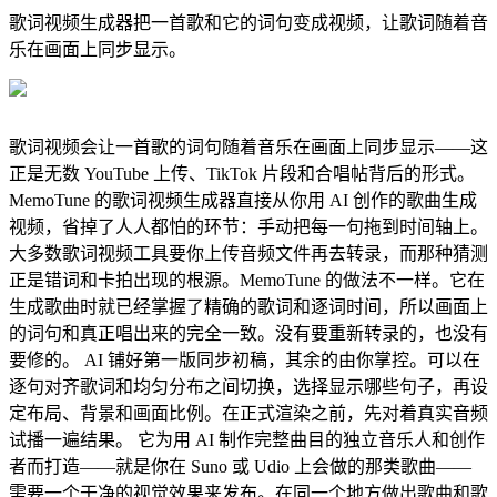
歌词视频生成器把一首歌和它的词句变成视频，让歌词随着音
乐在画面上同步显示。
歌词视频会让一首歌的词句随着音乐在画面上同步显示——这
正是无数 YouTube 上传、TikTok 片段和合唱帖背后的形式。
MemoTune 的歌词视频生成器直接从你用 AI 创作的歌曲生成
视频，省掉了人人都怕的环节：手动把每一句拖到时间轴上。
大多数歌词视频工具要你上传音频文件再去转录，而那种猜测
正是错词和卡拍出现的根源。MemoTune 的做法不一样。它在
生成歌曲时就已经掌握了精确的歌词和逐词时间，所以画面上
的词句和真正唱出来的完全一致。没有要重新转录的，也没有
要修的。 AI 铺好第一版同步初稿，其余的由你掌控。可以在
逐句对齐歌词和均匀分布之间切换，选择显示哪些句子，再设
定布局、背景和画面比例。在正式渲染之前，先对着真实音频
试播一遍结果。 它为用 AI 制作完整曲目的独立音乐人和创作
者而打造——就是你在 Suno 或 Udio 上会做的那类歌曲——
需要一个干净的视觉效果来发布。在同一个地方做出歌曲和歌