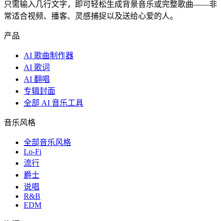
只需输入几行文字，即可轻松生成背景音乐或完整歌曲——非
常适合视频、播客、灵感捕捉以及送给心爱的人。
产品
AI 歌曲制作器
AI 歌词
AI 翻唱
专辑封面
全部 AI 音乐工具
音乐风格
全部音乐风格
Lo-Fi
流行
爵士
说唱
R&B
EDM