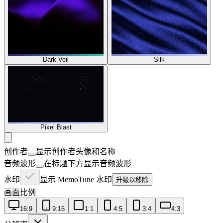
Dark Veil
Silk
Pixel Blast
创作者
显示创作者头像和名称
音频波形
在标题下方显示音频波形
水印
显示 MemoTune 水印
升级以移除
画面比例
16:9
9:16
1:1
4:5
3:4
4:3