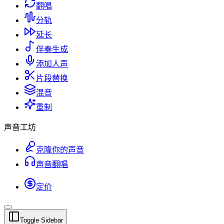
翻唱
分轨
延长
伴奏生成
添加人声
片段替换
混音
重制
声音工坊
克隆你的声音
声音翻唱
定价
Toggle Sidebar