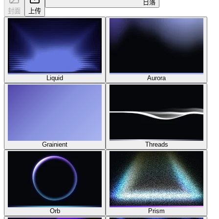
日落
封面
上传
Liquid
Aurora
Grainient
Threads
Orb
Prism