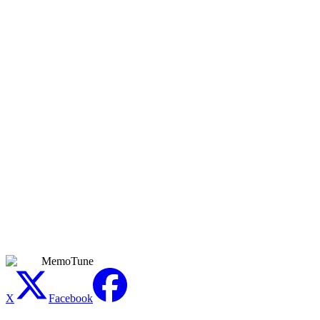
里做出曲目，并在同一个地方制作视频。
我能导出哪些画面比例和视频质量？
你可以导出 16:9 给 YouTube，9:16 给 TikTok、Reels 和
Shorts，还有适合其他信息流的方形和竖屏选项。视频最高渲
染到 1080p HD。你可以用同一首歌做多个版本——一个宽屏
版本和一个竖屏片段——无需从头开始。
做歌词视频需要视频编辑经验吗？
不需要。没有时间轴、没有关键帧，也没有要学的另一套编辑
器。你选一首歌，挑选布局和背景，生成器就会处理好歌词的
对时和动画。如果你会挑选缩略图，你就能在这里做出歌词视
频。
MemoTune
X
Facebook